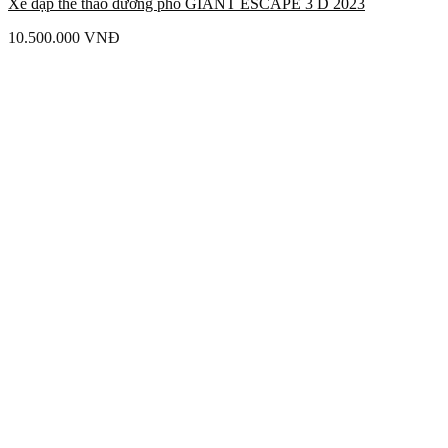
Xe đạp thể thao đường phố GIANT ESCAPE 3 D 2023
10.500.000
VNĐ