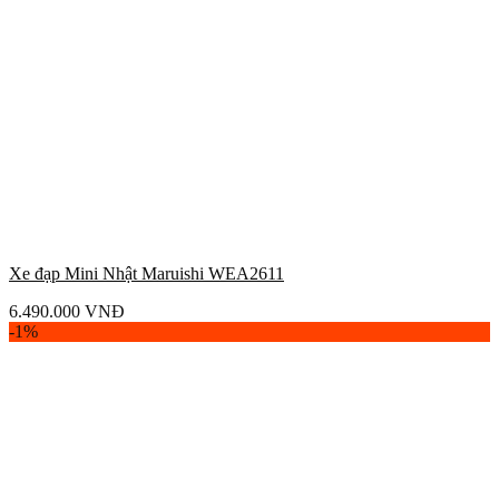
Xe đạp Mini Nhật Maruishi WEA2611
6.490.000
VNĐ
-1%