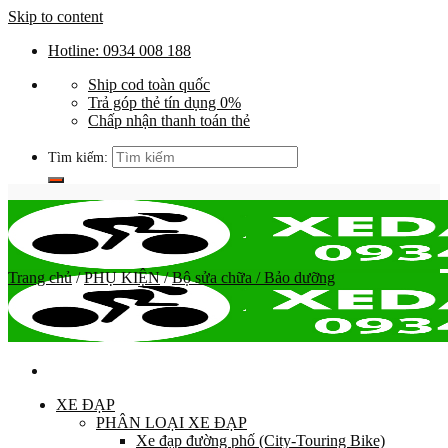
Skip to content
Hotline: 0934 008 188
Ship cod toàn quốc
Trả góp thẻ tín dụng 0%
Chấp nhận thanh toán thẻ
Tìm kiếm:
Trang chủ
/
PHỤ KIỆN
/
Bộ sửa chữa / Bảo dưỡng
XE ĐẠP
PHÂN LOẠI XE ĐẠP
Xe đạp đường phố (City-Touring Bike)