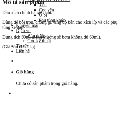
Mô tả sản phẩm
Yên
Cọc yên
Dầu xích chính hãng Giant.
Ổ bi
Phụ tùng khác
Dùng để bôi trơn, chống gỉ, tăng độ bền cho xích líp và các phụ
Khuyến mãi
tùng xe đạp.
Dịch vụ
Bảo dưỡng
Dung tích 60ml (hãng thường sẽ bơm không đủ 60ml).
Góc kỹ thuật
Tin tức
(Giá bán cho 1 lọ)
Liên hệ
Giỏ hàng
Chưa có sản phẩm trong giỏ hàng.