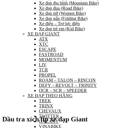
Xe đạp địa hình (Mountain Bike)
Xe đạp đua (Road Bike)
Xe đạp nữ (Women Bike)
Xe đạp gấp (Folding Bike)
Xe điện – Trợ lực điện
Xe đạp trẻ em (Kid Bike)
XE ĐẠP GIANT
ATX
XTC
ESCAPE
FASTROAD
MOMENTUM
LIV
TCR
PROPEL
ROAM – TALON – RINCON
DEFY – REVOLT – TRINITY
OCR – SCR – SPEEDER
XE ĐẠP THEO HÃNG
TREK
TRINX
CHEVAUX
TWITTER
Dầu tra xích líp xe đạp Giant
GALAXY
VINABIKE