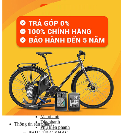
Đùi đĩa
Tay đề (chuyển số)
Gạt líp / Gạt đĩa
Xích (Sên)
Líp
Pedal (Bàn đạp)
HỆ THỐNG CHUYỂN ĐỘNG
Trục giữa
Moay ơ
Vành xe (Niềng)
Săm xe (Ruột xe)
Lốp xe (Vỏ xe)
Nan hoa (Căm)
HỆ THỐNG LÁI
Ghi đông (Tay lái)
Pô tăng
Cổ phuộc
Phuộc (Giảm xóc)
HỆ THỐNG PHANH
Bộ phanh / Cụm phanh
Tay phanh / Dây
Má phanh
Đĩa phanh
Thông tin sản phẩm
Phụ kiện phanh
PHỤ TÙNG KHÁC…