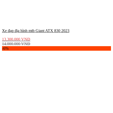
Xe đạp địa hình mtb Giant ATX 830 2023
13.300.000
VNĐ
14.000.000
VNĐ
-6%