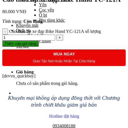
Yên
Cọc yên
80.000
VNĐ
Ổ bi
Phụ tùng khác
Tình trạng:
Còn hàng
Khuyến mãi
Dịch vụ
Cảo tháo líp xe đạp Bike Hand YC-121A số lượng
Bảo dưỡng
Góc kỹ thuật
Thêm vào giỏ hàng
Tin tức
Liên hệ
MUA NGAY
Giao Tận Nơi Hoặc Nhận Tại Cửa Hàng
Giỏ hàng
[devvn_quickbuy]
Chưa có sản phẩm trong giỏ hàng.
Khuyến mại không áp dụng đồng thời với Chương
trình chiết khấu giảm giá bán
Hotline đặt hàng
0934008188