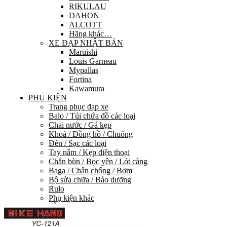
RIKULAU
DAHON
ALCOTT
Hãng khác…
XE ĐẠP NHẬT BẢN
Maruishi
Louis Garneau
Mypallas
Fortina
Kawamura
PHỤ KIỆN
Trang phục đạp xe
Balo / Túi chứa đồ các loại
Chai nước / Gá kẹp
Khoá / Đồng hồ / Chuông
Đèn / Sạc các loại
Tay nắm / Kẹp điện thoại
Chắn bùn / Bọc yên / Lót càng
Baga / Chân chống / Bơm
Bộ sửa chữa / Bảo dưỡng
Rulo
Phụ kiện khác
PHỤ TÙNG
HỆ THỐNG TRUYỀN LỰC
Group