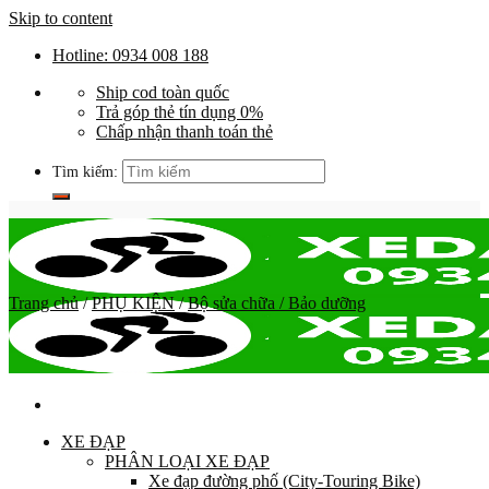
Skip to content
Hotline: 0934 008 188
Ship cod toàn quốc
Trả góp thẻ tín dụng 0%
Chấp nhận thanh toán thẻ
Tìm kiếm:
Trang chủ
/
PHỤ KIỆN
/
Bộ sửa chữa / Bảo dưỡng
XE ĐẠP
PHÂN LOẠI XE ĐẠP
Xe đạp đường phố (City-Touring Bike)