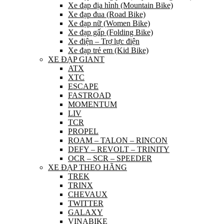
Xe đạp địa hình (Mountain Bike)
Xe đạp đua (Road Bike)
Xe đạp nữ (Women Bike)
Xe đạp gấp (Folding Bike)
Xe điện – Trợ lực điện
Xe đạp trẻ em (Kid Bike)
XE ĐẠP GIANT
ATX
XTC
ESCAPE
FASTROAD
MOMENTUM
LIV
TCR
PROPEL
ROAM – TALON – RINCON
DEFY – REVOLT – TRINITY
OCR – SCR – SPEEDER
XE ĐẠP THEO HÃNG
TREK
TRINX
CHEVAUX
TWITTER
GALAXY
VINABIKE