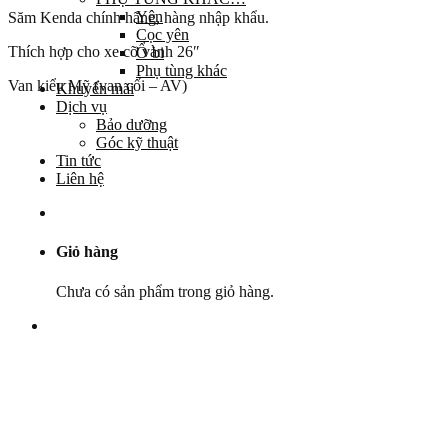
Yên
Săm Kenda chính hãng, hàng nhập khẩu.
Cọc yên
Thích hợp cho xe cỡ vành 26″
Ổ bi
Phụ tùng khác
Van kiểu Mỹ (van cối – AV)
Khuyến mãi
Dịch vụ
Bảo dưỡng
Góc kỹ thuật
Tin tức
Liên hệ
Giỏ hàng
Chưa có sản phẩm trong giỏ hàng.