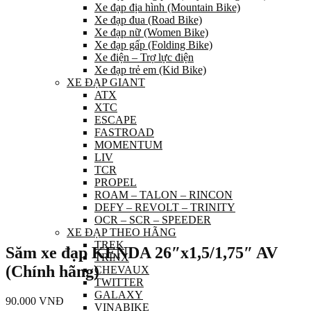
Xe đạp địa hình (Mountain Bike)
Xe đạp đua (Road Bike)
Xe đạp nữ (Women Bike)
Xe đạp gấp (Folding Bike)
Xe điện – Trợ lực điện
Xe đạp trẻ em (Kid Bike)
XE ĐẠP GIANT
ATX
XTC
ESCAPE
FASTROAD
MOMENTUM
LIV
TCR
PROPEL
ROAM – TALON – RINCON
DEFY – REVOLT – TRINITY
OCR – SCR – SPEEDER
XE ĐẠP THEO HÃNG
TREK
Săm xe đạp KENDA 26″x1,5/1,75″ AV
TRINX
(Chính hãng)
CHEVAUX
TWITTER
GALAXY
90.000
VNĐ
VINABIKE