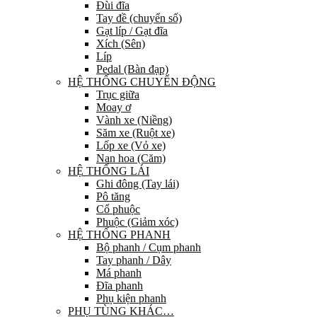
Đùi đĩa
Tay đề (chuyển số)
Gạt líp / Gạt đĩa
Xích (Sên)
Líp
Pedal (Bàn đạp)
HỆ THỐNG CHUYỂN ĐỘNG
Trục giữa
Moay ơ
Vành xe (Niềng)
Săm xe (Ruột xe)
Lốp xe (Vỏ xe)
Nan hoa (Căm)
HỆ THỐNG LÁI
Ghi đông (Tay lái)
Pô tăng
Cổ phuộc
Phuộc (Giảm xóc)
HỆ THỐNG PHANH
Bộ phanh / Cụm phanh
Tay phanh / Dây
Má phanh
Đĩa phanh
Phụ kiện phanh
PHỤ TÙNG KHÁC…