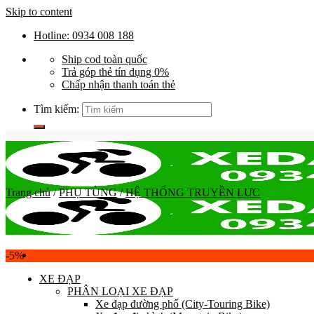
Skip to content
Hotline: 0934 008 188
Ship cod toàn quốc
Trả góp thẻ tín dụng 0%
Chấp nhận thanh toán thẻ
Tìm kiếm:
Trang chủ
/
PHỤ TÙNG
/
HỆ THỐNG TRUYỀN LỰC
-5%
XE ĐẠP
PHÂN LOẠI XE ĐẠP
Xe đạp đường phố (City-Touring Bike)