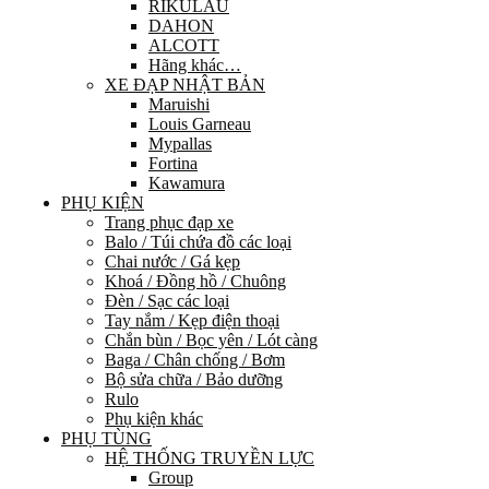
RIKULAU
DAHON
ALCOTT
Hãng khác…
XE ĐẠP NHẬT BẢN
Maruishi
Louis Garneau
Mypallas
Fortina
Kawamura
PHỤ KIỆN
Trang phục đạp xe
Balo / Túi chứa đồ các loại
Chai nước / Gá kẹp
Khoá / Đồng hồ / Chuông
Đèn / Sạc các loại
Tay nắm / Kẹp điện thoại
Chắn bùn / Bọc yên / Lót càng
Baga / Chân chống / Bơm
Bộ sửa chữa / Bảo dưỡng
Rulo
Phụ kiện khác
PHỤ TÙNG
HỆ THỐNG TRUYỀN LỰC
Group