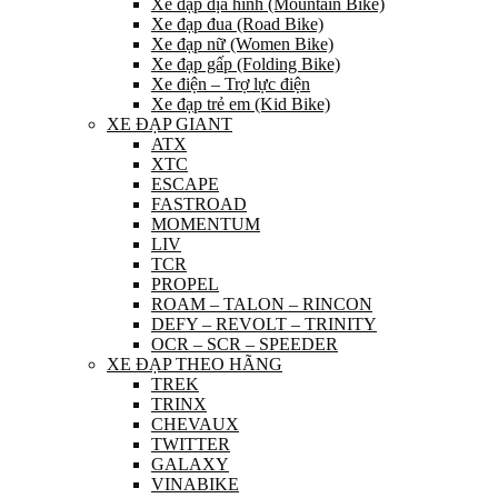
Xe đạp địa hình (Mountain Bike)
Xe đạp đua (Road Bike)
Xe đạp nữ (Women Bike)
Xe đạp gấp (Folding Bike)
Xe điện – Trợ lực điện
Xe đạp trẻ em (Kid Bike)
XE ĐẠP GIANT
ATX
XTC
ESCAPE
FASTROAD
MOMENTUM
LIV
TCR
PROPEL
ROAM – TALON – RINCON
DEFY – REVOLT – TRINITY
OCR – SCR – SPEEDER
XE ĐẠP THEO HÃNG
TREK
TRINX
CHEVAUX
TWITTER
GALAXY
VINABIKE