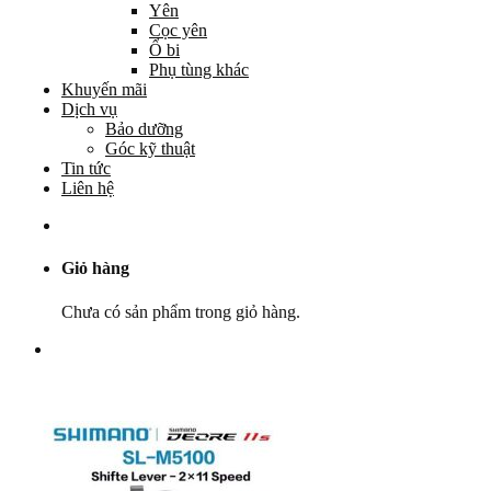
Yên
Cọc yên
Ổ bi
Phụ tùng khác
Khuyến mãi
Dịch vụ
Bảo dưỡng
Góc kỹ thuật
Tin tức
Liên hệ
Giỏ hàng
Chưa có sản phẩm trong giỏ hàng.