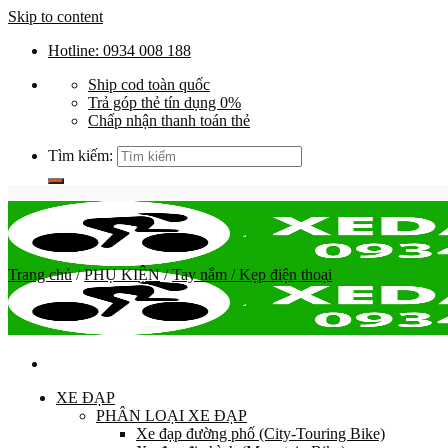
Skip to content
Hotline: 0934 008 188
Ship cod toàn quốc
Trả góp thẻ tín dụng 0%
Chấp nhận thanh toán thẻ
Tìm kiếm:
Trang chủ
/
PHỤ KIỆN
/
Tay nắm / Kẹp điện thoại
XE ĐẠP
PHÂN LOẠI XE ĐẠP
Xe đạp đường phố (City-Touring Bike)