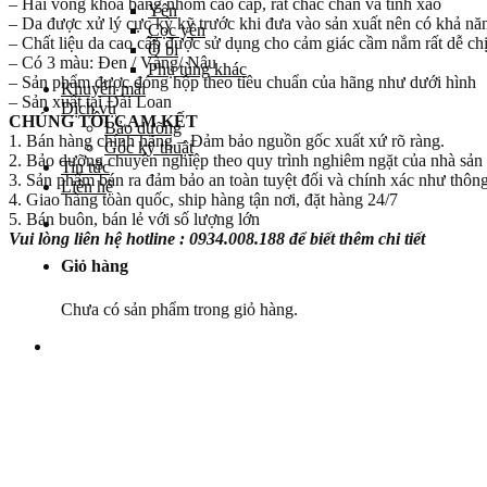
– Hai vòng khóa bằng nhôm cao cấp, rất chắc chắn và tinh xảo
Yên
– Da được xử lý cực kỳ kỹ trước khi đưa vào sản xuất nên có khả nă
Cọc yên
– Chất liệu da cao cấp được sử dụng cho cảm giác cầm nắm rất dễ chị
Ổ bi
– Có 3 màu: Đen / Vàng/ Nâu
Phụ tùng khác
– Sản phẩm được đóng hộp theo tiêu chuẩn của hãng như dưới hình
Khuyến mãi
– Sản xuất tại Đài Loan
Dịch vụ
CHÚNG TÔI CAM KẾT
Bảo dưỡng
1. Bán hàng chính hãng – Đảm bảo nguồn gốc xuất xứ rõ ràng.
Góc kỹ thuật
2. Bảo dưỡng chuyên nghiệp theo quy trình nghiêm ngặt của nhà sản 
Tin tức
3. Sản phẩm bán ra đảm bảo an toàn tuyệt đối và chính xác như thông 
Liên hệ
4. Giao hàng toàn quốc, ship hàng tận nơi, đặt hàng 24/7
5. Bán buôn, bán lẻ với số lượng lớn
Vui lòng liên hệ hotline : 0934.008.188 để biết thêm chi tiết
Giỏ hàng
Chưa có sản phẩm trong giỏ hàng.