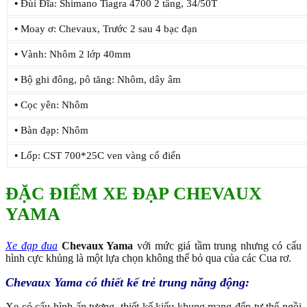
•
Đùi Đĩa: Shimano Tiagra 4700 2 tầng, 34/50T
•
Moay ơ: Chevaux, Trước 2 sau 4 bạc đạn
•
Vành: Nhôm 2 lớp 40mm
•
Bộ ghi đông, pô tăng: Nhôm, dây âm
•
Cọc yên: Nhôm
•
Bàn đạp: Nhôm
•
Lốp: CST 700*25C ven vàng cổ điển
ĐẶC ĐIỂM XE ĐẠP CHEVAUX
YAMA
Xe đạp đua
Chevaux Yama
với mức giá tầm trung nhưng có cấu
hình cực khủng là một lựa chọn không thể bỏ qua của các Cua rơ.
Chevaux Yama có thiết kế trẻ trung năng động:
Xe có cấu hình ấn tương, thiết kế kiểu khung mang đến tư thế ngồi