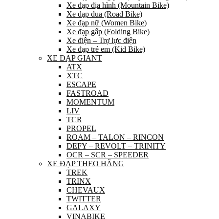
Xe đạp địa hình (Mountain Bike)
Xe đạp đua (Road Bike)
Xe đạp nữ (Women Bike)
Xe đạp gấp (Folding Bike)
Xe điện – Trợ lực điện
Xe đạp trẻ em (Kid Bike)
XE ĐẠP GIANT
ATX
XTC
ESCAPE
FASTROAD
MOMENTUM
LIV
TCR
PROPEL
ROAM – TALON – RINCON
DEFY – REVOLT – TRINITY
OCR – SCR – SPEEDER
XE ĐẠP THEO HÃNG
TREK
TRINX
CHEVAUX
TWITTER
GALAXY
VINABIKE