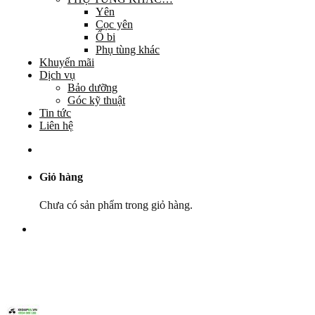
Yên
Cọc yên
Ổ bi
Phụ tùng khác
Khuyến mãi
Dịch vụ
Bảo dưỡng
Góc kỹ thuật
Tin tức
Liên hệ
Giỏ hàng
Chưa có sản phẩm trong giỏ hàng.