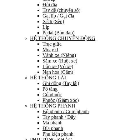
Đùi đĩa
Tay đề (chuyển số)
Gạt líp / Gạt đĩa
Xích (Sên)
Líp
Pedal (Bàn đạp)
HỆ THỐNG CHUYỂN ĐỘNG
Trục giữa
Moay ơ
Vành xe (Niềng)
Săm xe (Ruột xe)
Lốp xe (Vỏ xe)
Nan hoa (Căm)
HỆ THỐNG LÁI
Ghi đông (Tay lái)
Pô tăng
Cổ phuộc
Phuộc (Giảm xóc)
HỆ THỐNG PHANH
Bộ phanh / Cụm phanh
Tay phanh / Dây
Má phanh
Đĩa phanh
Phụ kiện phanh
PHỤ TÙNG KHÁC…