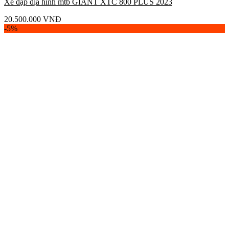
Xe đạp địa hình mtb GIANT XTC 800 PLUS 2023
20.500.000
VNĐ
-5%