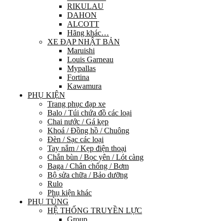
RIKULAU
DAHON
ALCOTT
Hãng khác…
XE ĐẠP NHẬT BẢN
Maruishi
Louis Garneau
Mypallas
Fortina
Kawamura
PHỤ KIỆN
Trang phục đạp xe
Balo / Túi chứa đồ các loại
Chai nước / Gá kẹp
Khoá / Đồng hồ / Chuông
Đèn / Sạc các loại
Tay nắm / Kẹp điện thoại
Chắn bùn / Bọc yên / Lót càng
Baga / Chân chống / Bơm
Bộ sửa chữa / Bảo dưỡng
Rulo
Phụ kiện khác
PHỤ TÙNG
HỆ THỐNG TRUYỀN LỰC
Group