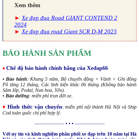
Xem thêm
►
Xe đạp đua Road GIANT CONTEND 2
2024
►
Xe đạp đua road Giant SCR D-M 2023
BẢO HÀNH SẢN PHẨM
Chế độ bảo hành chính hãng của Xedap66
♦
• Bảo hành
: Khung 5 năm, Bộ chuyển động + Vành + Ghi đông
Pô tăng 12 tháng, Các linh kiện khác 06 tháng (Không bảo hành
Săm lốp, Pedal, Nan hoa, Yên).
• Bảo dưỡng
: miễn phí trọn đời xe.
♦
Hình thức vận chuyển
:
miễn phí nội thành Hà Nội và Ship
Cod toàn quốc chi phí hợp lý.
——————
• • •
——————
Với uy tín và kinh nghiệm phân phối xe đạp trên 10 năm tại Hà