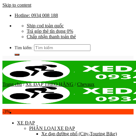
Skip to content
Hotline: 0934 008 188
Ship cod toàn quốc
Trả góp thẻ tín dụng 0%
Chấp nhận thanh toán thẻ
Tìm kiếm:
Trang chủ
/
XE ĐẠP THEO HÃNG
/
Chevaux
-3%
XE ĐẠP
PHÂN LOẠI XE ĐẠP
Xe đạp đường phố (City-Touring Bike)