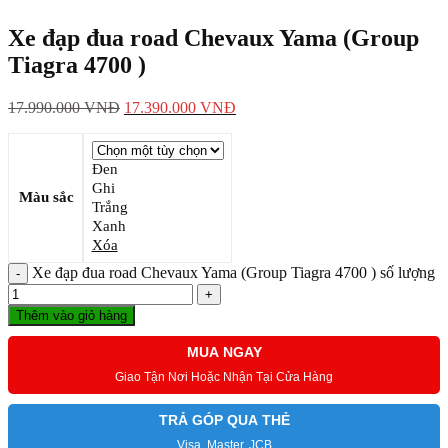
Xe đạp đua road Chevaux Yama (Group
Tiagra 4700 )
17.990.000
VNĐ
17.390.000
VNĐ
Đen
Ghi
Màu sắc
Trắng
Xanh
Xóa
Xe đạp đua road Chevaux Yama (Group Tiagra 4700 ) số lượng
Thêm vào giỏ hàng
MUA NGAY
Giao Tận Nơi Hoặc Nhận Tại Cửa Hàng
TRẢ GÓP QUA THẺ
Visa, Master, JCB