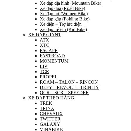
Xe đạp địa hình (Mountain Bike)
Xe đạp đua (Road Bike)
Xe đạp nữ (Women Bike)
Xe đạp gấp (Folding Bike)
Xe điện – Trợ lực điện
Xe đạp trẻ em (Kid Bike)
XE ĐẠP GIANT
ATX
XTC
ESCAPE
FASTROAD
MOMENTUM
LIV
TCR
PROPEL
ROAM – TALON – RINCON
DEFY – REVOLT – TRINITY
OCR – SCR – SPEEDER
XE ĐẠP THEO HÃNG
TREK
TRINX
CHEVAUX
TWITTER
GALAXY
VINABIKE