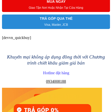
MUA NGAY
Giao Tận Nơi Hoặc Nhận Tại Cửa Hàng
TRẢ GÓP QUA THẺ
Visa, Master, JCB
[devvn_quickbuy]
Khuyến mại không áp dụng đồng thời với Chương
trình chiết khấu giảm giá bán
Hotline đặt hàng
0934008188