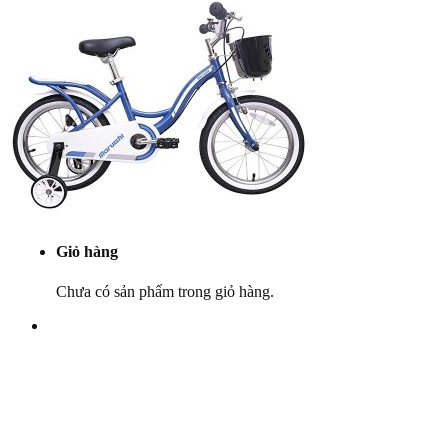
Yên
Cọc yên
Ổ bi
Phụ tùng khác
Khuyến mãi
Dịch vụ
Bảo dưỡng
Góc kỹ thuật
Tin tức
Liên hệ
Giỏ hàng
Chưa có sản phẩm trong giỏ hàng.