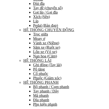
Đùi đĩa
Tay đề (chuyển số)
Gạt líp / Gạt đĩa
Xích (Sên)
Líp
Pedal (Bàn đạp)
HỆ THỐNG CHUYỂN ĐỘNG
Trục giữa
Moay ơ
Vành xe (Niềng)
Săm xe (Ruột xe)
Lốp xe (Vỏ xe)
Nan hoa (Căm)
HỆ THỐNG LÁI
Ghi đông (Tay lái)
Pô tăng
Cổ phuộc
Phuộc (Giảm xóc)
HỆ THỐNG PHANH
Bộ phanh / Cụm phanh
Tay phanh / Dây
Má phanh
Đĩa phanh
Phụ kiện phanh
PHỤ TÙNG KHÁC…