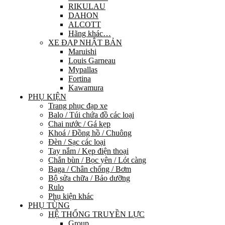
RIKULAU
DAHON
ALCOTT
Hãng khác…
XE ĐẠP NHẬT BẢN
Maruishi
Louis Garneau
Mypallas
Fortina
Kawamura
PHỤ KIỆN
Trang phục đạp xe
Balo / Túi chứa đồ các loại
Chai nước / Gá kẹp
Khoá / Đồng hồ / Chuông
Đèn / Sạc các loại
Tay nắm / Kẹp điện thoại
Chắn bùn / Bọc yên / Lót càng
Baga / Chân chống / Bơm
Bộ sửa chữa / Bảo dưỡng
Rulo
Phụ kiện khác
PHỤ TÙNG
HỆ THỐNG TRUYỀN LỰC
Group