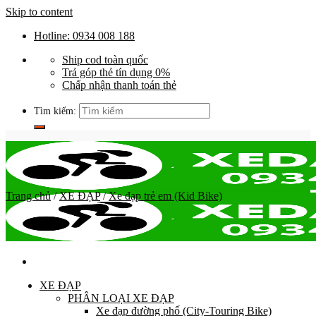
Skip to content
Hotline: 0934 008 188
Ship cod toàn quốc
Trả góp thẻ tín dụng 0%
Chấp nhận thanh toán thẻ
Tìm kiếm:
Trang chủ
/
XE ĐẠP
/
Xe đạp trẻ em (Kid Bike)
XE ĐẠP
PHÂN LOẠI XE ĐẠP
Xe đạp đường phố (City-Touring Bike)