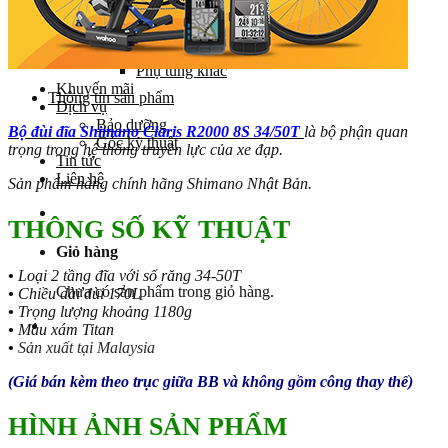
Yên
Cọc yên
Ổ bi
Phụ tùng khác
Khuyến mãi
Thông tin sản phẩm
Dịch vụ
Bảo dưỡng
Bộ đùi đĩa Shimano Claris R2000 8S 34/50T
là bộ phận quan
Góc kỹ thuật
trọng trong hệ thống truyền lực của xe đạp.
Tin tức
Liên hệ
Sản phẩm hàng chính hãng Shimano Nhật Bản.
THÔNG SỐ KỸ THUẬT
Giỏ hàng
•
Loại 2 tầng đĩa với số răng 34-50T
Chưa có sản phẩm trong giỏ hàng.
•
Chiều dài đùi 170L
•
Trọng lượng khoảng 1180g
•
Màu xám Titan
•
Sản xuất tại Malaysia
(Giá bán kèm theo trục giữa BB và không gồm công thay thế)
HÌNH ẢNH SẢN PHẨM