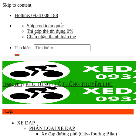
Skip to content
Hotline: 0934 008 188
Ship cod toàn quốc
Trả góp thẻ tín dụng 0%
Chấp nhận thanh toán thẻ
Tìm kiếm:
Trang chủ
/
PHỤ TÙNG
/
HỆ THỐNG TRUYỀN LỰC
-14%
XE ĐẠP
PHÂN LOẠI XE ĐẠP
Xe đạp đường phố (City-Touring Bike)