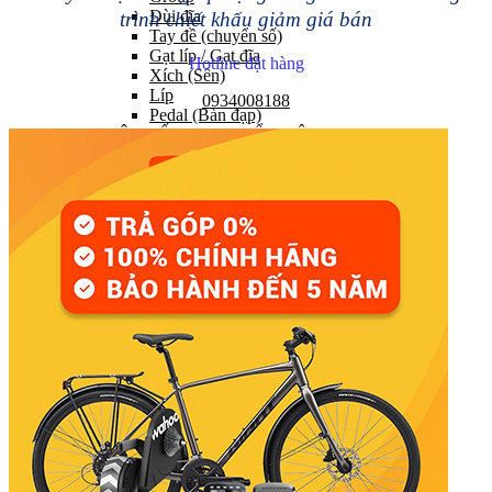
Đùi đĩa
trình chiết khấu giảm giá bán
Tay đề (chuyển số)
Gạt líp / Gạt đĩa
Hotline đặt hàng
Xích (Sên)
Líp
0934008188
Pedal (Bàn đạp)
HỆ THỐNG CHUYỂN ĐỘNG
Trục giữa
Moay ơ
Vành xe (Niềng)
Săm xe (Ruột xe)
Lốp xe (Vỏ xe)
Nan hoa (Căm)
HỆ THỐNG LÁI
Ghi đông (Tay lái)
Pô tăng
Cổ phuộc
Phuộc (Giảm xóc)
HỆ THỐNG PHANH
Bộ phanh / Cụm phanh
Tay phanh / Dây
Má phanh
Đĩa phanh
Phụ kiện phanh
PHỤ TÙNG KHÁC…