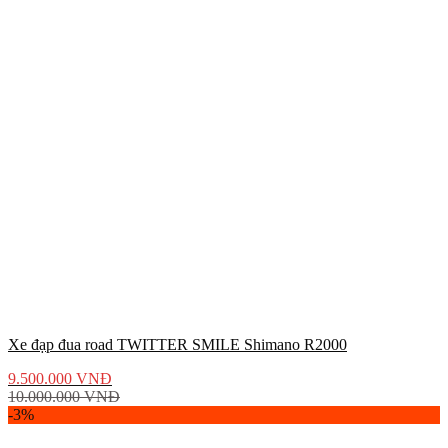
Xe đạp đua road TWITTER SMILE Shimano R2000
9.500.000
VNĐ
10.000.000
VNĐ
-3%