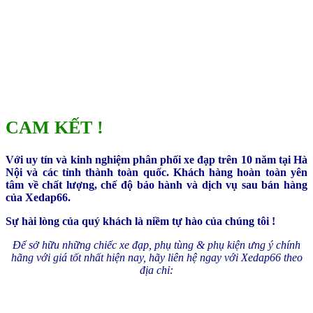
CAM KẾT !
Với uy tín và kinh nghiệm phân phối xe đạp trên 10 năm tại Hà
Nội và các tỉnh thành toàn quốc. Khách hàng hoàn toàn yên
tâm về chất lượng, chế độ bảo hành và dịch vụ sau bán hàng
của Xedap66.
Sự hài lòng của quý khách là niềm tự hào của chúng tôi !
Để sở hữu những chiếc xe đạp, phụ tùng & phụ kiện ưng ý chính
hãng với giá tốt nhất hiện nay, hãy liên hệ ngay với Xedap66 theo
địa chỉ: