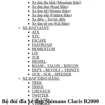
Xe đạp địa hình (Mountain Bike)
Xe đạp đua (Road Bike)
Xe đạp nữ (Women Bike)
Xe đạp gấp (Folding Bike)
Xe điện – Trợ lực điện
Xe đạp trẻ em (Kid Bike)
XE ĐẠP GIANT
ATX
XTC
ESCAPE
FASTROAD
MOMENTUM
LIV
TCR
PROPEL
ROAM – TALON – RINCON
DEFY – REVOLT – TRINITY
OCR – SCR – SPEEDER
XE ĐẠP THEO HÃNG
TREK
TRINX
CHEVAUX
TWITTER
GALAXY
Bộ đùi đĩa xe đạp Shimano Claris R2000
VINABIKE