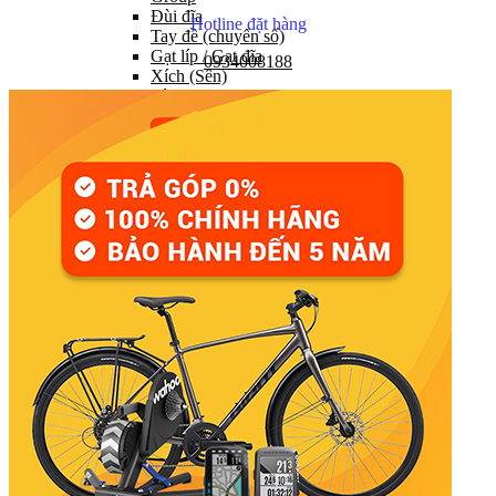
Đùi đĩa
Hotline đặt hàng
Tay đề (chuyển số)
Gạt líp / Gạt đĩa
0934008188
Xích (Sên)
Líp
Pedal (Bàn đạp)
HỆ THỐNG CHUYỂN ĐỘNG
Trục giữa
Moay ơ
Vành xe (Niềng)
Săm xe (Ruột xe)
Lốp xe (Vỏ xe)
Nan hoa (Căm)
HỆ THỐNG LÁI
Ghi đông (Tay lái)
Pô tăng
Cổ phuộc
Phuộc (Giảm xóc)
HỆ THỐNG PHANH
Bộ phanh / Cụm phanh
Tay phanh / Dây
Má phanh
Đĩa phanh
Phụ kiện phanh
PHỤ TÙNG KHÁC…