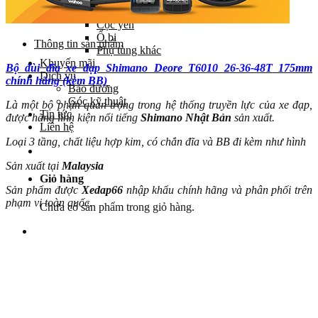
Yên
Cọc yên
Ổ bi
Thông tin sản phẩm
Phụ tùng khác
Khuyến mãi
Bộ đùi đĩa xe đạp Shimano Deore T6010 26-36-48T 175mm
Dịch vụ
chính hãng (kèm BB)
Bảo dưỡng
Góc kỹ thuật
Là một bộ phận quan trọng trong hệ thống truyền lực của xe đạp,
Tin tức
được hãng linh kiện nổi tiếng
Shimano
Nhật Bản
sản xuất.
Liên hệ
Loại 3 tầng, chất liệu hợp kim, có chắn đĩa và BB đi kèm như hình
Sản xuất tại
Malaysia
Giỏ hàng
Sản phẩm được
Xedap66
nhập khẩu chính hãng và phân phối trên
phạm vi toàn quốc.
Chưa có sản phẩm trong giỏ hàng.