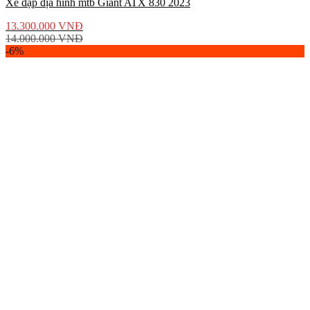
Xe đạp địa hình mtb Giant ATX 830 2023
13.300.000
VNĐ
14.000.000
VNĐ
-6%