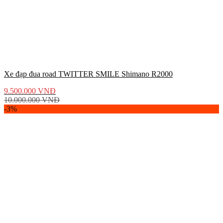
Xe đạp đua road TWITTER SMILE Shimano R2000
9.500.000
VNĐ
10.000.000
VNĐ
-3%