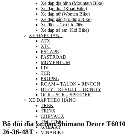
Xe đạp địa hình (Mountain Bike)
Xe đạp đua (Road Bike)
Xe đạp nữ (Women Bike)
Xe đạp gấp (Folding Bike)
Xe điện – Trợ lực điện
Xe đạp trẻ em (Kid Bike)
XE ĐẠP GIANT
ATX
XTC
ESCAPE
FASTROAD
MOMENTUM
LIV
TCR
PROPEL
ROAM – TALON – RINCON
DEFY – REVOLT – TRINITY
OCR – SCR – SPEEDER
XE ĐẠP THEO HÃNG
TREK
TRINX
CHEVAUX
TWITTER
Bộ đùi đĩa xe đạp Shimano Deore T6010
GALAXY
26-36-48T
VINABIKE