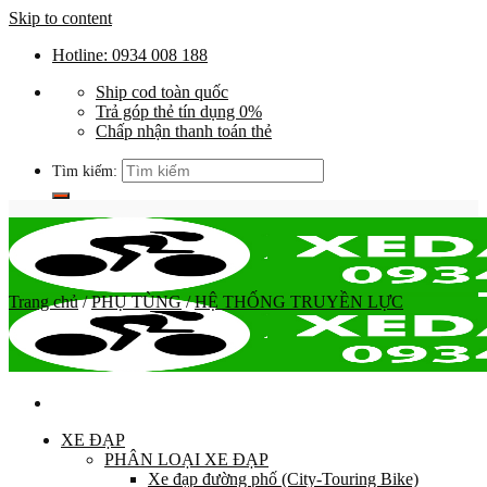
Skip to content
Hotline: 0934 008 188
Ship cod toàn quốc
Trả góp thẻ tín dụng 0%
Chấp nhận thanh toán thẻ
Tìm kiếm:
Trang chủ
/
PHỤ TÙNG
/
HỆ THỐNG TRUYỀN LỰC
XE ĐẠP
PHÂN LOẠI XE ĐẠP
Xe đạp đường phố (City-Touring Bike)