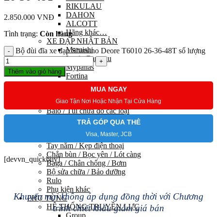
RIKULAU
DAHON
2.850.000
VNĐ
ALCOTT
Hãng khác…
Tình trạng:
Còn hàng
XE ĐẠP NHẬT BẢN
Maruishi
Bộ đùi đĩa xe đạp Shimano Deore T6010 26-36-48T số lượng
Louis Garneau
Mypallas
Thêm vào giỏ hàng
Fortina
Kawamura
MUA NGAY
PHỤ KIỆN
Giao Tận Nơi Hoặc Nhận Tại Cửa Hàng
Trang phục đạp xe
Balo / Túi chứa đồ các loại
Chai nước / Gá kẹp
TRẢ GÓP QUA THẺ
Khoá / Đồng hồ / Chuông
Visa, Master, JCB
Đèn / Sạc các loại
Tay nắm / Kẹp điện thoại
Chắn bùn / Bọc yên / Lót càng
[devvn_quickbuy]
Baga / Chân chống / Bơm
Bộ sửa chữa / Bảo dưỡng
Rulo
Phụ kiện khác
Khuyến mại không áp dụng đồng thời với Chương
PHỤ TÙNG
HỆ THỐNG TRUYỀN LỰC
trình chiết khấu giảm giá bán
Group