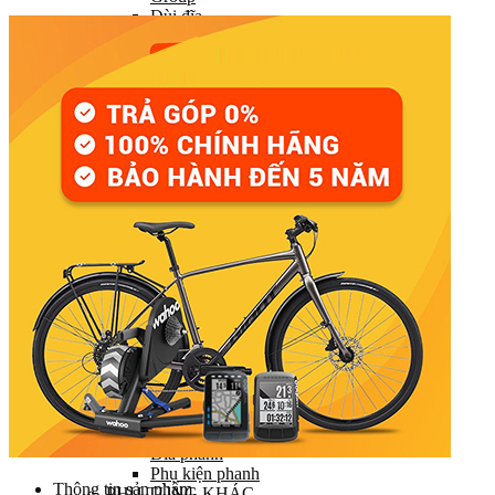
Đùi đĩa
Tay đề (chuyển số)
Gạt líp / Gạt đĩa
Xích (Sên)
Líp
Pedal (Bàn đạp)
HỆ THỐNG CHUYỂN ĐỘNG
Trục giữa
Moay ơ
Vành xe (Niềng)
Săm xe (Ruột xe)
Lốp xe (Vỏ xe)
Nan hoa (Căm)
HỆ THỐNG LÁI
Ghi đông (Tay lái)
Pô tăng
Cổ phuộc
Phuộc (Giảm xóc)
HỆ THỐNG PHANH
Bộ phanh / Cụm phanh
Tay phanh / Dây
Má phanh
Đĩa phanh
Phụ kiện phanh
Thông tin sản phẩm
PHỤ TÙNG KHÁC…