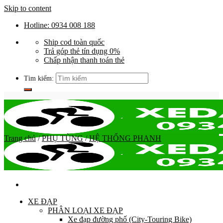
Skip to content
Hotline: 0934 008 188
Ship cod toàn quốc
Trả góp thẻ tín dụng 0%
Chấp nhận thanh toán thẻ
Tìm kiếm:
Trang chủ
/
PHỤ TÙNG
/
HỆ THỐNG PHANH
XE ĐẠP
PHÂN LOẠI XE ĐẠP
Xe đạp đường phố (City-Touring Bike)