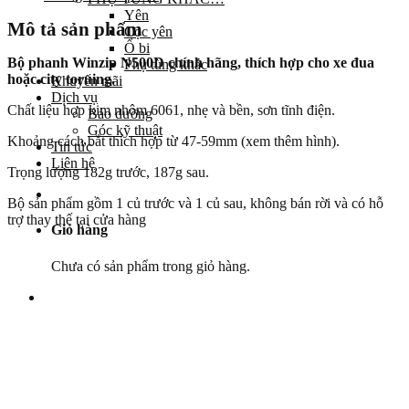
Yên
Mô tả sản phẩm
Cọc yên
Ổ bi
Bộ phanh Winzip N500D chính hãng, thích hợp cho xe đua
Phụ tùng khác
hoặc city toruing.
Khuyến mãi
Dịch vụ
Chất liệu hợp kim nhôm 6061, nhẹ và bền, sơn tĩnh điện.
Bảo dưỡng
Góc kỹ thuật
Khoảng cách bắt thích hợp từ 47-59mm (xem thêm hình).
Tin tức
Liên hệ
Trọng lượng 182g trước, 187g sau.
Bộ sản phẩm gồm 1 củ trước và 1 củ sau, không bán rời và có hỗ
trợ thay thế tại cửa hàng
Giỏ hàng
Chưa có sản phẩm trong giỏ hàng.