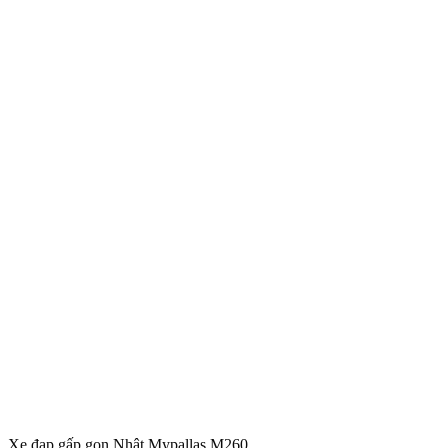
Xe đạp gấp gọn Nhật Mypallas M260