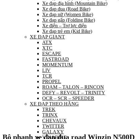
Xe đạp địa hình (Mountain Bike)
Xe đạp đua (Road Bike)
Xe đạp nữ (Women Bike)
Xe đạp gấp (Folding Bike)
Xe điện – Trợ lực điện
Xe đạp trẻ em (Kid Bike)
XE ĐẠP GIANT
ATX
XTC
ESCAPE
FASTROAD
MOMENTUM
LIV
TCR
PROPEL
ROAM – TALON – RINCON
DEFY – REVOLT – TRINITY
OCR – SCR – SPEEDER
XE ĐẠP THEO HÃNG
TREK
TRINX
CHEVAUX
TWITTER
GALAXY
Bộ phanh xe đạp đua road Winzip N500D
VINABIKE