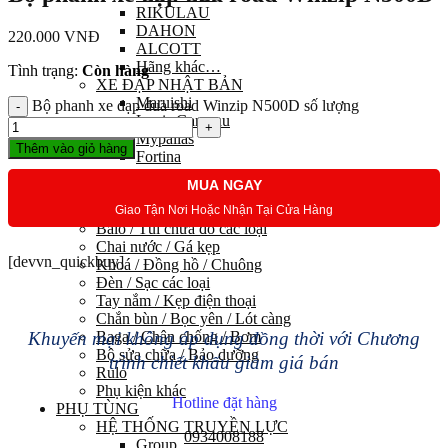
RIKULAU
DAHON
220.000
VNĐ
ALCOTT
Hãng khác…
Tình trạng:
Còn hàng
XE ĐẠP NHẬT BẢN
Maruishi
Bộ phanh xe đạp đua road Winzip N500D số lượng
Louis Garneau
Mypallas
Thêm vào giỏ hàng
Fortina
Kawamura
MUA NGAY
PHỤ KIỆN
Trang phục đạp xe
Giao Tận Nơi Hoặc Nhận Tại Cửa Hàng
Balo / Túi chứa đồ các loại
Chai nước / Gá kẹp
[devvn_quickbuy]
Khoá / Đồng hồ / Chuông
Đèn / Sạc các loại
Tay nắm / Kẹp điện thoại
Chắn bùn / Bọc yên / Lót càng
Khuyến mại không áp dụng đồng thời với Chương
Baga / Chân chống / Bơm
Bộ sửa chữa / Bảo dưỡng
trình chiết khấu giảm giá bán
Rulo
Phụ kiện khác
Hotline đặt hàng
PHỤ TÙNG
HỆ THỐNG TRUYỀN LỰC
0934008188
Group