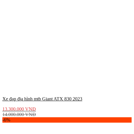
Xe đạp địa hình mtb Giant ATX 830 2023
13.300.000
VNĐ
14.000.000
VNĐ
-6%