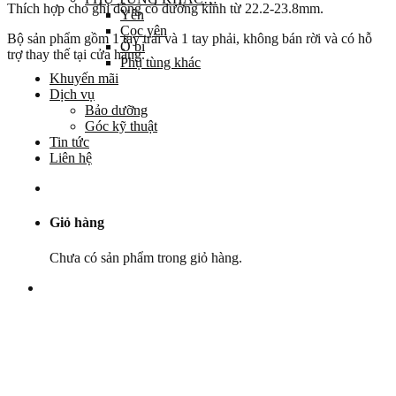
Thích hợp cho ghi đông có đường kính từ 22.2-23.8mm.
Yên
Cọc yên
Bộ sản phẩm gồm 1 tay trái và 1 tay phải, không bán rời và có hỗ
Ổ bi
trợ thay thế tại cửa hàng.
Phụ tùng khác
Khuyến mãi
Dịch vụ
Bảo dưỡng
Góc kỹ thuật
Tin tức
Liên hệ
Giỏ hàng
Chưa có sản phẩm trong giỏ hàng.