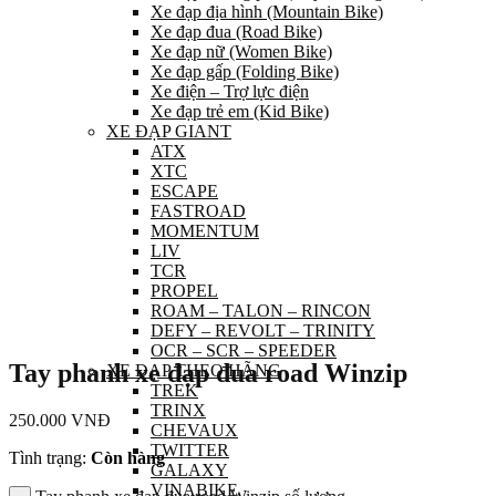
Xe đạp địa hình (Mountain Bike)
Xe đạp đua (Road Bike)
Xe đạp nữ (Women Bike)
Xe đạp gấp (Folding Bike)
Xe điện – Trợ lực điện
Xe đạp trẻ em (Kid Bike)
XE ĐẠP GIANT
ATX
XTC
ESCAPE
FASTROAD
MOMENTUM
LIV
TCR
PROPEL
ROAM – TALON – RINCON
DEFY – REVOLT – TRINITY
OCR – SCR – SPEEDER
Tay phanh xe đạp đua road Winzip
XE ĐẠP THEO HÃNG
TREK
TRINX
250.000
VNĐ
CHEVAUX
TWITTER
Tình trạng:
Còn hàng
GALAXY
VINABIKE