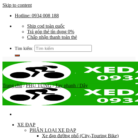
Skip to content
Hotline: 0934 008 188
Ship cod toàn quốc
Trả góp thẻ tín dụng 0%
Chấp nhận thanh toán thẻ
Tìm kiếm:
Trang chủ
/
PHỤ TÙNG
/
Tay phanh / Dây
XE ĐẠP
PHÂN LOẠI XE ĐẠP
Xe đạp đường phố (City-Touring Bike)