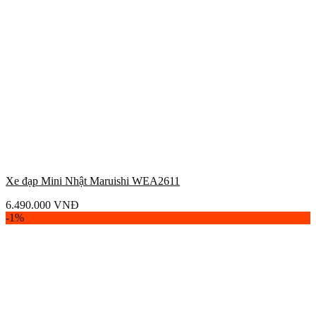
Xe đạp Mini Nhật Maruishi WEA2611
6.490.000
VNĐ
-1%