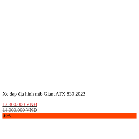
Xe đạp địa hình mtb Giant ATX 830 2023
13.300.000
VNĐ
14.000.000
VNĐ
-6%