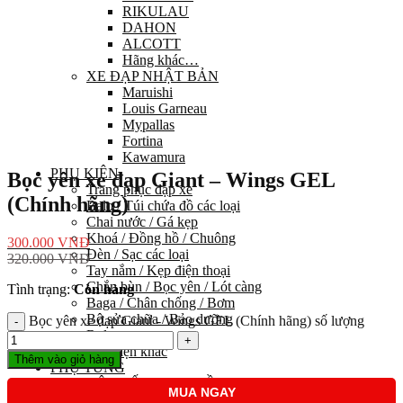
RIKULAU
DAHON
ALCOTT
Hãng khác…
XE ĐẠP NHẬT BẢN
Maruishi
Louis Garneau
Mypallas
Fortina
Kawamura
PHỤ KIỆN
Bọc yên xe đạp Giant – Wings GEL
Trang phục đạp xe
(Chính hãng)
Balo / Túi chứa đồ các loại
Chai nước / Gá kẹp
Khoá / Đồng hồ / Chuông
300.000
VNĐ
Đèn / Sạc các loại
320.000
VNĐ
Tay nắm / Kẹp điện thoại
Chắn bùn / Bọc yên / Lót càng
Tình trạng:
Còn hàng
Baga / Chân chống / Bơm
Bộ sửa chữa / Bảo dưỡng
Bọc yên xe đạp Giant - Wings GEL (Chính hãng) số lượng
Rulo
Phụ kiện khác
Thêm vào giỏ hàng
PHỤ TÙNG
HỆ THỐNG TRUYỀN LỰC
MUA NGAY
Group