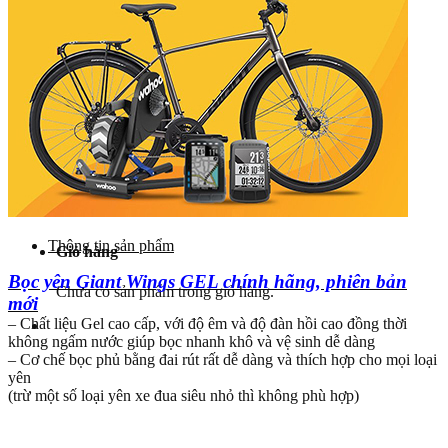
Yên
Cọc yên
Ổ bi
Phụ tùng khác
Khuyến mãi
Dịch vụ
Bảo dưỡng
Góc kỹ thuật
Tin tức
Liên hệ
Thông tin sản phẩm
Giỏ hàng
Bọc yên Giant Wings GEL chính hãng, phiên bản
Chưa có sản phẩm trong giỏ hàng.
mới
– Chất liệu Gel cao cấp, với độ êm và độ đàn hồi cao đồng thời
không ngấm nước giúp bọc nhanh khô và vệ sinh dễ dàng
– Cơ chế bọc phủ bằng đai rút rất dễ dàng và thích hợp cho mọi loại
yên
(trừ một số loại yên xe đua siêu nhỏ thì không phù hợp)