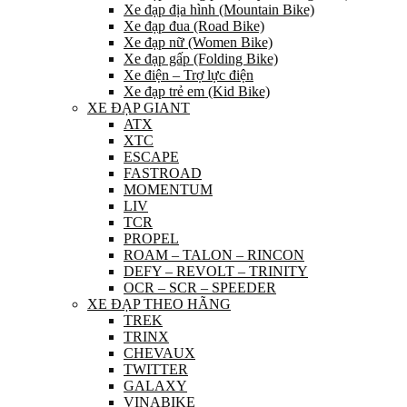
Xe đạp địa hình (Mountain Bike)
Xe đạp đua (Road Bike)
Xe đạp nữ (Women Bike)
Xe đạp gấp (Folding Bike)
Xe điện – Trợ lực điện
Xe đạp trẻ em (Kid Bike)
XE ĐẠP GIANT
ATX
XTC
ESCAPE
FASTROAD
MOMENTUM
LIV
TCR
PROPEL
ROAM – TALON – RINCON
DEFY – REVOLT – TRINITY
OCR – SCR – SPEEDER
XE ĐẠP THEO HÃNG
TREK
TRINX
CHEVAUX
TWITTER
GALAXY
VINABIKE