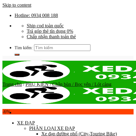
Skip to content
Hotline: 0934 008 188
Ship cod toàn quốc
Trả góp thẻ tín dụng 0%
Chấp nhận thanh toán thẻ
Tìm kiếm:
Trang chủ
/
PHỤ KIỆN
/
Chắn bùn / Bọc yên / Lót càng
-6%
XE ĐẠP
PHÂN LOẠI XE ĐẠP
Xe đạp đường phố (City-Touring Bike)