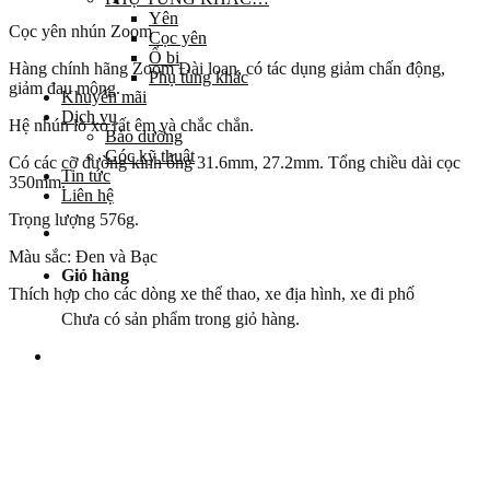
Yên
Cọc yên nhún Zoom
Cọc yên
Ổ bi
Hàng chính hãng Zoom Đài loan, có tác dụng giảm chấn động,
Phụ tùng khác
giảm đau mông.
Khuyến mãi
Dịch vụ
Hệ nhún lò xo rất êm và chắc chắn.
Bảo dưỡng
Góc kỹ thuật
Có các cỡ đường kính ống 31.6mm, 27.2mm. Tổng chiều dài cọc
Tin tức
350mm.
Liên hệ
Trọng lượng 576g.
Màu sắc: Đen và Bạc
Giỏ hàng
Thích hợp cho các dòng xe thể thao, xe địa hình, xe đi phố
Chưa có sản phẩm trong giỏ hàng.