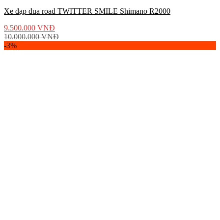
Xe đạp đua road TWITTER SMILE Shimano R2000
9.500.000
VNĐ
10.000.000
VNĐ
-3%