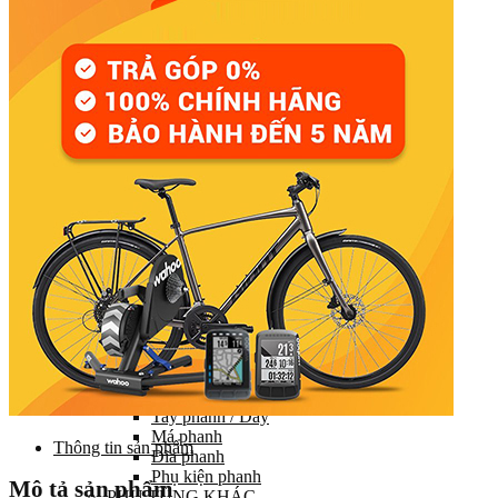
Đùi đĩa
Tay đề (chuyển số)
Gạt líp / Gạt đĩa
Xích (Sên)
Líp
Pedal (Bàn đạp)
HỆ THỐNG CHUYỂN ĐỘNG
Trục giữa
Moay ơ
Vành xe (Niềng)
Săm xe (Ruột xe)
Lốp xe (Vỏ xe)
Nan hoa (Căm)
HỆ THỐNG LÁI
Ghi đông (Tay lái)
Pô tăng
Cổ phuộc
Phuộc (Giảm xóc)
HỆ THỐNG PHANH
Bộ phanh / Cụm phanh
Tay phanh / Dây
Má phanh
Thông tin sản phẩm
Đĩa phanh
Phụ kiện phanh
Mô tả sản phẩm
PHỤ TÙNG KHÁC…