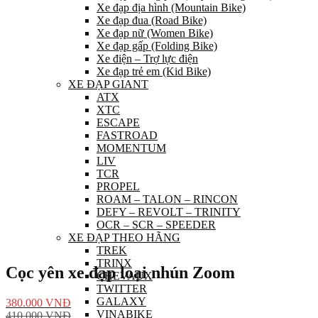
Xe đạp địa hình (Mountain Bike)
Xe đạp đua (Road Bike)
Xe đạp nữ (Women Bike)
Xe đạp gấp (Folding Bike)
Xe điện – Trợ lực điện
Xe đạp trẻ em (Kid Bike)
XE ĐẠP GIANT
ATX
XTC
ESCAPE
FASTROAD
MOMENTUM
LIV
TCR
PROPEL
ROAM – TALON – RINCON
DEFY – REVOLT – TRINITY
OCR – SCR – SPEEDER
XE ĐẠP THEO HÃNG
TREK
TRINX
Cọc yên xe đạp loại nhún Zoom
CHEVAUX
TWITTER
GALAXY
380.000
VNĐ
VINABIKE
410.000
VNĐ