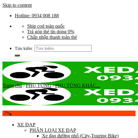
Skip to content
Hotline: 0934 008 188
Ship cod toàn quốc
Trả góp thẻ tín dụng 0%
Chấp nhận thanh toán thẻ
Tìm kiếm:
Trang chủ
/
PHỤ TÙNG
/
PHỤ TÙNG KHÁC...
-7%
XE ĐẠP
PHÂN LOẠI XE ĐẠP
Xe đạp đường phố (City-Touring Bike)