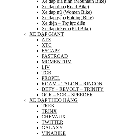
Xe đạp địa hình (Mountain Bike)
Xe đạp đua (Road Bike)
Xe đạp nữ (Women Bike)
Xe đạp gấp (Folding Bike)
Xe điện – Trợ lực điện
Xe đạp trẻ em (Kid Bike)
XE ĐẠP GIANT
ATX
XTC
ESCAPE
FASTROAD
MOMENTUM
LIV
TCR
PROPEL
ROAM – TALON – RINCON
DEFY – REVOLT – TRINITY
OCR – SCR – SPEEDER
XE ĐẠP THEO HÃNG
TREK
TRINX
CHEVAUX
TWITTER
GALAXY
VINABIKE