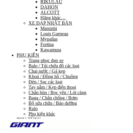
RIKULAU
DAHON
ALCOTT
Hãng khác…
XE ĐẠP NHẬT BẢN
Maruishi
Louis Garneau
Mypallas
Fortina
Kawamura
PHỤ KIỆN
Trang phục đạp xe
Balo / Túi chứa đồ các loại
Chai nước / Gá kẹp
Khoá / Đồng hồ / Chuông
Đèn / Sạc các loại
Tay nắm / Kẹp điện thoại
Chắn bùn / Bọc yên / Lót càng
Baga / Chân chống / Bơm
Bộ sửa chữa / Bảo dưỡng
Rulo
Phụ kiện khác
PHỤ TÙNG
HỆ THỐNG TRUYỀN LỰC
Group