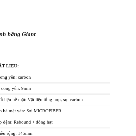
ính hãng Giant
T LIỆU:
ng yên: carbon
cong yên: 9mm
t liệu bề mặt: Vật liệu tổng hợp, sợi carbon
 bề mặt yên: Sợi MICROFIBER
p đệm: Rebound + dòng hạt
ều rộng: 145mm