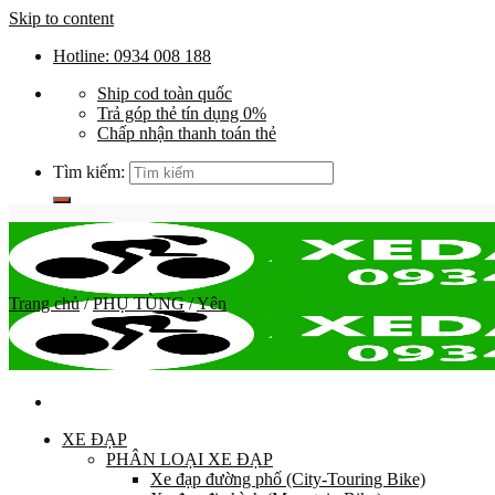
Skip to content
Hotline: 0934 008 188
Ship cod toàn quốc
Trả góp thẻ tín dụng 0%
Chấp nhận thanh toán thẻ
Tìm kiếm:
Trang chủ
/
PHỤ TÙNG
/
Yên
XE ĐẠP
PHÂN LOẠI XE ĐẠP
Xe đạp đường phố (City-Touring Bike)