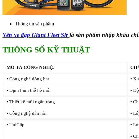
Thông tin sản phẩm
Yên xe đạp Giant Fleet Slr
là sản phẩm nhập khẩu ch
THÔNG SỐ KỸ THUẬT
MÔ TẢ CÔNG NGHỆ:
CHẤ
•
Công nghệ dòng hạt
•
Xươ
•
Định hình thế hệ mới
•
Độ 
•
Thiết kế mũi ngắn rộng
•
Chấ
• Công nghệ đàn hồi
•
Lớp
•
UniClip
•
Lớ
•
Chi