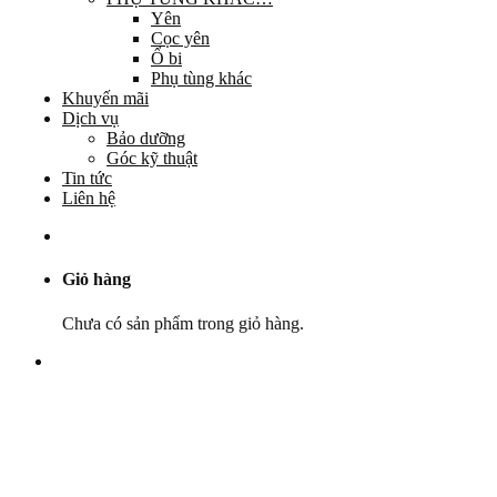
Yên
Cọc yên
Ổ bi
Phụ tùng khác
Khuyến mãi
Dịch vụ
Bảo dưỡng
Góc kỹ thuật
Tin tức
Liên hệ
Giỏ hàng
Chưa có sản phẩm trong giỏ hàng.