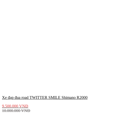
Xe đạp đua road TWITTER SMILE Shimano R2000
9.500.000
VNĐ
10.000.000
VNĐ