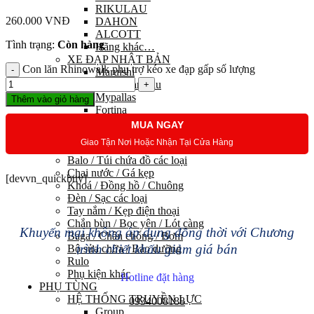
RIKULAU
260.000
VNĐ
DAHON
ALCOTT
Tình trạng:
Còn hàng
Hãng khác…
XE ĐẠP NHẬT BẢN
Con lăn Rhinowalk phụ trợ kéo xe đạp gấp số lượng
Maruishi
Louis Garneau
Mypallas
Thêm vào giỏ hàng
Fortina
Kawamura
MUA NGAY
PHỤ KIỆN
Giao Tận Nơi Hoặc Nhận Tại Cửa Hàng
Trang phục đạp xe
Balo / Túi chứa đồ các loại
Chai nước / Gá kẹp
[devvn_quickbuy]
Khoá / Đồng hồ / Chuông
Đèn / Sạc các loại
Tay nắm / Kẹp điện thoại
Chắn bùn / Bọc yên / Lót càng
Khuyến mại không áp dụng đồng thời với Chương
Baga / Chân chống / Bơm
trình chiết khấu giảm giá bán
Bộ sửa chữa / Bảo dưỡng
Rulo
Phụ kiện khác
Hotline đặt hàng
PHỤ TÙNG
HỆ THỐNG TRUYỀN LỰC
0934008188
Group