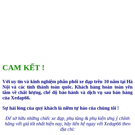
CAM KẾT !
Với uy tín và kinh nghiệm phân phối xe đạp trên 10 năm tại Hà
Nội và các tỉnh thành toàn quốc. Khách hàng hoàn toàn yên
tâm về chất lượng, chế độ bảo hành và dịch vụ sau bán hàng
của Xedap66.
Sự hài lòng của quý khách là niềm tự hào của chúng tôi !
Để sở hữu những chiếc xe đạp, phụ tùng & phụ kiện ưng ý chính
hãng với giá tốt nhất hiện nay, hãy liên hệ ngay với Xedap66 theo
địa chỉ: