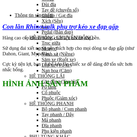
Đùi đĩa
Tay đề (chuyển số)
Thông tin sản phẩm
Gạt líp / Gạt đĩa
Xích (Sên)
Con lăn Rhinowalk phụ trợ kéo xe đạp gấp
Líp
Pedal (Bàn đạp)
HỆ THỐNG CHUYỂN ĐỘNG
Hàng cao cấp chính hãng, chất liệu nhôm nhẹ bền.
Trục giữa
Sử dụng đai xiết ngoài nên thích hợp cho mọi dòng xe đạp gấp (như
Moay ơ
Dahon, Giant, Mypallas, …)
Vành xe (Niềng)
Săm xe (Ruột xe)
Cực kỳ tiện lợi, bạn có thể kéo lăn chiếc xe dễ dàng đỡ tốn sức hơn
Lốp xe (Vỏ xe)
nhấc bổng.
Nan hoa (Căm)
HỆ THỐNG LÁI
Ghi đông (Tay lái)
HÌNH ẢNH SẢN PHẨM
Pô tăng
Cổ phuộc
Phuộc (Giảm xóc)
HỆ THỐNG PHANH
Bộ phanh / Cụm phanh
Tay phanh / Dây
Má phanh
Đĩa phanh
Phụ kiện phanh
PHỤ TÙNG KHÁC…