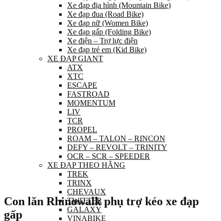
Xe đạp địa hình (Mountain Bike)
Xe đạp đua (Road Bike)
Xe đạp nữ (Women Bike)
Xe đạp gấp (Folding Bike)
Xe điện – Trợ lực điện
Xe đạp trẻ em (Kid Bike)
XE ĐẠP GIANT
ATX
XTC
ESCAPE
FASTROAD
MOMENTUM
LIV
TCR
PROPEL
ROAM – TALON – RINCON
DEFY – REVOLT – TRINITY
OCR – SCR – SPEEDER
XE ĐẠP THEO HÃNG
TREK
TRINX
CHEVAUX
Con lăn Rhinowalk phụ trợ kéo xe đạp
TWITTER
GALAXY
gấp
VINABIKE