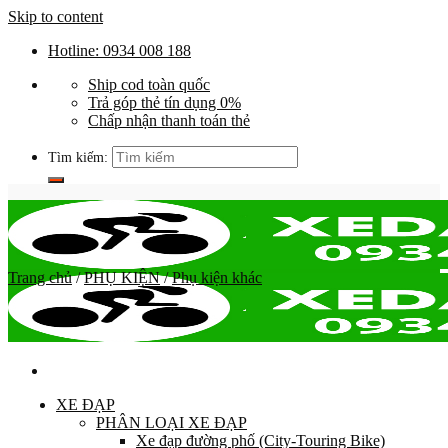
Skip to content
Hotline: 0934 008 188
Ship cod toàn quốc
Trả góp thẻ tín dụng 0%
Chấp nhận thanh toán thẻ
Tìm kiếm:
Trang chủ
/
PHỤ KIỆN
/
Phụ kiện khác
XE ĐẠP
PHÂN LOẠI XE ĐẠP
Xe đạp đường phố (City-Touring Bike)