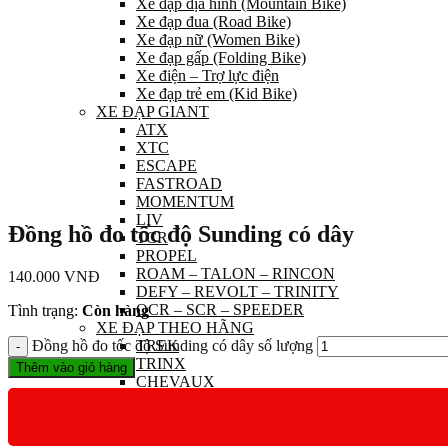
Xe đạp địa hình (Mountain Bike)
Xe đạp đua (Road Bike)
Xe đạp nữ (Women Bike)
Xe đạp gấp (Folding Bike)
Xe điện – Trợ lực điện
Xe đạp trẻ em (Kid Bike)
XE ĐẠP GIANT
ATX
XTC
ESCAPE
FASTROAD
MOMENTUM
LIV
Đồng hồ đo tốc độ Sunding có dây
TCR
PROPEL
ROAM – TALON – RINCON
140.000
VNĐ
DEFY – REVOLT – TRINITY
OCR – SCR – SPEEDER
Tình trạng:
Còn hàng
XE ĐẠP THEO HÃNG
Đồng hồ đo tốc độ Sunding có dây số lượng
TREK
TRINX
Thêm vào giỏ hàng
CHEVAUX
TWITTER
GALAXY
VINABIKE