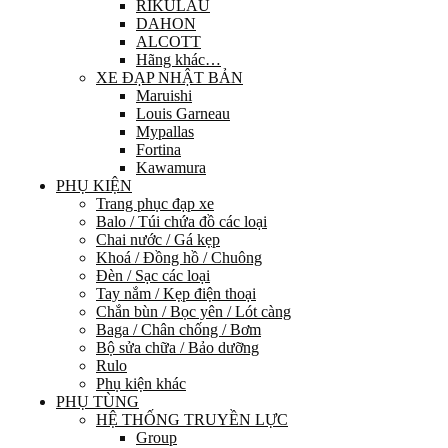
RIKULAU
DAHON
ALCOTT
Hãng khác…
XE ĐẠP NHẬT BẢN
Maruishi
Louis Garneau
Mypallas
Fortina
Kawamura
PHỤ KIỆN
Trang phục đạp xe
Balo / Túi chứa đồ các loại
Chai nước / Gá kẹp
Khoá / Đồng hồ / Chuông
Đèn / Sạc các loại
Tay nắm / Kẹp điện thoại
Chắn bùn / Bọc yên / Lót càng
Baga / Chân chống / Bơm
Bộ sửa chữa / Bảo dưỡng
Rulo
Phụ kiện khác
PHỤ TÙNG
HỆ THỐNG TRUYỀN LỰC
Group