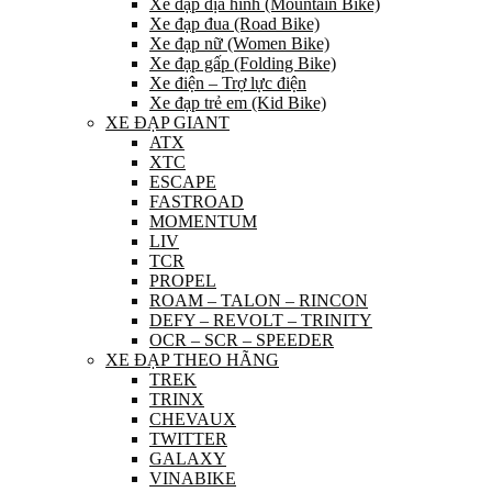
Xe đạp địa hình (Mountain Bike)
Xe đạp đua (Road Bike)
Xe đạp nữ (Women Bike)
Xe đạp gấp (Folding Bike)
Xe điện – Trợ lực điện
Xe đạp trẻ em (Kid Bike)
XE ĐẠP GIANT
ATX
XTC
ESCAPE
FASTROAD
MOMENTUM
LIV
TCR
PROPEL
ROAM – TALON – RINCON
DEFY – REVOLT – TRINITY
OCR – SCR – SPEEDER
XE ĐẠP THEO HÃNG
TREK
TRINX
CHEVAUX
TWITTER
GALAXY
VINABIKE