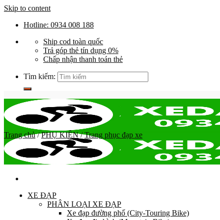
Skip to content
Hotline: 0934 008 188
Ship cod toàn quốc
Trả góp thẻ tín dụng 0%
Chấp nhận thanh toán thẻ
Tìm kiếm:
Trang chủ
/
PHỤ KIỆN
/
Trang phục đạp xe
XE ĐẠP
PHÂN LOẠI XE ĐẠP
Xe đạp đường phố (City-Touring Bike)