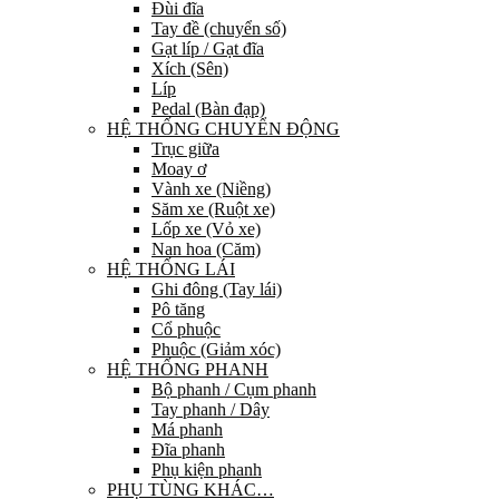
Đùi đĩa
Tay đề (chuyển số)
Gạt líp / Gạt đĩa
Xích (Sên)
Líp
Pedal (Bàn đạp)
HỆ THỐNG CHUYỂN ĐỘNG
Trục giữa
Moay ơ
Vành xe (Niềng)
Săm xe (Ruột xe)
Lốp xe (Vỏ xe)
Nan hoa (Căm)
HỆ THỐNG LÁI
Ghi đông (Tay lái)
Pô tăng
Cổ phuộc
Phuộc (Giảm xóc)
HỆ THỐNG PHANH
Bộ phanh / Cụm phanh
Tay phanh / Dây
Má phanh
Đĩa phanh
Phụ kiện phanh
PHỤ TÙNG KHÁC…