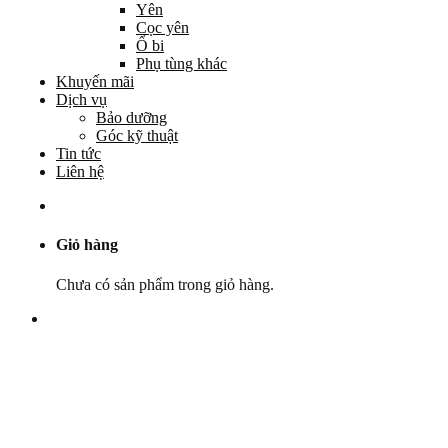
Yên
Cọc yên
Ổ bi
Phụ tùng khác
Khuyến mãi
Dịch vụ
Bảo dưỡng
Góc kỹ thuật
Tin tức
Liên hệ
Giỏ hàng
Chưa có sản phẩm trong giỏ hàng.