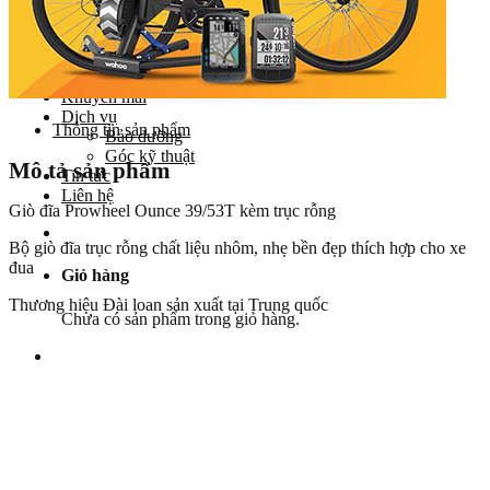
Yên
Cọc yên
Ổ bi
Phụ tùng khác
Khuyến mãi
Dịch vụ
Thông tin sản phẩm
Bảo dưỡng
Góc kỹ thuật
Mô tả sản phẩm
Tin tức
Liên hệ
Giò đĩa Prowheel Ounce 39/53T kèm trục rỗng
Bộ giò đĩa trục rỗng chất liệu nhôm, nhẹ bền đẹp thích hợp cho xe
đua
Giỏ hàng
Thương hiệu Đài loan sản xuất tại Trung quốc
Chưa có sản phẩm trong giỏ hàng.