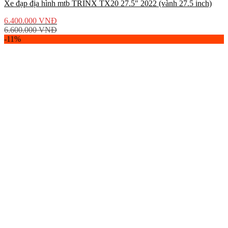
Xe đạp địa hình mtb TRINX TX20 27.5″ 2022 (vành 27.5 inch)
6.400.000
VNĐ
6.600.000
VNĐ
-11%