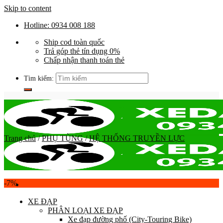
Skip to content
Hotline: 0934 008 188
Ship cod toàn quốc
Trả góp thẻ tín dụng 0%
Chấp nhận thanh toán thẻ
Tìm kiếm:
Trang chủ
/
PHỤ TÙNG
/
HỆ THỐNG TRUYỀN LỰC
-7%
XE ĐẠP
PHÂN LOẠI XE ĐẠP
Xe đạp đường phố (City-Touring Bike)