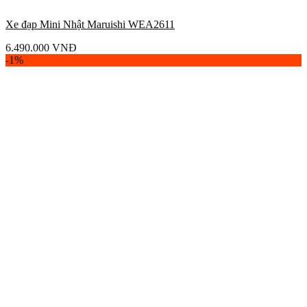
Xe đạp Mini Nhật Maruishi WEA2611
6.490.000
VNĐ
-1%