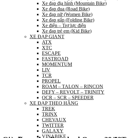
Xe đạp địa hình (Mountain Bike)
Xe đạp đua (Road Bike)
Xe đạp nữ (Women Bike)
Xe đạp gấp (Folding Bike)
Xe điện – Trợ lực điện
Xe đạp trẻ em (Kid Bike)
XE ĐẠP GIANT
ATX
XTC
ESCAPE
FASTROAD
MOMENTUM
LIV
TCR
PROPEL
ROAM – TALON – RINCON
DEFY – REVOLT – TRINITY
OCR – SCR – SPEEDER
XE ĐẠP THEO HÃNG
TREK
TRINX
CHEVAUX
TWITTER
GALAXY
VINABIKE