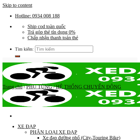
Skip to content
Hotline: 0934 008 188
Ship cod toàn quốc
Trả góp thẻ tín dụng 0%
Chấp nhận thanh toán thẻ
Tìm kiếm:
Trang chủ
/
PHỤ TÙNG
/
HỆ THỐNG CHUYỂN ĐỘNG
XE ĐẠP
PHÂN LOẠI XE ĐẠP
Xe đạp đường phố (City-Touring Bike)