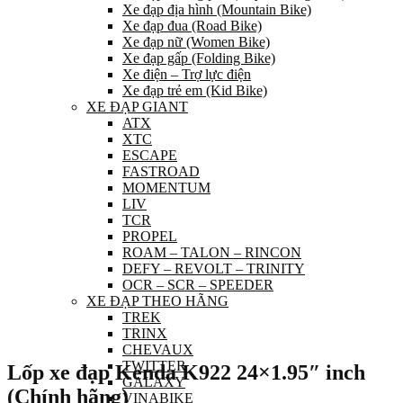
Xe đạp địa hình (Mountain Bike)
Xe đạp đua (Road Bike)
Xe đạp nữ (Women Bike)
Xe đạp gấp (Folding Bike)
Xe điện – Trợ lực điện
Xe đạp trẻ em (Kid Bike)
XE ĐẠP GIANT
ATX
XTC
ESCAPE
FASTROAD
MOMENTUM
LIV
TCR
PROPEL
ROAM – TALON – RINCON
DEFY – REVOLT – TRINITY
OCR – SCR – SPEEDER
XE ĐẠP THEO HÃNG
TREK
TRINX
CHEVAUX
TWITTER
Lốp xe đạp Kenda K922 24×1.95″ inch
GALAXY
(Chính hãng)
VINABIKE