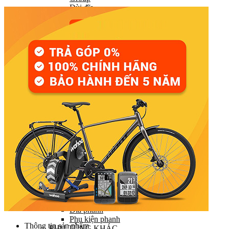
Đùi đĩa
Tay đề (chuyển số)
Gạt líp / Gạt đĩa
Xích (Sên)
Líp
Pedal (Bàn đạp)
HỆ THỐNG CHUYỂN ĐỘNG
Trục giữa
Moay ơ
Vành xe (Niềng)
Săm xe (Ruột xe)
Lốp xe (Vỏ xe)
Nan hoa (Căm)
HỆ THỐNG LÁI
Ghi đông (Tay lái)
Pô tăng
Cổ phuộc
Phuộc (Giảm xóc)
HỆ THỐNG PHANH
Bộ phanh / Cụm phanh
Tay phanh / Dây
Má phanh
Đĩa phanh
Phụ kiện phanh
Thông tin sản phẩm
PHỤ TÙNG KHÁC…