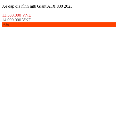
Xe đạp địa hình mtb Giant ATX 830 2023
13.300.000
VNĐ
14.000.000
VNĐ
-6%