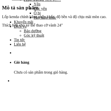
Yên
Mô tả sản phẩm
Cọc yên
Ổ bi
Lốp kenda chính hãng nhập khẩu, độ bền và độ chịu mài mòn cao.
Phụ tùng khác
Khuyến mãi
Thích hợp cho xe thể thao cỡ vành 24″
Dịch vụ
Bảo dưỡng
Góc kỹ thuật
Tin tức
Liên hệ
Giỏ hàng
Chưa có sản phẩm trong giỏ hàng.