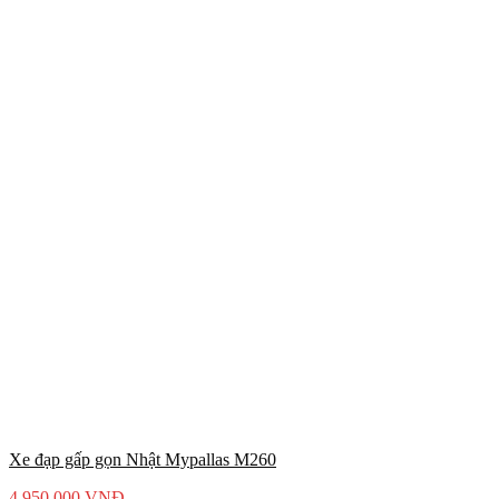
Xe đạp gấp gọn Nhật Mypallas M260
4.950.000
VNĐ