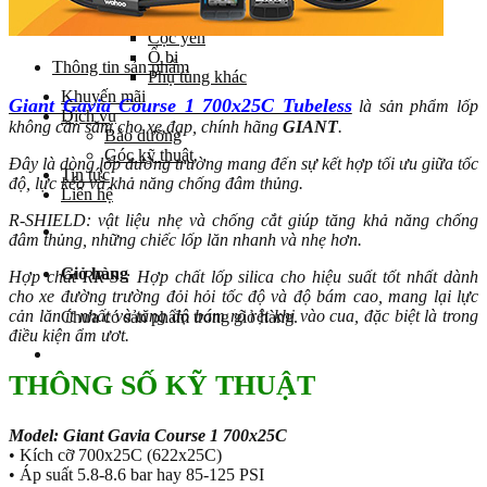
Yên
Cọc yên
Ổ bi
Thông tin sản phẩm
Phụ tùng khác
Khuyến mãi
Giant Gavia Course 1 700x25C Tubeless
là sản phẩm lốp
Dịch vụ
không cần săm cho xe đạp, chính hãng
GIANT
.
Bảo dưỡng
Góc kỹ thuật
Đây là dòng lốp đường trường mang đến sự kết hợp tối ưu giữa tốc
Tin tức
độ, lực kéo và khả năng chống đâm thủng.
Liên hệ
R-SHIELD: vật liệu nhẹ và chống cắt giúp tăng khả năng chống
đâm thủng, những chiếc lốp lăn nhanh và nhẹ hơn.
Giỏ hàng
Hợp chất RR-S : Hợp chất lốp silica cho hiệu suất tốt nhất dành
cho xe đường trường đỏi hỏi tốc độ và độ bám cao, mang lại lực
cản lăn ít nhất và tăng độ bám rõ rệt khi vào cua, đặc biệt là trong
Chưa có sản phẩm trong giỏ hàng.
điều kiện ẩm ươt.
THÔNG SỐ KỸ THUẬT
Model: Giant Gavia Course 1 700x25C
• Kích cỡ 700x25C (622x25C)
• Áp suất 5.8-8.6 bar hay 85-125 PSI