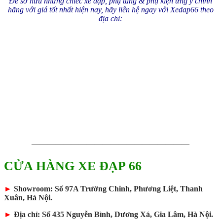
Để sở hữu những chiếc xe đạp, phụ tùng & phụ kiện ưng ý chính
hãng với giá tốt nhất hiện nay, hãy liên hệ ngay với Xedap66 theo
địa chỉ:
————————————————————
CỬA HÀNG XE ĐẠP 66
►
Showroom: Số 97A Trường Chinh, Phương Liệt, Thanh
Xuân, Hà Nội.
►
Địa chỉ: Số 435 Nguyễn Bình, Dương Xá, Gia Lâm, Hà Nội.