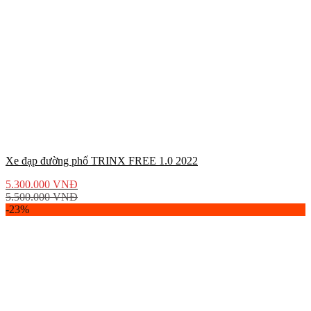
Xe đạp đường phố TRINX FREE 1.0 2022
5.300.000
VNĐ
5.500.000
VNĐ
-23%