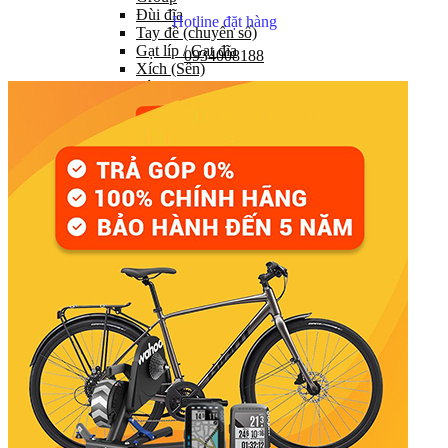
Đùi đĩa
Hotline đặt hàng
Tay đề (chuyển số)
Gạt líp / Gạt đĩa
0934008188
Xích (Sên)
Líp
Pedal (Bàn đạp)
HỆ THỐNG CHUYỂN ĐỘNG
Trục giữa
Moay ơ
Vành xe (Niềng)
Săm xe (Ruột xe)
Lốp xe (Vỏ xe)
Nan hoa (Căm)
HỆ THỐNG LÁI
Ghi đông (Tay lái)
Pô tăng
Cổ phuộc
Phuộc (Giảm xóc)
HỆ THỐNG PHANH
Bộ phanh / Cụm phanh
Tay phanh / Dây
Má phanh
Đĩa phanh
Phụ kiện phanh
PHỤ TÙNG KHÁC…