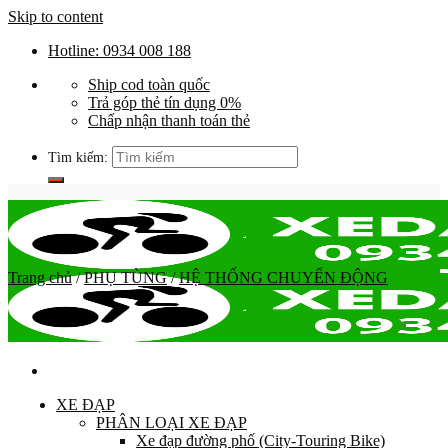
Skip to content
Hotline: 0934 008 188
Ship cod toàn quốc
Trả góp thẻ tín dụng 0%
Chấp nhận thanh toán thẻ
Tìm kiếm:
Trang chủ
/
PHỤ TÙNG
/
HỆ THỐNG CHUYỂN ĐỘNG
XE ĐẠP
PHÂN LOẠI XE ĐẠP
Xe đạp đường phố (City-Touring Bike)