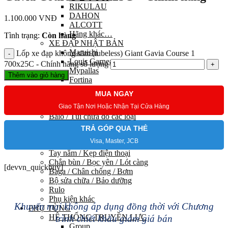
RIKULAU
DAHON
1.100.000
VNĐ
ALCOTT
Hãng khác…
Tình trạng:
Còn hàng
XE ĐẠP NHẬT BẢN
Maruishi
Lốp xe đạp không săm (tubeless) Giant Gavia Course 1
Louis Garneau
700x25C - Chính hãng số lượng
Mypallas
Thêm vào giỏ hàng
Fortina
Kawamura
MUA NGAY
PHỤ KIỆN
Giao Tận Nơi Hoặc Nhận Tại Cửa Hàng
Trang phục đạp xe
Balo / Túi chứa đồ các loại
Chai nước / Gá kẹp
TRẢ GÓP QUA THẺ
Khoá / Đồng hồ / Chuông
Visa, Master, JCB
Đèn / Sạc các loại
Tay nắm / Kẹp điện thoại
Chắn bùn / Bọc yên / Lót càng
[devvn_quickbuy]
Baga / Chân chống / Bơm
Bộ sửa chữa / Bảo dưỡng
Rulo
Phụ kiện khác
Khuyến mại không áp dụng đồng thời với Chương
PHỤ TÙNG
HỆ THỐNG TRUYỀN LỰC
trình chiết khấu giảm giá bán
Group