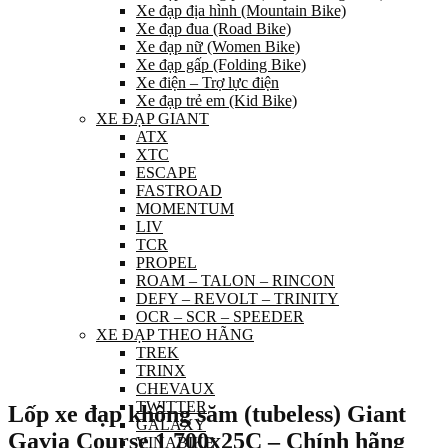
Xe đạp địa hình (Mountain Bike)
Xe đạp đua (Road Bike)
Xe đạp nữ (Women Bike)
Xe đạp gấp (Folding Bike)
Xe điện – Trợ lực điện
Xe đạp trẻ em (Kid Bike)
XE ĐẠP GIANT
ATX
XTC
ESCAPE
FASTROAD
MOMENTUM
LIV
TCR
PROPEL
ROAM – TALON – RINCON
DEFY – REVOLT – TRINITY
OCR – SCR – SPEEDER
XE ĐẠP THEO HÃNG
TREK
TRINX
CHEVAUX
TWITTER
Lốp xe đạp không săm (tubeless) Giant
GALAXY
Gavia Course 1 700x25C – Chính hãng
VINABIKE