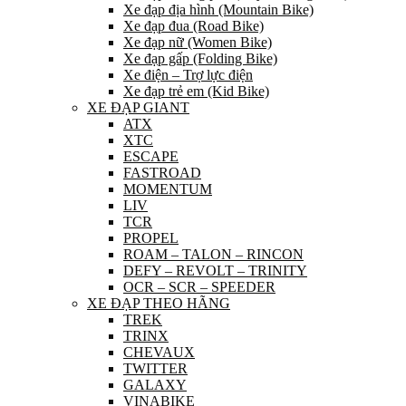
Xe đạp địa hình (Mountain Bike)
Xe đạp đua (Road Bike)
Xe đạp nữ (Women Bike)
Xe đạp gấp (Folding Bike)
Xe điện – Trợ lực điện
Xe đạp trẻ em (Kid Bike)
XE ĐẠP GIANT
ATX
XTC
ESCAPE
FASTROAD
MOMENTUM
LIV
TCR
PROPEL
ROAM – TALON – RINCON
DEFY – REVOLT – TRINITY
OCR – SCR – SPEEDER
XE ĐẠP THEO HÃNG
TREK
TRINX
CHEVAUX
TWITTER
GALAXY
VINABIKE