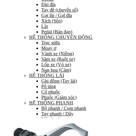
Đùi đĩa
Tay đề (chuyển số)
Gạt líp / Gạt đĩa
Xích (Sên)
Líp
Pedal (Bàn đạp)
HỆ THỐNG CHUYỂN ĐỘNG
Trục giữa
Moay ơ
Vành xe (Niềng)
Săm xe (Ruột xe)
Lốp xe (Vỏ xe)
Nan hoa (Căm)
HỆ THỐNG LÁI
Ghi đông (Tay lái)
Pô tăng
Cổ phuộc
Phuộc (Giảm xóc)
HỆ THỐNG PHANH
Bộ phanh / Cụm phanh
Tay phanh / Dây
Má phanh
Đĩa phanh
Phụ kiện phanh
PHỤ TÙNG KHÁC…