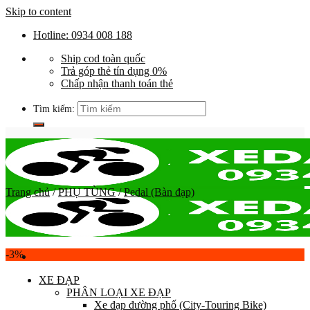
Skip to content
Hotline: 0934 008 188
Ship cod toàn quốc
Trả góp thẻ tín dụng 0%
Chấp nhận thanh toán thẻ
Tìm kiếm:
Trang chủ
/
PHỤ TÙNG
/
Pedal (Bàn đạp)
-3%
XE ĐẠP
PHÂN LOẠI XE ĐẠP
Xe đạp đường phố (City-Touring Bike)