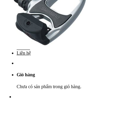
Yên
Cọc yên
Ổ bi
Phụ tùng khác
Khuyến mãi
Dịch vụ
Bảo dưỡng
Góc kỹ thuật
Tin tức
Liên hệ
Giỏ hàng
Chưa có sản phẩm trong giỏ hàng.