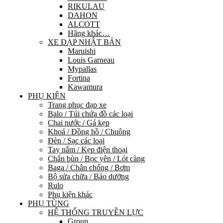
RIKULAU
DAHON
ALCOTT
Hãng khác…
XE ĐẠP NHẬT BẢN
Maruishi
Louis Garneau
Mypallas
Fortina
Kawamura
PHỤ KIỆN
Trang phục đạp xe
Balo / Túi chứa đồ các loại
Chai nước / Gá kẹp
Khoá / Đồng hồ / Chuông
Đèn / Sạc các loại
Tay nắm / Kẹp điện thoại
Chắn bùn / Bọc yên / Lót càng
Baga / Chân chống / Bơm
Bộ sửa chữa / Bảo dưỡng
Rulo
Phụ kiện khác
PHỤ TÙNG
HỆ THỐNG TRUYỀN LỰC
Group