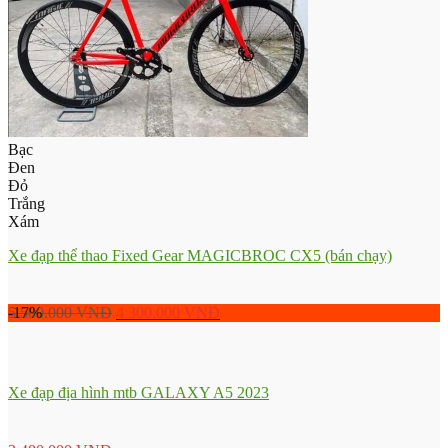
Bạc
Đen
Đỏ
Trắng
Xám
Xe đạp thể thao Fixed Gear MAGICBROC CX5 (bán chạy)
5.500.000
-17%
VNĐ
4.300.000
VNĐ
Xe đạp địa hình mtb GALAXY A5 2023