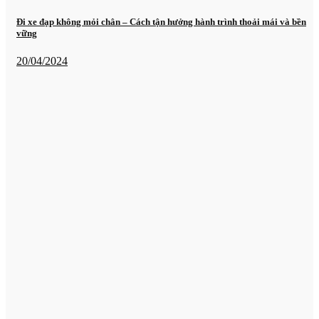
Đi xe đạp không mỏi chân – Cách tận hưởng hành trình thoải mái và bền
vững
20/04/2024