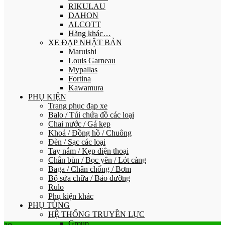
RIKULAU
DAHON
ALCOTT
Hãng khác…
XE ĐẠP NHẬT BẢN
Maruishi
Louis Garneau
Mypallas
Fortina
Kawamura
PHỤ KIỆN
Trang phục đạp xe
Balo / Túi chứa đồ các loại
Chai nước / Gá kẹp
Khoá / Đồng hồ / Chuông
Đèn / Sạc các loại
Tay nắm / Kẹp điện thoại
Chắn bùn / Bọc yên / Lót càng
Baga / Chân chống / Bơm
Bộ sửa chữa / Bảo dưỡng
Rulo
Phụ kiện khác
PHỤ TÙNG
HỆ THỐNG TRUYỀN LỰC
Group