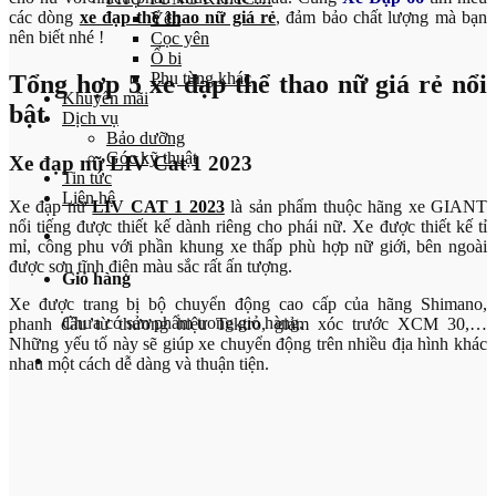
các dòng
xe đạp thể thao nữ giá rẻ
, đảm bảo chất lượng mà bạn
Yên
nên biết nhé !
Cọc yên
Ổ bi
Phụ tùng khác
Tổng hợp 5 xe đạp thể thao nữ giá rẻ nổi
Khuyến mãi
bật
Dịch vụ
Bảo dưỡng
Góc kỹ thuật
Xe đạp nữ LIV Cat 1 2023
Tin tức
Liên hệ
Xe đạp nữ
LIV CAT 1 2023
là sản phẩm thuộc hãng xe GIANT
nổi tiếng được thiết kế dành riêng cho phái nữ. Xe được thiết kế tỉ
mỉ, công phu với phần khung xe thấp phù hợp nữ giới, bên ngoài
được sơn tĩnh điện màu sắc rất ấn tượng.
Giỏ hàng
Xe được trang bị bộ chuyển động cao cấp của hãng Shimano,
Chưa có sản phẩm trong giỏ hàng.
phanh dầu từ thương hiệu Tektro, giảm xóc trước XCM 30,…
Những yếu tố này sẽ giúp xe chuyển động trên nhiều địa hình khác
nhau một cách dễ dàng và thuận tiện.