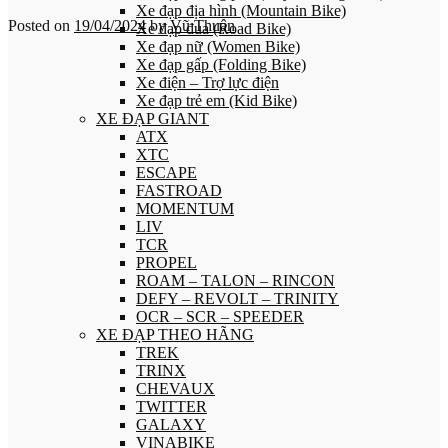
Xe đạp địa hình (Mountain Bike)
Posted on
19/04/2024
by
Vũ Thuận
Xe đạp đua (Road Bike)
Xe đạp nữ (Women Bike)
Xe đạp gấp (Folding Bike)
Xe điện – Trợ lực điện
Xe đạp trẻ em (Kid Bike)
XE ĐẠP GIANT
ATX
XTC
ESCAPE
FASTROAD
MOMENTUM
LIV
TCR
PROPEL
ROAM – TALON – RINCON
DEFY – REVOLT – TRINITY
OCR – SCR – SPEEDER
XE ĐẠP THEO HÃNG
TREK
TRINX
CHEVAUX
TWITTER
GALAXY
VINABIKE