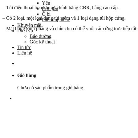
Yên
– Túi điện thoại treo khung chính hãng CBR, hàng cao cấp.
Cọc yên
Ổ bi
– Có 2 loại, một loại dạng túi mềm và 1 loại dạng túi hộp cứng.
Phụ tùng khác
Khuyến mãi
– Mặt bóng kính phẳng và chỉn chu có thể vuốt cảm ứng trực tiếp rất 
Dịch vụ
Bảo dưỡng
Góc kỹ thuật
Tin tức
Liên hệ
Giỏ hàng
Chưa có sản phẩm trong giỏ hàng.