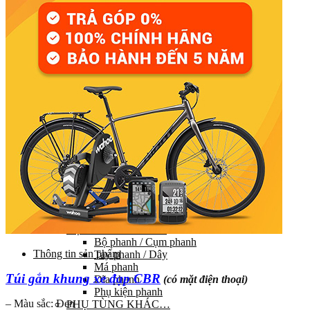
Đùi đĩa
Tay đề (chuyển số)
Gạt líp / Gạt đĩa
Xích (Sên)
Líp
Pedal (Bàn đạp)
HỆ THỐNG CHUYỂN ĐỘNG
Trục giữa
Moay ơ
Vành xe (Niềng)
Săm xe (Ruột xe)
Lốp xe (Vỏ xe)
Nan hoa (Căm)
HỆ THỐNG LÁI
Ghi đông (Tay lái)
Pô tăng
Cổ phuộc
Phuộc (Giảm xóc)
HỆ THỐNG PHANH
Bộ phanh / Cụm phanh
Thông tin sản phẩm
Tay phanh / Dây
Má phanh
Túi gắn khung xe đạp CBR
Đĩa phanh
(có mặt điện thoại)
Phụ kiện phanh
– Màu sắc: Đen
PHỤ TÙNG KHÁC…