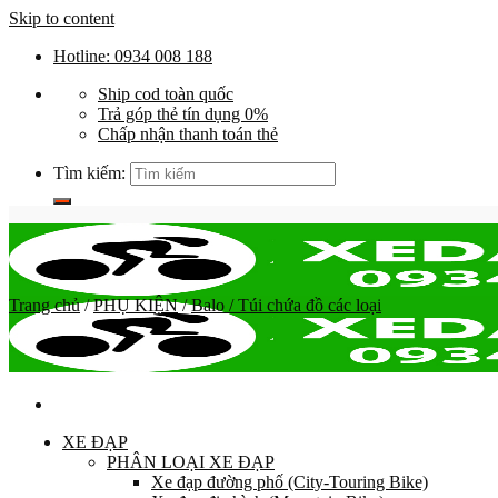
Skip to content
Hotline: 0934 008 188
Ship cod toàn quốc
Trả góp thẻ tín dụng 0%
Chấp nhận thanh toán thẻ
Tìm kiếm:
Trang chủ
/
PHỤ KIỆN
/
Balo / Túi chứa đồ các loại
XE ĐẠP
PHÂN LOẠI XE ĐẠP
Xe đạp đường phố (City-Touring Bike)