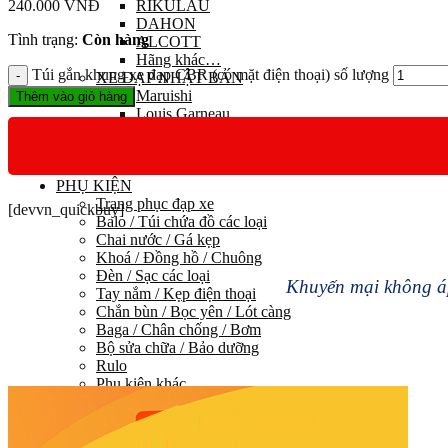
240.000
VNĐ
RIKULAU
DAHON
Tình trạng:
Còn hàng
ALCOTT
Hãng khác…
Túi gắn khung xe đạp CBR (có mặt điện thoại) số lượng
XE ĐẠP NHẬT BẢN
Maruishi
Thêm vào giỏ hàng
Louis Garneau
Mypallas
Fortina
Kawamura
PHỤ KIỆN
Trang phục đạp xe
[devvn_quickbuy]
Balo / Túi chứa đồ các loại
Chai nước / Gá kẹp
Khoá / Đồng hồ / Chuông
Đèn / Sạc các loại
Khuyến mại không áp
Tay nắm / Kẹp điện thoại
Chắn bùn / Bọc yên / Lót càng
Baga / Chân chống / Bơm
Bộ sửa chữa / Bảo dưỡng
Rulo
Phụ kiện khác
PHỤ TÙNG
HỆ THỐNG TRUYỀN LỰC
Group