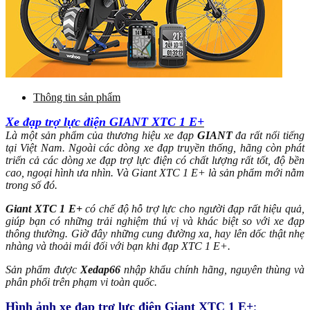
Thông tin sản phẩm
Xe đạp trợ lực điện GIANT XTC 1 E+
Là một sản phẩm của thương hiệu xe đạp
GIANT
đa rất nổi tiếng
tại Việt Nam. Ngoài các dòng xe đạp truyền thống, hãng còn phát
triển cả các dòng xe đạp trợ lực điện có chất lượng rất tốt, độ bền
cao, ngoại hình ưa nhìn. Và Giant XTC 1 E+ là sản phẩm mới nằm
trong số đó.
Giant XTC 1 E+
có chế độ hỗ trợ lực cho người đạp rất hiệu quả,
giúp bạn có những trải nghiệm thú vị và khác biệt so với xe đạp
thông thường. Giờ đây những cung đường xa, hay lên dốc thật nhẹ
nhàng và thoải mái đối với bạn khi đạp XTC 1 E+.
Sản phẩm được
Xedap66
nhập khẩu chính hãng, nguyên thùng và
phân phối trên phạm vi toàn quốc.
Hình ảnh xe đạp trợ lực điện Giant XTC 1 E+
: