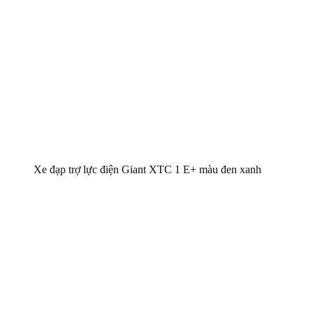
Xe đạp trợ lực điện Giant XTC 1 E+ màu đen xanh