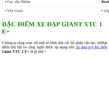
•
Cọc yên Nhôm
Bánh
•
Yên Giant
•
Lốp
ĐẶC ĐIỂM XE ĐẠP GIANT XTC 1
E+
Chúng ta cùng xem xét một số hình ảnh các bộ phận cấu tạo, những
điểm nổi bật và công nghệ được áp dụng trên
Xe đạp trợ lực điện
Giant XTC 1 E+
là gì nhé !