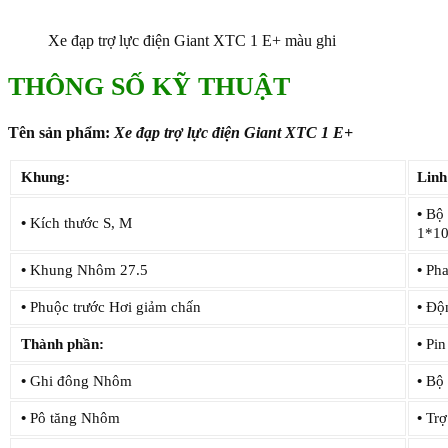
Xe đạp trợ lực điện Giant XTC 1 E+ màu ghi
THÔNG SỐ KỸ THUẬT
Tên sản phẩm:
Xe đạp trợ lực điện Giant XTC 1 E+
Khung:
Linh
•
Bộ 
•
Kích thước S, M
1*1
•
Khung Nhôm 27.5
•
Pha
•
Phuộc trước Hơi giảm chấn
•
Động
Thành phần:
•
Pin
•
Ghi đông Nhôm
•
Bộ 
•
Pô tăng Nhôm
•
Trợ