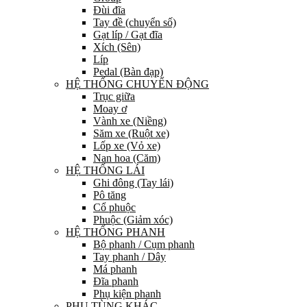
Đùi đĩa
Tay đề (chuyển số)
Gạt líp / Gạt đĩa
Xích (Sên)
Líp
Pedal (Bàn đạp)
HỆ THỐNG CHUYỂN ĐỘNG
Trục giữa
Moay ơ
Vành xe (Niềng)
Săm xe (Ruột xe)
Lốp xe (Vỏ xe)
Nan hoa (Căm)
HỆ THỐNG LÁI
Ghi đông (Tay lái)
Pô tăng
Cổ phuộc
Phuộc (Giảm xóc)
HỆ THỐNG PHANH
Bộ phanh / Cụm phanh
Tay phanh / Dây
Má phanh
Đĩa phanh
Phụ kiện phanh
PHỤ TÙNG KHÁC…