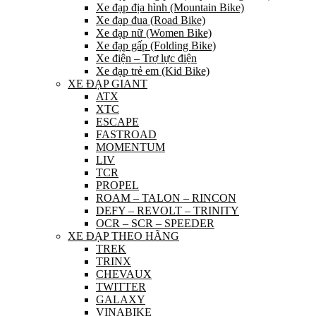
Xe đạp địa hình (Mountain Bike)
Xe đạp đua (Road Bike)
Xe đạp nữ (Women Bike)
Xe đạp gấp (Folding Bike)
Xe điện – Trợ lực điện
Xe đạp trẻ em (Kid Bike)
XE ĐẠP GIANT
ATX
XTC
ESCAPE
FASTROAD
MOMENTUM
LIV
TCR
PROPEL
ROAM – TALON – RINCON
DEFY – REVOLT – TRINITY
OCR – SCR – SPEEDER
XE ĐẠP THEO HÃNG
TREK
TRINX
CHEVAUX
TWITTER
GALAXY
VINABIKE