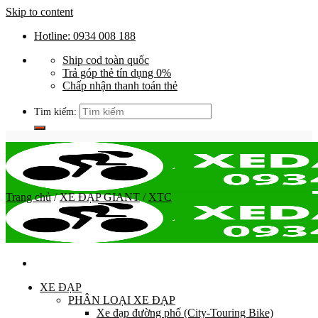
Skip to content
Hotline: 0934 008 188
Ship cod toàn quốc
Trả góp thẻ tín dụng 0%
Chấp nhận thanh toán thẻ
Tìm kiếm:
Trang chủ
/
XE ĐẠP GIANT
/
XTC
XE ĐẠP
PHÂN LOẠI XE ĐẠP
Xe đạp đường phố (City-Touring Bike)