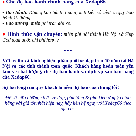
Chế độ bảo hành chính hãng của Xedap66
♦
• Bảo hành
: Khung bảo hành 3 năm, linh kiện và bình acquy bảo
hành 10 tháng.
• Bảo dưỡng
: miễn phí trọn đời xe.
♦
Hình thức vận chuyển
:
miễn phí nội thành Hà Nội và Ship
Cod toàn quốc chi phí hợp lý.
——————
• • •
——————
Với uy tín và kinh nghiệm phân phối xe đạp trên 10 năm tại Hà
Nội và các tỉnh thành toàn quốc. Khách hàng hoàn toàn yên
tâm về chất lượng, chế độ bảo hành và dịch vụ sau bán hàng
của Xedap66.
Sự hài lòng của quý khách là niềm tự hào của chúng tôi !
Để sở hữu những chiếc xe đạp, phụ tùng & phụ kiện ưng ý chính
hãng với giá tốt nhất hiện nay, hãy liên hệ ngay với Xedap66 theo
địa chỉ: