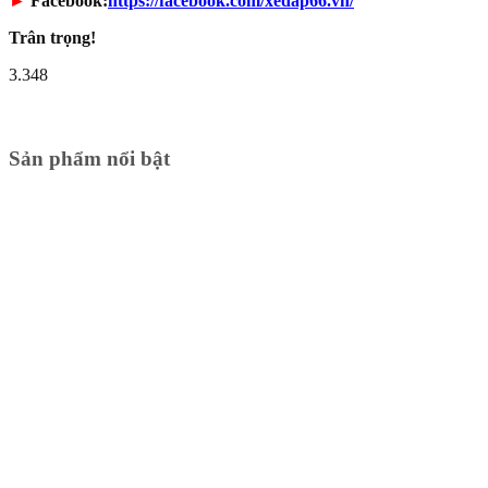
►
Facebook:
https://facebook.com/xedap66.vn/
Trân trọng!
3.348
Sản phẩm nổi bật