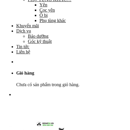
Yên
Cọc yên
Ổ bi
Phụ tùng khác
Khuyến mãi
Dịch vụ
Bảo dưỡng
Góc kỹ thuật
Tin tức
Liên hệ
Giỏ hàng
Chưa có sản phẩm trong giỏ hàng.