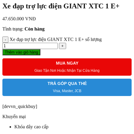
Xe đạp trợ lực điện GIANT XTC 1 E+
47.650.000
VNĐ
Tình trạng:
Còn hàng
Xe đạp trợ lực điện GIANT XTC 1 E+ số lượng
Thêm vào giỏ hàng
MUA NGAY
Giao Tận Nơi Hoặc Nhận Tại Cửa Hàng
TRẢ GÓP QUA THẺ
Visa, Master, JCB
[devvn_quickbuy]
Khuyến mại
Khóa dây cao cấp