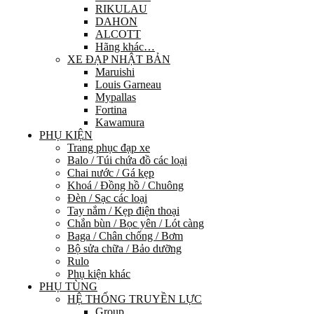
RIKULAU
DAHON
ALCOTT
Hãng khác…
XE ĐẠP NHẬT BẢN
Maruishi
Louis Garneau
Mypallas
Fortina
Kawamura
PHỤ KIỆN
Trang phục đạp xe
Balo / Túi chứa đồ các loại
Chai nước / Gá kẹp
Khoá / Đồng hồ / Chuông
Đèn / Sạc các loại
Tay nắm / Kẹp điện thoại
Chắn bùn / Bọc yên / Lót càng
Baga / Chân chống / Bơm
Bộ sửa chữa / Bảo dưỡng
Rulo
Phụ kiện khác
PHỤ TÙNG
HỆ THỐNG TRUYỀN LỰC
Group