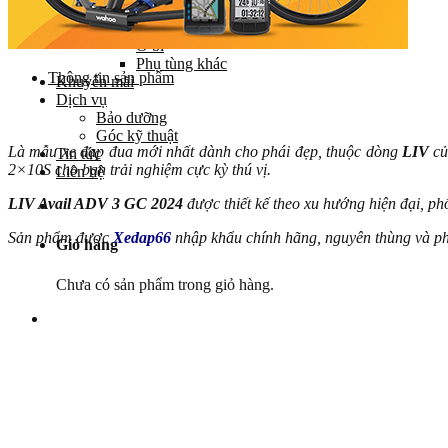
Yên
Cọc yên
Ổ bi
Phụ tùng khác
Thông tin sản phẩm
Khuyến mãi
Dịch vụ
Bảo dưỡng
Góc kỹ thuật
Là mẫu xe đạp đua mới nhất dành cho phái đẹp, thuộc dòng
LIV
củ
Tin tức
2×10S cho bạn trải nghiệm cực kỳ thú vị.
Liên hệ
LIV Avail ADV 3 GC 2024
được thiết kế theo xu hướng hiện đại, p
Sản phẩm được
Xedap66
nhập khẩu chính hãng, nguyên thùng và ph
Giỏ hàng
Chưa có sản phẩm trong giỏ hàng.