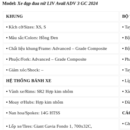
Model:
Xe đạp đua nữ LIV Avail ADV 3 GC 2024
KHUNG
BỘ
•
Kích cỡ/Sizes: XS, S
•
Tay
•
Màu sắc/Colors: Hồng Đen
•
Bộ 
•
Chất liệu khung/Frame: Advanced – Grade Composite
•
Bộ 
•
Phuộc/Fork: Advanced – Grade Composite
•
Pha
•
Giảm xóc/Shock: –
•
Tay
HỆ THỐNG BÁNH XE
•
Líp
•
Vành xe/Rims: SR2 Hợp kim nhôm
•
Xí
•
Moay ơ/Hubs: Hợp kim nhôm
•
Đùi
•
Nan hoa/Spokes: 14G HTSS
CÁ
•
Ghi
•
Lốp xe/Tires: Giant Gavia Fondo 1, 700x32C,