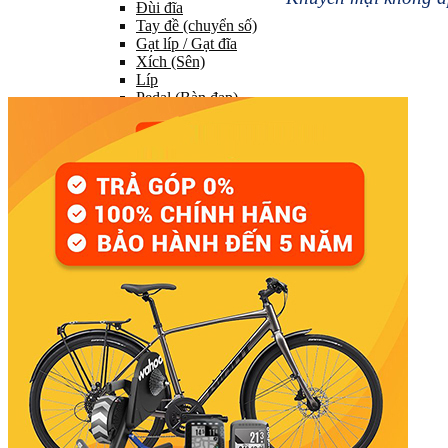
Đùi đĩa
Tay đề (chuyển số)
Gạt líp / Gạt đĩa
Xích (Sên)
Líp
Pedal (Bàn đạp)
HỆ THỐNG CHUYỂN ĐỘNG
Trục giữa
Moay ơ
Vành xe (Niềng)
Săm xe (Ruột xe)
Lốp xe (Vỏ xe)
Nan hoa (Căm)
HỆ THỐNG LÁI
Ghi đông (Tay lái)
Pô tăng
Cổ phuộc
Phuộc (Giảm xóc)
HỆ THỐNG PHANH
Bộ phanh / Cụm phanh
Tay phanh / Dây
Má phanh
Đĩa phanh
Phụ kiện phanh
PHỤ TÙNG KHÁC…