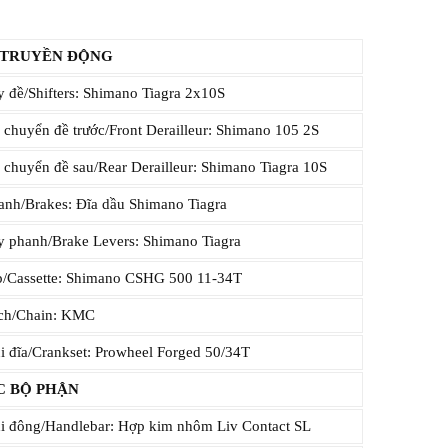
 TRUYỀN ĐỘNG
 đề/Shifters: Shimano Tiagra 2x10S
chuyển đề trước/Front Derailleur: Shimano 105 2S
chuyển đề sau/Rear Derailleur: Shimano Tiagra 10S
nh/Brakes: Đĩa dầu Shimano Tiagra
 phanh/Brake Levers: Shimano Tiagra
/Cassette: Shimano CSHG 500 11-34T
ch/Chain: KMC
 đĩa/Crankset: Prowheel Forged 50/34T
C BỘ PHẬN
 đông/Handlebar: Hợp kim nhôm Liv Contact SL