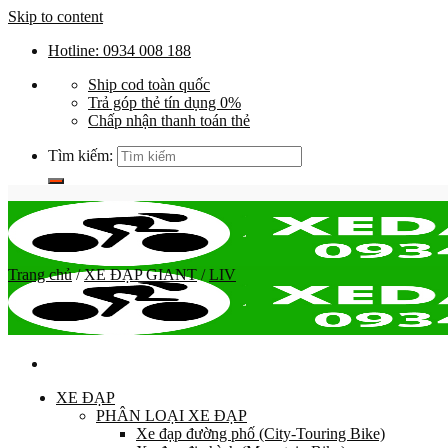
Skip to content
Hotline: 0934 008 188
Ship cod toàn quốc
Trả góp thẻ tín dụng 0%
Chấp nhận thanh toán thẻ
Tìm kiếm:
Trang chủ
/
XE ĐẠP GIANT
/
LIV
XE ĐẠP
PHÂN LOẠI XE ĐẠP
Xe đạp đường phố (City-Touring Bike)