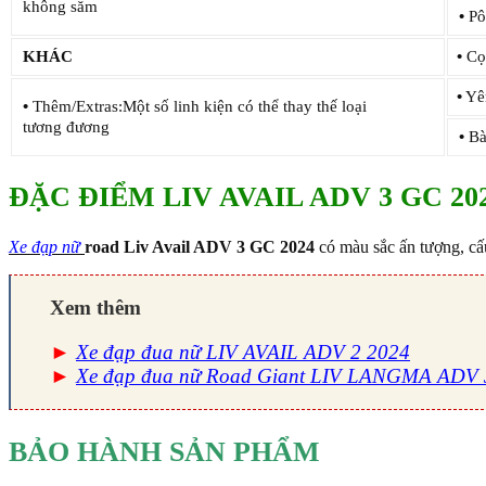
không săm
•
Pô
KHÁC
•
Cọc
•
Yên
•
Thêm/Extras:Một số linh kiện có thể thay thế loại
tương đương
•
Bà
ĐẶC ĐIỂM LIV AVAIL ADV 3 GC 20
Xe đạp nữ
road
Liv Avail ADV 3 GC 2024
có màu sắc ấn tượng, cấ
Xem thêm
►
Xe đạp đua nữ LIV AVAIL ADV 2 2024
►
Xe đạp đua nữ Road Giant LIV LANGMA ADV 
BẢO HÀNH SẢN PHẨM