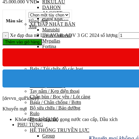
45.000.000
VNĐ
RIKULAU
DAHON
ALCOTT
Hãng khác…
Màu sắc
Hồng đen
XE ĐẠP NHẬT BẢN
Xóa
Maruishi
Xe đạp đua nữ LIV AVAIL ADV 3 GC 2024 số lượng
Louis Garneau
Mypallas
Thêm vào giỏ hàng
Fortina
Kawamura
PHỤ KIỆN
Trang phục đạp xe
Balo / Túi chứa đồ các loại
Chai nước / Gá kẹp
Khoá / Đồng hồ / Chuông
Đèn / Sạc các loại
Tay nắm / Kẹp điện thoại
Chắn bùn / Bọc yên / Lót càng
[devvn_quickbuy]
Baga / Chân chống / Bơm
Bộ sửa chữa / Bảo dưỡng
Khuyến mại
Rulo
Phụ kiện khác
Khóa dây cao cấp, Bộ gọng nước cao cấp, Dầu xích
PHỤ TÙNG
HỆ THỐNG TRUYỀN LỰC
Group
Khuyến mại không áp