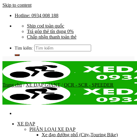
Skip to content
Hotline: 0934 008 188
Ship cod toàn quốc
Trả góp thẻ tín dụng 0%
Chấp nhận thanh toán thẻ
Tìm kiếm:
Trang chủ
/
XE ĐẠP GIANT
/
OCR - SCR - SPEEDER
XE ĐẠP
PHÂN LOẠI XE ĐẠP
Xe đạp đường phố (City-Touring Bike)