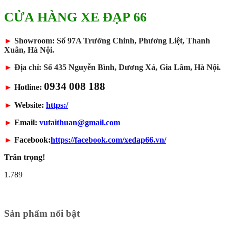
CỬA HÀNG XE ĐẠP 66
►
Showroom: Số 97A Trường Chinh, Phương Liệt, Thanh
Xuân, Hà Nội.
►
Địa chỉ: Số 435 Nguyễn Bình, Dương Xá, Gia Lâm, Hà Nội.
0934 008 188
►
Hotline:
►
Website:
https:/
►
Email:
vutaithuan@gmail.com
►
Facebook:
https://facebook.com/xedap66.vn/
Trân trọng!
1.789
Sản phẩm nổi bật