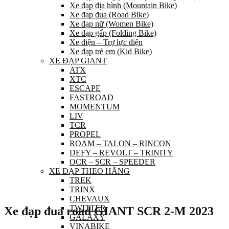
Xe đạp địa hình (Mountain Bike)
Xe đạp đua (Road Bike)
Xe đạp nữ (Women Bike)
Xe đạp gấp (Folding Bike)
Xe điện – Trợ lực điện
Xe đạp trẻ em (Kid Bike)
XE ĐẠP GIANT
ATX
XTC
ESCAPE
FASTROAD
MOMENTUM
LIV
TCR
PROPEL
ROAM – TALON – RINCON
DEFY – REVOLT – TRINITY
OCR – SCR – SPEEDER
XE ĐẠP THEO HÃNG
TREK
TRINX
CHEVAUX
TWITTER
Xe đạp đua road GIANT SCR 2-M 2023
GALAXY
VINABIKE