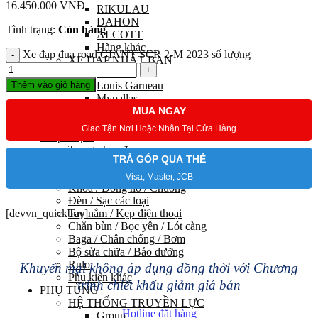
16.450.000
VNĐ
RIKULAU
DAHON
Tình trạng:
Còn hàng
ALCOTT
Hãng khác…
Xe đạp đua road GIANT SCR 2-M 2023 số lượng
XE ĐẠP NHẬT BẢN
Maruishi
Thêm vào giỏ hàng
Louis Garneau
Mypallas
MUA NGAY
Fortina
Kawamura
Giao Tận Nơi Hoặc Nhận Tại Cửa Hàng
PHỤ KIỆN
Trang phục đạp xe
TRẢ GÓP QUA THẺ
Balo / Túi chứa đồ các loại
Chai nước / Gá kẹp
Visa, Master, JCB
Khoá / Đồng hồ / Chuông
Đèn / Sạc các loại
[devvn_quickbuy]
Tay nắm / Kẹp điện thoại
Chắn bùn / Bọc yên / Lót càng
Baga / Chân chống / Bơm
Bộ sửa chữa / Bảo dưỡng
Rulo
Khuyến mại không áp dụng đồng thời với Chương
Phụ kiện khác
trình chiết khấu giảm giá bán
PHỤ TÙNG
HỆ THỐNG TRUYỀN LỰC
Hotline đặt hàng
Group