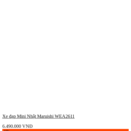
Xe đạp Mini Nhật Maruishi WEA2611
6.490.000
VNĐ