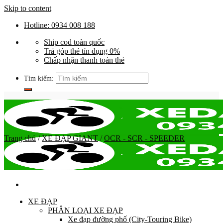
Skip to content
Hotline: 0934 008 188
Ship cod toàn quốc
Trả góp thẻ tín dụng 0%
Chấp nhận thanh toán thẻ
Tìm kiếm:
Trang chủ
/
XE ĐẠP GIANT
/
OCR - SCR - SPEEDER
XE ĐẠP
PHÂN LOẠI XE ĐẠP
Xe đạp đường phố (City-Touring Bike)