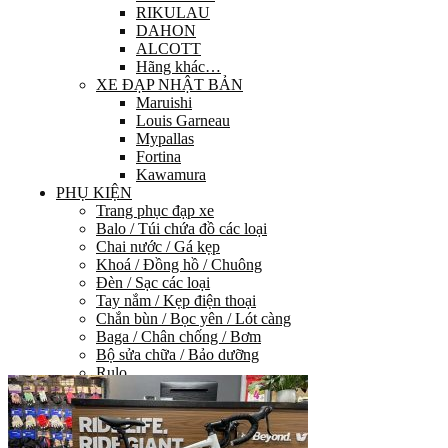
RIKULAU
DAHON
ALCOTT
Hãng khác…
XE ĐẠP NHẬT BẢN
Maruishi
Louis Garneau
Mypallas
Fortina
Kawamura
PHỤ KIỆN
Trang phục đạp xe
Balo / Túi chứa đồ các loại
Chai nước / Gá kẹp
Khoá / Đồng hồ / Chuông
Đèn / Sạc các loại
Tay nắm / Kẹp điện thoại
Chắn bùn / Bọc yên / Lót càng
Baga / Chân chống / Bơm
Bộ sửa chữa / Bảo dưỡng
Rulo
Phụ kiện khác
PHỤ TÙNG
HỆ THỐNG TRUYỀN LỰC
Group