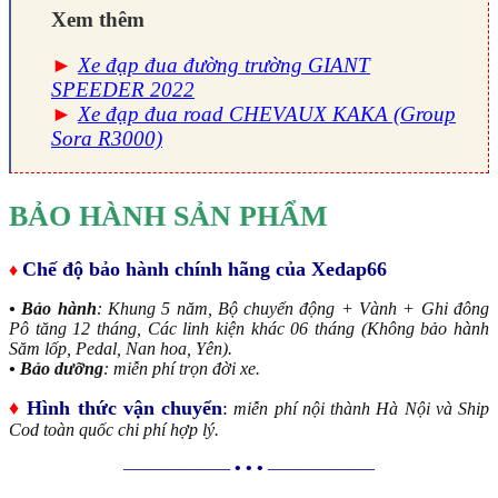
Xem thêm
►
Xe đạp đua đường trường GIANT
SPEEDER 2022
►
Xe đạp đua road CHEVAUX KAKA (Group
Sora R3000)
BẢO HÀNH SẢN PHẨM
Chế độ bảo hành chính hãng của Xedap66
♦
• Bảo hành
: Khung 5 năm, Bộ chuyển động + Vành + Ghi đông
Pô tăng 12 tháng, Các linh kiện khác 06 tháng (Không bảo hành
Săm lốp, Pedal, Nan hoa, Yên).
• Bảo dưỡng
: miễn phí trọn đời xe.
♦
Hình thức vận chuyển
:
miễn phí nội thành Hà Nội và Ship
Cod toàn quốc chi phí hợp lý.
——————
• • •
——————