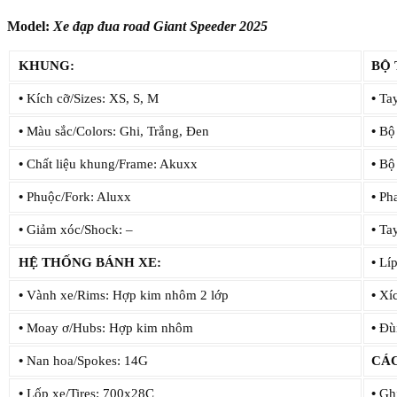
Model:
Xe đạp đua road Giant Speeder 2025
KHUNG:
BỘ
•
Kích cỡ/Sizes: XS, S, M
•
Tay
•
Màu sắc/Colors: Ghi, Trắng, Đen
•
Bộ 
•
Chất liệu khung/Frame: Akuxx
•
Bộ 
•
Phuộc/Fork: Aluxx
•
Pha
•
Giảm xóc/Shock: –
•
Tay
HỆ THỐNG BÁNH XE:
•
Líp
•
Vành xe/Rims: Hợp kim nhôm 2 lớp
•
Xíc
•
Moay ơ/Hubs: Hợp kim nhôm
•
Đùi
•
Nan hoa/Spokes: 14G
CÁ
•
Lốp xe/Tires: 700x28C
•
Ghi