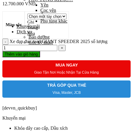
12.700.000
VNĐ
Yên
Cọc yên
Ổ bi
Phụ tùng khác
Ghi
Màu sắc
Khuyến mãi
Trắng
Dịch vụ
Xóa
Bảo dưỡng
Xe đạp đua road GIANT SPEEDER 2025 số lượng
Góc kỹ thuật
Tin tức
Liên hệ
Thêm vào giỏ hàng
MUA NGAY
Giao Tận Nơi Hoặc Nhận Tại Cửa Hàng
Giỏ hàng
TRẢ GÓP QUA THẺ
Chưa có sản phẩm trong giỏ hàng.
Visa, Master, JCB
[devvn_quickbuy]
Khuyến mại
Khóa dây cao cấp, Dầu xích