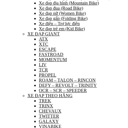
Xe đạp địa hình (Mountain Bike)
Xe đạp đua (Road Bike)
Xe đạp nữ (Women Bike)
Xe đạp gấp (Folding Bike)
Xe điện – Trợ lực điện
Xe đạp trẻ em (Kid Bike)
XE ĐẠP GIANT
ATX
XTC
ESCAPE
FASTROAD
MOMENTUM
LIV
TCR
PROPEL
ROAM – TALON – RINCON
DEFY – REVOLT – TRINITY
OCR – SCR – SPEEDER
XE ĐẠP THEO HÃNG
TREK
TRINX
CHEVAUX
TWITTER
GALAXY
VINABIKE