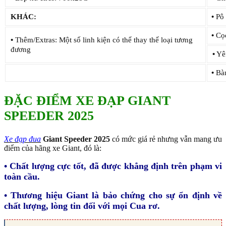
KHÁC:
•
Pô 
•
Cọc
•
Thêm/Extras: Một số linh kiện có thể thay thế loại tương
đương
•
Yên
•
Bà
ĐẶC ĐIỂM XE ĐẠP GIANT
SPEEDER 2025
Xe đạp đua
Giant Speeder 2025
có mức giá rẻ nhưng vẫn mang ưu
điểm của hãng xe Giant, đó là:
• Chất lượng cực tốt, đã được khẳng định trên phạm vi
toàn cầu.
• Thương hiệu Giant là bảo chứng cho sự ổn định về
chất lượng, lòng tin đối với mọi Cua rơ.