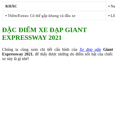
KHÁC
•
Na
•
Thêm/Extras: Có thể gấp khung và đầu xe
•
Lốp
ĐẶC ĐIỂM XE ĐẠP GIANT
EXPRESSWAY 2021
Chúng ta cùng xem chi tiết cấu hình của
Xe đạp gấp
Giant
Expressway 2021
, để thấy được những ưu điểm nổi bật của chiếc
xe này là gì nhé!