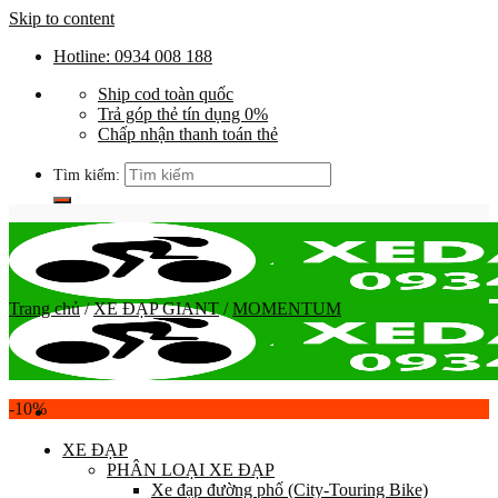
Skip to content
Hotline: 0934 008 188
Ship cod toàn quốc
Trả góp thẻ tín dụng 0%
Chấp nhận thanh toán thẻ
Tìm kiếm:
Trang chủ
/
XE ĐẠP GIANT
/
MOMENTUM
-10%
XE ĐẠP
PHÂN LOẠI XE ĐẠP
Xe đạp đường phố (City-Touring Bike)