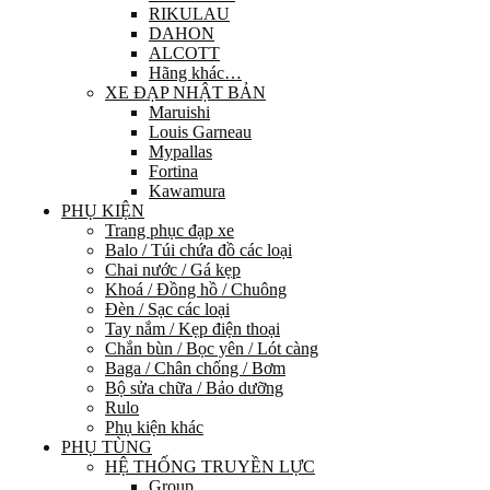
RIKULAU
DAHON
ALCOTT
Hãng khác…
XE ĐẠP NHẬT BẢN
Maruishi
Louis Garneau
Mypallas
Fortina
Kawamura
PHỤ KIỆN
Trang phục đạp xe
Balo / Túi chứa đồ các loại
Chai nước / Gá kẹp
Khoá / Đồng hồ / Chuông
Đèn / Sạc các loại
Tay nắm / Kẹp điện thoại
Chắn bùn / Bọc yên / Lót càng
Baga / Chân chống / Bơm
Bộ sửa chữa / Bảo dưỡng
Rulo
Phụ kiện khác
PHỤ TÙNG
HỆ THỐNG TRUYỀN LỰC
Group