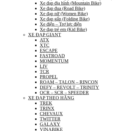
Xe đạp địa hình (Mountain Bike)
Xe đạp đua (Road Bike)
Xe đạp nữ (Women Bike)
Xe đạp gấp (Folding Bike)
Xe điện – Trợ lực điện
Xe đạp trẻ em (Kid Bike)
XE ĐẠP GIANT
ATX
XTC
ESCAPE
FASTROAD
MOMENTUM
LIV
TCR
PROPEL
ROAM – TALON – RINCON
DEFY – REVOLT – TRINITY
OCR – SCR – SPEEDER
XE ĐẠP THEO HÃNG
TREK
TRINX
CHEVAUX
TWITTER
GALAXY
VINABIKE