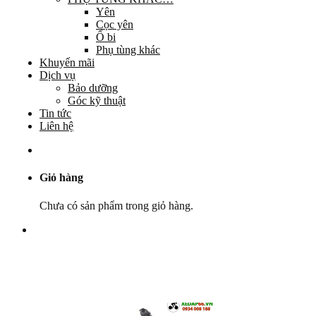
Yên
Cọc yên
Ổ bi
Phụ tùng khác
Khuyến mãi
Dịch vụ
Bảo dưỡng
Góc kỹ thuật
Tin tức
Liên hệ
Giỏ hàng
Chưa có sản phẩm trong giỏ hàng.