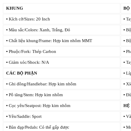
KHUNG
BỘ
•
Kích cỡ/Sizes: 20 Inch
•
Tay
•
Màu sắc/Colors: Xanh, Trắng, Đỏ
•
Bộ 
•
Chất liệu khung/Frame: Hợp kim nhôm MMT
•
Bộ 
•
Phuộc/Fork: Thép Carbon
•
Ph
•
Giảm xóc/Shock: N/A
•
Tay
CÁC BỘ PHẬN
•
Líp
•
Ghi đông/Handlebar: Hợp kim nhôm
•
Xí
•
Pô tăng/Stem: Hợp kim nhôm
•
Đùi
•
Cọc yên/Seatpost: Hợp kim nhôm
HỆ
•
Yên/Saddle: Sport
•
Và
•
Bàn đạp/Pedals: Có thể gấp được
•
Mo