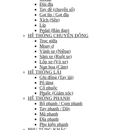
Đùi đĩa
Tay đề (chuyển số)
Gạt líp / Gạt đĩa
Xích (Sên)
Líp
Pedal (Bàn đạp)
HỆ THỐNG CHUYỂN ĐỘNG
Trục giữa
Moay ơ
Vành xe (Niềng)
Săm xe (Ruột xe)
Lốp xe (Vỏ xe)
Nan hoa (Căm)
HỆ THỐNG LÁI
Ghi đông (Tay lái)
Pô tăng
Cổ phuộc
Phuộc (Giảm xóc)
HỆ THỐNG PHANH
Bộ phanh / Cụm phanh
Tay phanh / Dây
Má phanh
Đĩa phanh
Phụ kiện phanh
PHỤ TÙNG KHÁC…