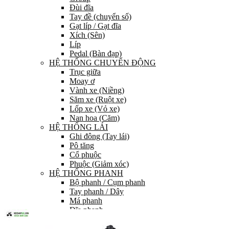
Đùi đĩa
Tay đề (chuyển số)
Gạt líp / Gạt đĩa
Xích (Sên)
Líp
Pedal (Bàn đạp)
HỆ THỐNG CHUYỂN ĐỘNG
Trục giữa
Moay ơ
Vành xe (Niềng)
Săm xe (Ruột xe)
Lốp xe (Vỏ xe)
Nan hoa (Căm)
HỆ THỐNG LÁI
Ghi đông (Tay lái)
Pô tăng
Cổ phuộc
Phuộc (Giảm xóc)
HỆ THỐNG PHANH
Bộ phanh / Cụm phanh
Tay phanh / Dây
Má phanh
Đĩa phanh
Phụ kiện phanh
PHỤ TÙNG KHÁC…