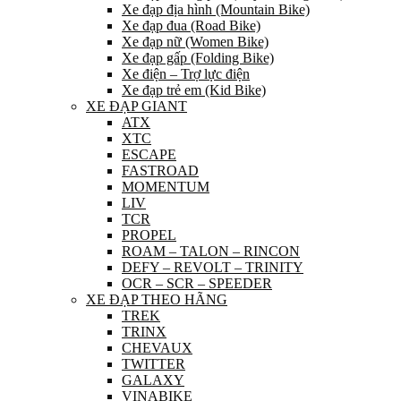
Xe đạp địa hình (Mountain Bike)
Xe đạp đua (Road Bike)
Xe đạp nữ (Women Bike)
Xe đạp gấp (Folding Bike)
Xe điện – Trợ lực điện
Xe đạp trẻ em (Kid Bike)
XE ĐẠP GIANT
ATX
XTC
ESCAPE
FASTROAD
MOMENTUM
LIV
TCR
PROPEL
ROAM – TALON – RINCON
DEFY – REVOLT – TRINITY
OCR – SCR – SPEEDER
XE ĐẠP THEO HÃNG
TREK
TRINX
CHEVAUX
TWITTER
GALAXY
VINABIKE