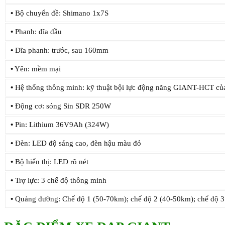
•
Bộ chuyển đề: Shimano 1x7S
•
Phanh: đĩa dầu
•
Đĩa phanh: trước, sau 160mm
•
Yên: mềm mại
•
Hệ thống thông minh: kỹ thuật bội lực động năng GIANT-HCT củ
•
Động cơ: sóng Sin SDR 250W
•
Pin: Lithium 36V9Ah (324W)
•
Đèn: LED độ sáng cao, đèn hậu màu đỏ
•
Bộ hiển thị: LED rõ nét
•
Trợ lực: 3 chế độ thông minh
•
Quảng đường: Chế độ 1 (50-70km); chế độ 2 (40-50km); chế độ 