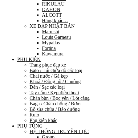
RIKULAU
DAHON
ALCOTT
Hãng khác…
XE ĐẠP NHẬT BẢN
Maruishi
Louis Garneau
Mypallas
Fortina
Kawamura
PHỤ KIỆN
Trang phục đạp xe
Balo / Túi chứa đồ các loại
Chai nước / Gá kẹp
Khoá / Đồng hồ / Chuông
Đèn / Sạc các loại
Tay nắm / Kẹp điện thoại
Chắn bùn / Bọc yên / Lót càng
Baga / Chân chống / Bơm
Bộ sửa chữa / Bảo dưỡng
Rulo
Phụ kiện khác
PHỤ TÙNG
HỆ THỐNG TRUYỀN LỰC
Group