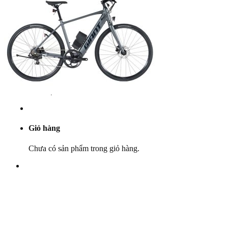
Yên
Cọc yên
Ổ bi
Phụ tùng khác
Khuyến mãi
Dịch vụ
Bảo dưỡng
Góc kỹ thuật
Tin tức
Liên hệ
Giỏ hàng
Chưa có sản phẩm trong giỏ hàng.