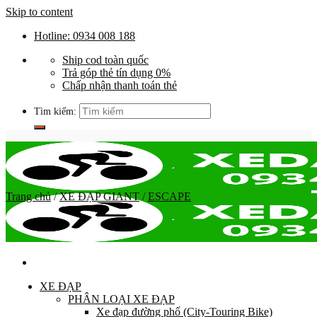
Skip to content
Hotline: 0934 008 188
Ship cod toàn quốc
Trả góp thẻ tín dụng 0%
Chấp nhận thanh toán thẻ
Tìm kiếm:
Trang chủ
/
XE ĐẠP GIANT
/
ESCAPE
XE ĐẠP
PHÂN LOẠI XE ĐẠP
Xe đạp đường phố (City-Touring Bike)