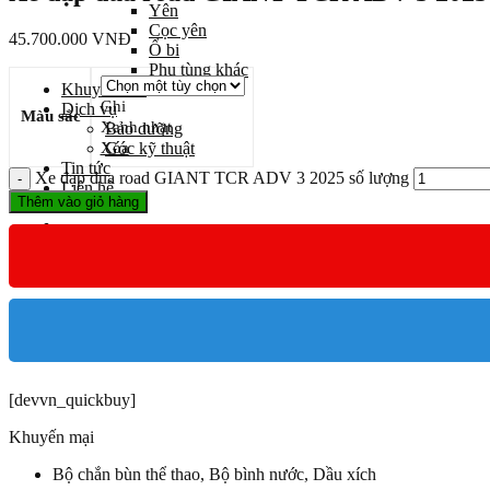
Yên
Cọc yên
45.700.000
VNĐ
Ổ bi
Phụ tùng khác
Khuyến mãi
Ghi
Dịch vụ
Màu sắc
Xanh nhạt
Bảo dưỡng
Xóa
Góc kỹ thuật
Tin tức
Xe đạp đua road GIANT TCR ADV 3 2025 số lượng
Liên hệ
Thêm vào giỏ hàng
Giỏ hàng
Chưa có sản phẩm trong giỏ hàng.
[devvn_quickbuy]
Khuyến mại
Bộ chắn bùn thể thao, Bộ bình nước, Dầu xích