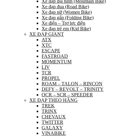
Xe đạp địa hình (Mountain Bike)
Xe đạp đua (Road Bike)
Xe đạp nữ (Women Bike)
Xe đạp gấp (Folding Bike)
Xe điện – Trợ lực điện
Xe đạp trẻ em (Kid Bike)
XE ĐẠP GIANT
ATX
XTC
ESCAPE
FASTROAD
MOMENTUM
LIV
TCR
PROPEL
ROAM – TALON – RINCON
DEFY – REVOLT – TRINITY
OCR – SCR – SPEEDER
XE ĐẠP THEO HÃNG
TREK
TRINX
CHEVAUX
TWITTER
GALAXY
VINABIKE