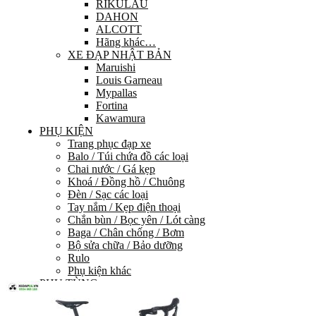
RIKULAU
DAHON
ALCOTT
Hãng khác…
XE ĐẠP NHẬT BẢN
Maruishi
Louis Garneau
Mypallas
Fortina
Kawamura
PHỤ KIỆN
Trang phục đạp xe
Balo / Túi chứa đồ các loại
Chai nước / Gá kẹp
Khoá / Đồng hồ / Chuông
Đèn / Sạc các loại
Tay nắm / Kẹp điện thoại
Chắn bùn / Bọc yên / Lót càng
Baga / Chân chống / Bơm
Bộ sửa chữa / Bảo dưỡng
Rulo
Phụ kiện khác
PHỤ TÙNG
HỆ THỐNG TRUYỀN LỰC
Group