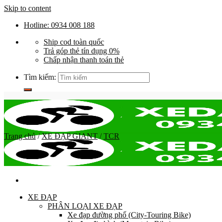
Skip to content
Hotline: 0934 008 188
Ship cod toàn quốc
Trả góp thẻ tín dụng 0%
Chấp nhận thanh toán thẻ
Tìm kiếm:
Trang chủ
/
XE ĐẠP GIANT
/
TCR
XE ĐẠP
PHÂN LOẠI XE ĐẠP
Xe đạp đường phố (City-Touring Bike)