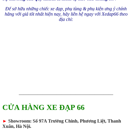
Để sở hữu những chiếc xe đạp, phụ tùng & phụ kiện ưng ý chính
hãng với giá tốt nhất hiện nay, hãy liên hệ ngay với Xedap66 theo
địa chỉ:
————————————————————
CỬA HÀNG XE ĐẠP 66
►
Showroom: Số 97A Trường Chinh, Phương Liệt, Thanh
Xuân, Hà Nội.