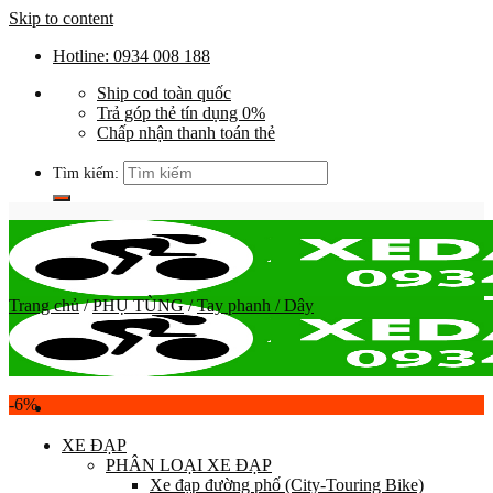
Skip to content
Hotline: 0934 008 188
Ship cod toàn quốc
Trả góp thẻ tín dụng 0%
Chấp nhận thanh toán thẻ
Tìm kiếm:
Trang chủ
/
PHỤ TÙNG
/
Tay phanh / Dây
-6%
XE ĐẠP
PHÂN LOẠI XE ĐẠP
Xe đạp đường phố (City-Touring Bike)