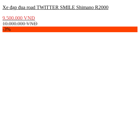
Xe đạp đua road TWITTER SMILE Shimano R2000
9.500.000
VNĐ
10.000.000
VNĐ
-3%