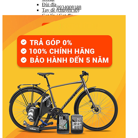
Đùi đĩa
0934008188
Tay đề (chuyển số)
Gạt líp / Gạt đĩa
Xích (Sên)
Líp
Pedal (Bàn đạp)
HỆ THỐNG CHUYỂN ĐỘNG
Trục giữa
Moay ơ
Vành xe (Niềng)
Săm xe (Ruột xe)
Lốp xe (Vỏ xe)
Nan hoa (Căm)
HỆ THỐNG LÁI
Ghi đông (Tay lái)
Pô tăng
Cổ phuộc
Phuộc (Giảm xóc)
HỆ THỐNG PHANH
Bộ phanh / Cụm phanh
Tay phanh / Dây
Má phanh
Đĩa phanh
Phụ kiện phanh
PHỤ TÙNG KHÁC…