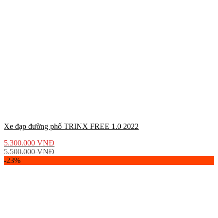
Xe đạp đường phố TRINX FREE 1.0 2022
5.300.000
VNĐ
5.500.000
VNĐ
-23%