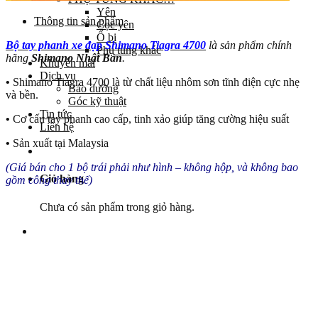
Yên
Thông tin sản phẩm
Cọc yên
Ổ bi
Bộ tay phanh xe đạp Shimano Tiagra 4700
là sản phẩm chính
Phụ tùng khác
hãng
Shimano Nhật Bản
.
Khuyến mãi
Dịch vụ
•
Shimano Tiagra 4700 là từ chất liệu nhôm sơn tĩnh điện cực nhẹ
Bảo dưỡng
và bền.
Góc kỹ thuật
Tin tức
•
Cơ cấu tay phanh cao cấp, tinh xảo giúp tăng cường hiệu suất
Liên hệ
•
Sản xuất tại Malaysia
(Giá bán cho 1 bộ trái phải như hình – không hộp, và không bao
Giỏ hàng
gồm công thay thế)
Chưa có sản phẩm trong giỏ hàng.