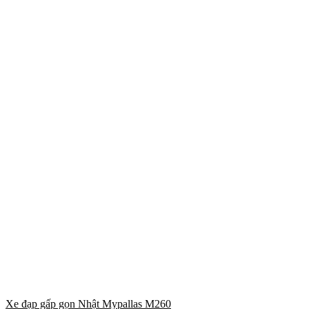
Xe đạp gấp gọn Nhật Mypallas M260