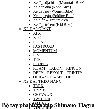
Xe đạp địa hình (Mountain Bike)
Xe đạp đua (Road Bike)
Xe đạp nữ (Women Bike)
Xe đạp gấp (Folding Bike)
Xe điện – Trợ lực điện
Xe đạp trẻ em (Kid Bike)
XE ĐẠP GIANT
ATX
XTC
ESCAPE
FASTROAD
MOMENTUM
LIV
TCR
PROPEL
ROAM – TALON – RINCON
DEFY – REVOLT – TRINITY
OCR – SCR – SPEEDER
XE ĐẠP THEO HÃNG
TREK
TRINX
CHEVAUX
TWITTER
GALAXY
Bộ tay phanh xe đạp Shimano Tiagra
VINABIKE