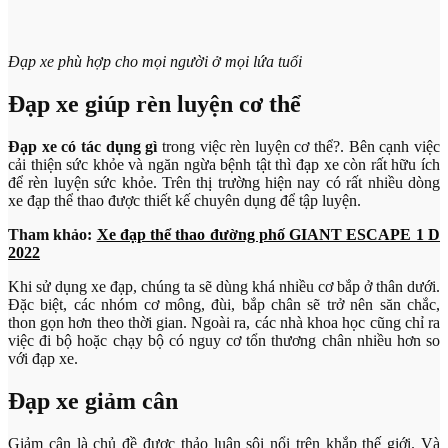
Đạp xe phù hợp cho mọi người ở mọi lứa tuổi
Đạp xe giúp rèn luyện cơ thể
Đạp xe có tác dụng gì
trong việc rèn luyện cơ thể?. Bên cạnh việc
cải thiện sức khỏe và ngăn ngừa bệnh tật thì đạp xe còn rất hữu ích
để rèn luyện sức khỏe. Trên thị trường hiện nay có rất nhiều dòng
xe đạp thể thao được thiết kế chuyên dụng để tập luyện.
Tham khảo:
Xe đạp thể thao đường phố GIANT ESCAPE 1 D
2022
Khi sử dụng xe đạp, chúng ta sẽ dùng khá nhiều cơ bắp ở thân dưới.
Đặc biệt, các nhóm cơ mông, đùi, bắp chân sẽ trở nên săn chắc,
thon gọn hơn theo thời gian. Ngoài ra, các nhà khoa học cũng chỉ ra
việc đi bộ hoặc chạy bộ có nguy cơ tổn thương chân nhiều hơn so
với đạp xe.
Đạp xe giảm cân
Giảm cân là chủ đề được thảo luận sôi nổi trên khắp thế giới. Và