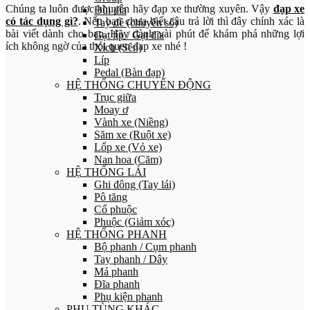
Chúng ta luôn được khuyên hãy đạp xe thường xuyên. Vậy
đạp xe
Đùi đĩa
có tác dụng gì?
. Nếu bạn chưa biết câu trả lời thì đây chính xác là
Tay đề (chuyển số)
bài viết dành cho bạn. Hãy dành vài phút để khám phá những lợi
Gạt líp / Gạt đĩa
ích không ngờ của thói quen đạp xe nhé !
Xích (Sên)
Líp
Pedal (Bàn đạp)
HỆ THỐNG CHUYỂN ĐỘNG
Trục giữa
Moay ơ
Vành xe (Niềng)
Săm xe (Ruột xe)
Lốp xe (Vỏ xe)
Nan hoa (Căm)
HỆ THỐNG LÁI
Ghi đông (Tay lái)
Pô tăng
Cổ phuộc
Phuộc (Giảm xóc)
HỆ THỐNG PHANH
Bộ phanh / Cụm phanh
Tay phanh / Dây
Má phanh
Đĩa phanh
Phụ kiện phanh
PHỤ TÙNG KHÁC…