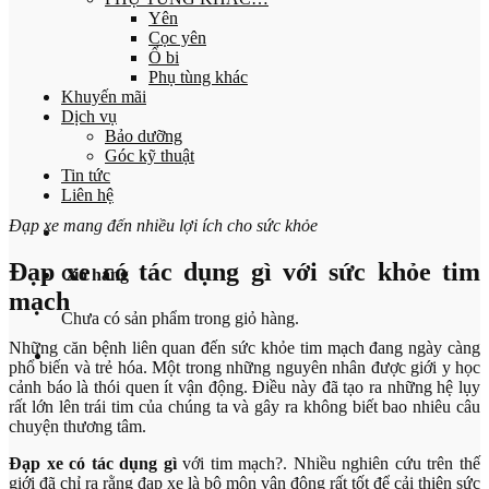
Yên
Cọc yên
Ổ bi
Phụ tùng khác
Khuyến mãi
Dịch vụ
Bảo dưỡng
Góc kỹ thuật
Tin tức
Liên hệ
Đạp xe mang đến nhiều lợi ích cho sức khỏe
Đạp xe có tác dụng gì với sức khỏe tim
Giỏ hàng
mạch
Chưa có sản phẩm trong giỏ hàng.
Những căn bệnh liên quan đến sức khỏe tim mạch đang ngày càng
phổ biến và trẻ hóa. Một trong những nguyên nhân được giới y học
cảnh báo là thói quen ít vận động. Điều này đã tạo ra những hệ lụy
rất lớn lên trái tim của chúng ta và gây ra không biết bao nhiêu câu
chuyện thương tâm.
Đạp xe có tác dụng gì
với tim mạch?. Nhiều nghiên cứu trên thế
giới đã chỉ ra rằng đạp xe là bộ môn vận động rất tốt để cải thiện sức