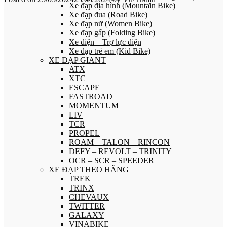
Xe đạp địa hình (Mountain Bike)
Xe đạp đua (Road Bike)
Xe đạp nữ (Women Bike)
Xe đạp gấp (Folding Bike)
Xe điện – Trợ lực điện
Xe đạp trẻ em (Kid Bike)
XE ĐẠP GIANT
ATX
XTC
ESCAPE
FASTROAD
MOMENTUM
LIV
TCR
PROPEL
ROAM – TALON – RINCON
DEFY – REVOLT – TRINITY
OCR – SCR – SPEEDER
XE ĐẠP THEO HÃNG
TREK
TRINX
CHEVAUX
TWITTER
GALAXY
VINABIKE