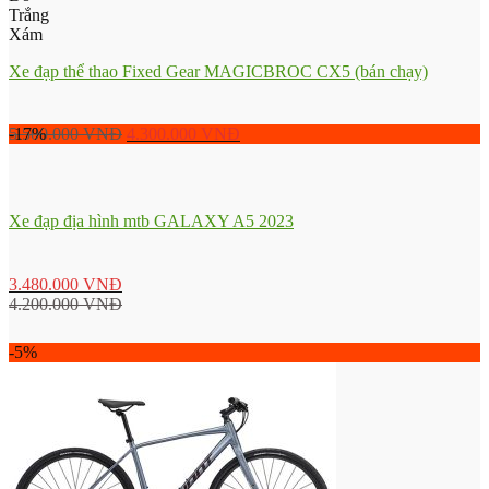
Trắng
Xám
Xe đạp thể thao Fixed Gear MAGICBROC CX5 (bán chạy)
5.500.000
-17%
VNĐ
4.300.000
VNĐ
Xe đạp địa hình mtb GALAXY A5 2023
3.480.000
VNĐ
4.200.000
VNĐ
-5%