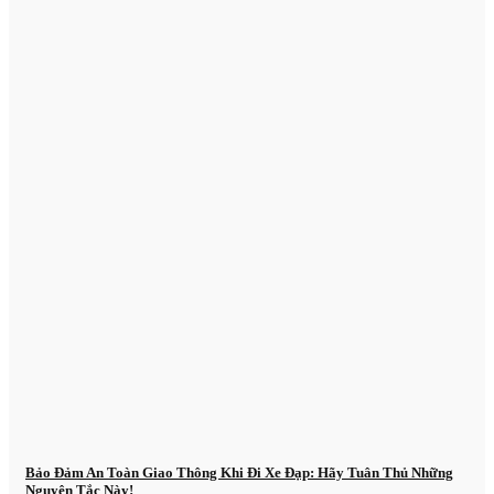
Bảo Đảm An Toàn Giao Thông Khi Đi Xe Đạp: Hãy Tuân Thủ Những
Nguyên Tắc Này!