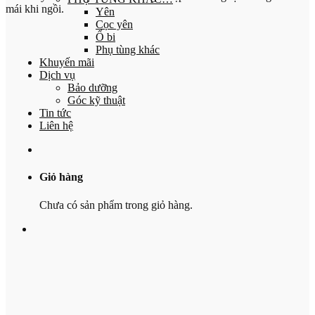
mái khi ngồi.
Yên
Cọc yên
Ổ bi
Phụ tùng khác
Khuyến mãi
Dịch vụ
Bảo dưỡng
Góc kỹ thuật
Tin tức
Liên hệ
Giỏ hàng
Chưa có sản phẩm trong giỏ hàng.