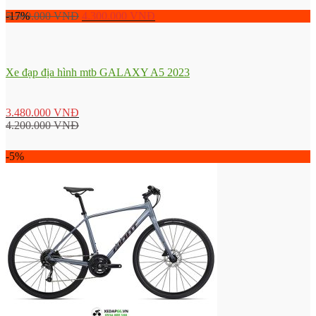
5.500.000
-17%
VNĐ
4.300.000
VNĐ
Xe đạp địa hình mtb GALAXY A5 2023
3.480.000
VNĐ
4.200.000
VNĐ
-5%