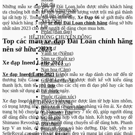
Đùi đĩa
Những mẫu xe đạp đến từ Đài Loan luôn được nhiều khách hàng
Tay đề (chuyển số)
ưa chuộng bởi thiết kế thời trang, chất lượng vượt trội mà giá thành
Gạt líp / Gạt đĩa
lại rất hợp lý. Trong bài viết dưới đây,
Xe Đạp 66
sẽ giới thiệu đến
Xích (Sên)
quý khách hàng 3 mẫu
xe đạp Đài Loan chính hãng
đáng sở hữu
Líp
nhất năm 2023 cho mọi người dễ dàng chọn mua hơn.
Pedal (Bàn đạp)
HỆ THỐNG CHUYỂN ĐỘNG
Top các mẫu xe đạp Đài Loan chính hãng
Trục giữa
Moay ơ
nên sở hữu 2023
Vành xe (Niềng)
Săm xe (Ruột xe)
Xe đạp Ineed Latte 2023
Lốp xe (Vỏ xe)
Nan hoa (Căm)
Xe đạp Ineed Latte 2023
là một mẫu xe đạp dành cho nữ đến từ
HỆ THỐNG LÁI
thương hiệu Giant – Đài Loan. Xe được thiết kế với kiểu dáng
Ghi đông (Tay lái)
thanh lịch, tinh tế, phù hợp cho các chị em đi dạo phố hay các bạn
Pô tăng
học sinh sử dụng đi học hằng ngày.
Cổ phuộc
Phuộc (Giảm xóc)
Xe đạp Ineed Latte 2023 có khung xe được làm từ hợp kim nhôm,
HỆ THỐNG PHANH
có trọng lượng nhẹ, giúp xe di chuyển nhẹ nhàng và êm ái. Xe được
Bộ phanh / Cụm phanh
trang bị bộ chuyển đề Shimano Tourney 7 tốc độ, giúp người dùng
Tay phanh / Dây
dễ dàng điều chỉnh tốc độ phù hợp với địa hình. Kết hợp với tay đề
Má phanh
Shimano Revoshift, giúp người dùng chuyển số dễ dàng hơn. Phanh
Đĩa phanh
kẹp V an toàn, dễ dàng sử dụng và bảo dưỡng. Đặc biệt, yên xe
Phụ kiện phanh
SelleRoyal cao cấp cho tư thế ngồi đẹp và mang lại cảm giác thoải
PHỤ TÙNG KHÁC…