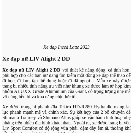
Xe đạp Ineed Latte 2023
Xe đạp nữ LIV Alight 2 DD
Xe đạp nữ LIV Alight 2 DD
với thiết kế năng động, cá tính hơn,
phù hợp cho các bạn nữ đang tìm kiếm một dòng xe đạp thể thao để
đi học, đi làm, tập thể dụng hoặc đi dã ngoại… Mẫu xe này được
trang bị nhiều tính năng ưu việt như khung xe được làm từ hợp kim
nhôm ALUXX-Grade Aluminium của Giant, có trọng lượng nhẹ mà
vô cùng bền bỉ và khả năng chịu lực tốt.
Xe được trang bị phanh đĩa Tektro HD-R280 Hydraulic mang lại
lực phanh mạnh mẽ và chính xác. Sự kết hợp của 2 bộ chuyển đề
Shimano Tourney và Shimano Altus giúp xe vận hành linh hoạt nhẹ
nhàng trên nhiều địa hình khác nhau. Ngoài ra, xe được trang bị yên
Liv Sport Comfort có độ rộng vừa phải, đệm dày êm ái, thoáng khí