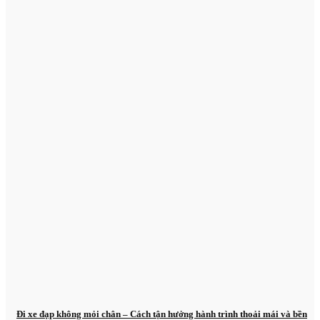
Đi xe đạp không mỏi chân – Cách tận hưởng hành trình thoải mái và bền