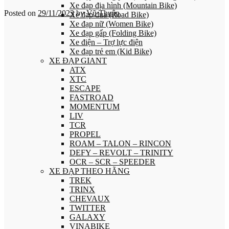
Xe đạp địa hình (Mountain Bike)
Posted on
29/11/2023
by
Vũ Thuận
Xe đạp đua (Road Bike)
Xe đạp nữ (Women Bike)
Xe đạp gấp (Folding Bike)
Xe điện – Trợ lực điện
Xe đạp trẻ em (Kid Bike)
XE ĐẠP GIANT
ATX
XTC
ESCAPE
FASTROAD
MOMENTUM
LIV
TCR
PROPEL
ROAM – TALON – RINCON
DEFY – REVOLT – TRINITY
OCR – SCR – SPEEDER
XE ĐẠP THEO HÃNG
TREK
TRINX
CHEVAUX
TWITTER
GALAXY
VINABIKE