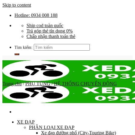
Skip to content
Hotline: 0934 008 188
Ship cod toàn quốc
Trả góp thẻ tín dụng 0%
Chấp nhận thanh toán thẻ
Tìm kiếm:
Trang chủ
/
PHỤ TÙNG
/
HỆ THỐNG CHUYỂN ĐỘNG
XE ĐẠP
PHÂN LOẠI XE ĐẠP
Xe đạp đường phố (City-Touring Bike)