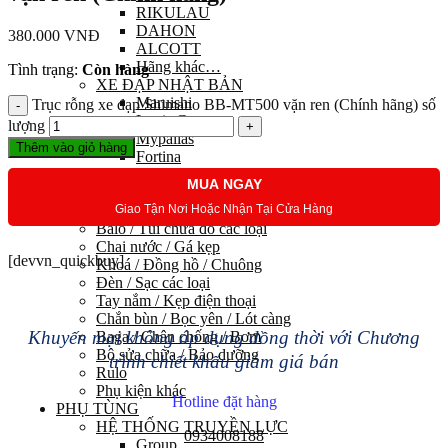
RIKULAU
DAHON
380.000
VNĐ
ALCOTT
Hãng khác…
Tình trạng:
Còn hàng
XE ĐẠP NHẬT BẢN
Maruishi
Trục rỗng xe đạp Shimano BB-MT500 vặn ren (Chính hãng) số
Louis Garneau
lượng
Mypallas
Thêm vào giỏ hàng
Fortina
Kawamura
MUA NGAY
PHỤ KIỆN
Giao Tận Nơi Hoặc Nhận Tại Cửa Hàng
Trang phục đạp xe
Balo / Túi chứa đồ các loại
Chai nước / Gá kẹp
[devvn_quickbuy]
Khoá / Đồng hồ / Chuông
Đèn / Sạc các loại
Tay nắm / Kẹp điện thoại
Chắn bùn / Bọc yên / Lót càng
Khuyến mại không áp dụng đồng thời với Chương
Baga / Chân chống / Bơm
Bộ sửa chữa / Bảo dưỡng
trình chiết khấu giảm giá bán
Rulo
Phụ kiện khác
Hotline đặt hàng
PHỤ TÙNG
HỆ THỐNG TRUYỀN LỰC
0934008188
Group