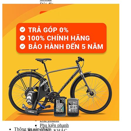
Đùi đĩa
Tay đề (chuyển số)
Gạt líp / Gạt đĩa
Xích (Sên)
Líp
Pedal (Bàn đạp)
HỆ THỐNG CHUYỂN ĐỘNG
Trục giữa
Moay ơ
Vành xe (Niềng)
Săm xe (Ruột xe)
Lốp xe (Vỏ xe)
Nan hoa (Căm)
HỆ THỐNG LÁI
Ghi đông (Tay lái)
Pô tăng
Cổ phuộc
Phuộc (Giảm xóc)
HỆ THỐNG PHANH
Bộ phanh / Cụm phanh
Tay phanh / Dây
Má phanh
Đĩa phanh
Phụ kiện phanh
Thông tin sản phẩm
PHỤ TÙNG KHÁC…