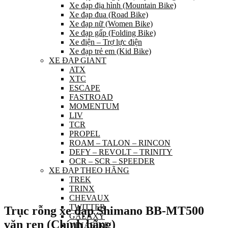
Xe đạp địa hình (Mountain Bike)
Xe đạp đua (Road Bike)
Xe đạp nữ (Women Bike)
Xe đạp gấp (Folding Bike)
Xe điện – Trợ lực điện
Xe đạp trẻ em (Kid Bike)
XE ĐẠP GIANT
ATX
XTC
ESCAPE
FASTROAD
MOMENTUM
LIV
TCR
PROPEL
ROAM – TALON – RINCON
DEFY – REVOLT – TRINITY
OCR – SCR – SPEEDER
XE ĐẠP THEO HÃNG
TREK
TRINX
CHEVAUX
TWITTER
Trục rỗng xe đạp Shimano BB-MT500
GALAXY
vặn ren (Chính hãng)
VINABIKE