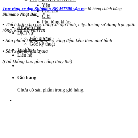
Yên
Trục rỗng xe đạp Shimano BB-MT500 vặn re
n là hàng chính hãng
Cọc yên
Shimano Nhật Bản
.
Ổ bi
Phụ tùng khác
•
Thích hợp cho các dòng xe địa hình, city- toring sử dụng trục giữa
Khuyến mãi
rỗng, kiểu BB vặn ren
Dịch vụ
Bảo dưỡng
•
Sản phẩm không hộp, có vòng đệm kèm theo như hình
Góc kỹ thuật
Tin tức
•
Sản xuất tại Malaysia
Liên hệ
(Giá không bao gồm công thay thế)
Giỏ hàng
Chưa có sản phẩm trong giỏ hàng.