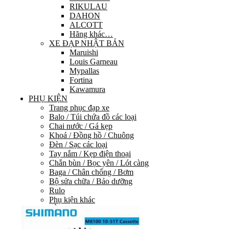
RIKULAU
DAHON
ALCOTT
Hãng khác…
XE ĐẠP NHẬT BẢN
Maruishi
Louis Garneau
Mypallas
Fortina
Kawamura
PHỤ KIỆN
Trang phục đạp xe
Balo / Túi chứa đồ các loại
Chai nước / Gá kẹp
Khoá / Đồng hồ / Chuông
Đèn / Sạc các loại
Tay nắm / Kẹp điện thoại
Chắn bùn / Bọc yên / Lót càng
Baga / Chân chống / Bơm
Bộ sửa chữa / Bảo dưỡng
Rulo
Phụ kiện khác
PHỤ TÙNG
HỆ THỐNG TRUYỀN LỰC
Group