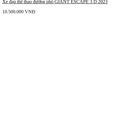
Xe đạp thể thao đường phố GIANT ESCAPE 3 D 2023
10.500.000
VNĐ