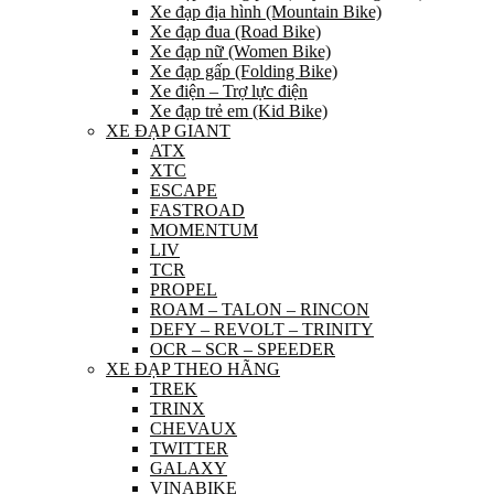
Xe đạp địa hình (Mountain Bike)
Xe đạp đua (Road Bike)
Xe đạp nữ (Women Bike)
Xe đạp gấp (Folding Bike)
Xe điện – Trợ lực điện
Xe đạp trẻ em (Kid Bike)
XE ĐẠP GIANT
ATX
XTC
ESCAPE
FASTROAD
MOMENTUM
LIV
TCR
PROPEL
ROAM – TALON – RINCON
DEFY – REVOLT – TRINITY
OCR – SCR – SPEEDER
XE ĐẠP THEO HÃNG
TREK
TRINX
CHEVAUX
TWITTER
GALAXY
VINABIKE