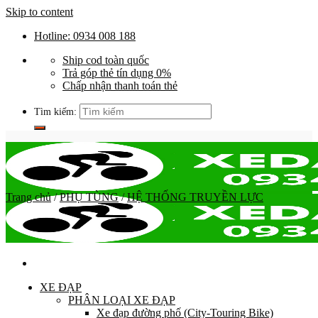
Skip to content
Hotline: 0934 008 188
Ship cod toàn quốc
Trả góp thẻ tín dụng 0%
Chấp nhận thanh toán thẻ
Tìm kiếm:
Trang chủ
/
PHỤ TÙNG
/
HỆ THỐNG TRUYỀN LỰC
XE ĐẠP
PHÂN LOẠI XE ĐẠP
Xe đạp đường phố (City-Touring Bike)