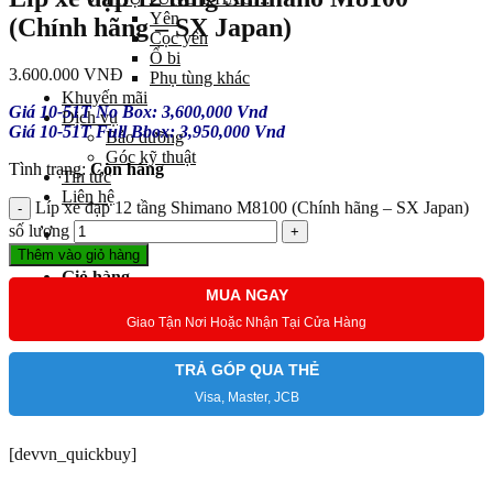
Yên
(Chính hãng – SX Japan)
Cọc yên
Ổ bi
3.600.000
VNĐ
Phụ tùng khác
Khuyến mãi
Giá 10-51T No Box: 3,600,000 Vnd
Dịch vụ
Giá 10-51T Full Bbox: 3,950,000 Vnd
Bảo dưỡng
Góc kỹ thuật
Tình trạng:
Còn hàng
Tin tức
Liên hệ
Líp xe đạp 12 tầng Shimano M8100 (Chính hãng – SX Japan)
số lượng
Thêm vào giỏ hàng
Giỏ hàng
MUA NGAY
Chưa có sản phẩm trong giỏ hàng.
Giao Tận Nơi Hoặc Nhận Tại Cửa Hàng
TRẢ GÓP QUA THẺ
Visa, Master, JCB
[devvn_quickbuy]