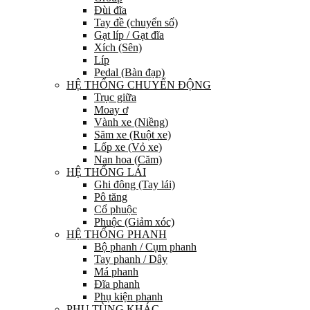
Đùi đĩa
Tay đề (chuyển số)
Gạt líp / Gạt đĩa
Xích (Sên)
Líp
Pedal (Bàn đạp)
HỆ THỐNG CHUYỂN ĐỘNG
Trục giữa
Moay ơ
Vành xe (Niềng)
Săm xe (Ruột xe)
Lốp xe (Vỏ xe)
Nan hoa (Căm)
HỆ THỐNG LÁI
Ghi đông (Tay lái)
Pô tăng
Cổ phuộc
Phuộc (Giảm xóc)
HỆ THỐNG PHANH
Bộ phanh / Cụm phanh
Tay phanh / Dây
Má phanh
Đĩa phanh
Phụ kiện phanh
PHỤ TÙNG KHÁC…