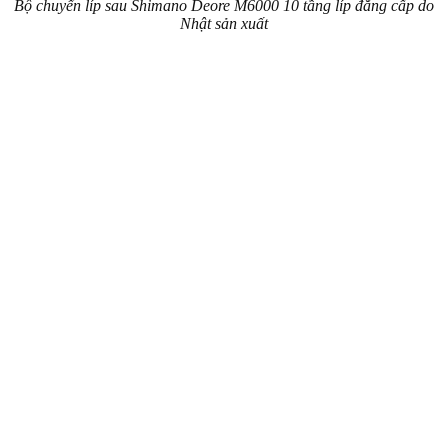
Bộ chuyển líp sau Shimano Deore M6000 10 tầng líp đẳng cấp do
Nhật sản xuất