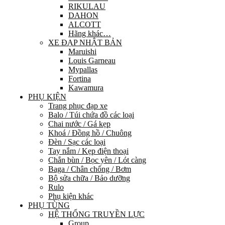
RIKULAU
DAHON
ALCOTT
Hãng khác…
XE ĐẠP NHẬT BẢN
Maruishi
Louis Garneau
Mypallas
Fortina
Kawamura
PHỤ KIỆN
Trang phục đạp xe
Balo / Túi chứa đồ các loại
Chai nước / Gá kẹp
Khoá / Đồng hồ / Chuông
Đèn / Sạc các loại
Tay nắm / Kẹp điện thoại
Chắn bùn / Bọc yên / Lót càng
Baga / Chân chống / Bơm
Bộ sửa chữa / Bảo dưỡng
Rulo
Phụ kiện khác
PHỤ TÙNG
HỆ THỐNG TRUYỀN LỰC
Group