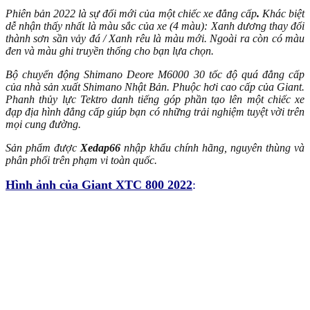
Phiên bản 2022 là sự đổi mới của một chiếc xe đẳng cấp
.
Khác biệt
dễ nhận thấy nhất là màu sắc của xe (4 màu): Xanh dương thay đổi
thành sơn sần vảy đá / Xanh rêu là màu mới. Ngoài ra còn có màu
đen và màu ghi truyền thống cho bạn lựa chọn.
Bộ chuyển động Shimano Deore M6000 30 tốc độ quá đẳng cấp
của nhà sản xuất Shimano Nhật Bản. Phuộc hơi cao cấp của Giant.
Phanh thủy lực Tektro danh tiếng góp phần tạo lên một chiếc xe
đạp địa hình đẳng cấp giúp bạn có những trải nghiệm tuyệt vời trên
mọi cung đường.
Sản phẩm được
Xedap66
nhập khẩu chính hãng, nguyên thùng và
phân phối trên phạm vi toàn quốc.
Hình ảnh của Giant XTC 800 2022
: