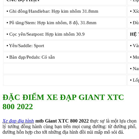
•
Ghi đông/Handlebar: Hợp kim nhôm 31.8mm
•
Xíc
•
Pô tăng/Stem: Hợp kim nhôm, 8 độ, 31.8mm
•
Đùi
•
Cọc yên/Seatpost: Hợp kim nhôm 30.9
HỆ
•
Yên/Saddle: Sport
•
Vàn
•
Bàn đạp/Pedals: Có sẵn
•
Moa
•
Nan
•
Lốp
ĐẶC ĐIỂM XE ĐẠP GIANT XTC
800 2022
Xe đạp địa hình
mtb Giant XTC 800 2022
thực sự là một lựa chọn
lý tưởng đồng hành cùng bạn trên mọi cung đường: từ đường phố,
đường hỗn hợp cho tới những địa hình đồi núi mấp mô sỏi đá.