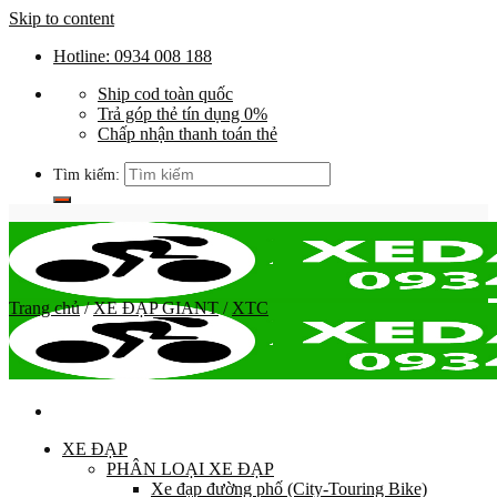
Skip to content
Hotline: 0934 008 188
Ship cod toàn quốc
Trả góp thẻ tín dụng 0%
Chấp nhận thanh toán thẻ
Tìm kiếm:
Trang chủ
/
XE ĐẠP GIANT
/
XTC
XE ĐẠP
PHÂN LOẠI XE ĐẠP
Xe đạp đường phố (City-Touring Bike)