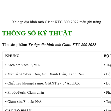
Xe đạp địa hình mtb Giant XTC 800 2022 màu ghi trắng
THÔNG SỐ KỸ THUẬT
Tên sản phẩm:
Xe đạp địa hình mtb Giant XTC 800 2022
KHUNG
BỘ
•
Kích cỡ/Sizes: S,M,L
•
Tay
•
Màu sắc/Colors: Đen, Ghi, Xanh Biển, Xanh Rêu
•
Bộ 
•
Chất liệu khung/Frame: GIANT 27.5″ ALUXX
•
Bộ 
•
Phuộc/Fork: Giảm chấn
•
Pha
•
Giảm xóc/Shock: N/A
•
Tay
CÁC BỘ PHẬN
•
Líp