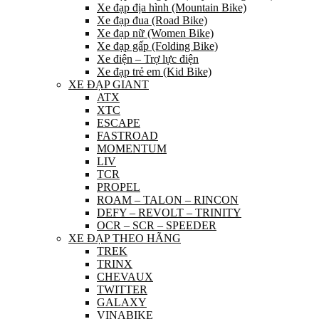
Xe đạp địa hình (Mountain Bike)
Xe đạp đua (Road Bike)
Xe đạp nữ (Women Bike)
Xe đạp gấp (Folding Bike)
Xe điện – Trợ lực điện
Xe đạp trẻ em (Kid Bike)
XE ĐẠP GIANT
ATX
XTC
ESCAPE
FASTROAD
MOMENTUM
LIV
TCR
PROPEL
ROAM – TALON – RINCON
DEFY – REVOLT – TRINITY
OCR – SCR – SPEEDER
XE ĐẠP THEO HÃNG
TREK
TRINX
CHEVAUX
TWITTER
GALAXY
VINABIKE