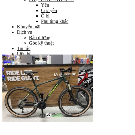
Yên
Cọc yên
Ổ bi
Phụ tùng khác
Khuyến mãi
Dịch vụ
Bảo dưỡng
Góc kỹ thuật
Tin tức
Liên hệ
Giỏ hàng
Chưa có sản phẩm trong giỏ hàng.