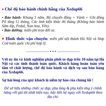
Chế độ bảo hành chính hãng của Xedap66
♦
• Bảo hành
: Khung 5 năm, Bộ chuyển động + Vành + Ghi đông
Pô tăng 12 tháng, Các linh kiện khác 06 tháng (Không bảo hành
Săm lốp, Pedal, Nan hoa, Yên).
• Bảo dưỡng
: miễn phí trọn đời xe.
♦
Hình thức vận chuyển
:
miễn phí nội thành Hà Nội và Ship
Cod toàn quốc chi phí hợp lý.
——————
• • •
——————
Với uy tín và kinh nghiệm phân phối xe đạp trên 10 năm tại Hà
Nội và các tỉnh thành toàn quốc. Khách hàng hoàn toàn yên
tâm về chất lượng, chế độ bảo hành và dịch vụ sau bán hàng
của Xedap66.
Sự hài lòng của quý khách là niềm tự hào của chúng tôi !
Để sở hữu những chiếc xe đạp, phụ tùng & phụ kiện ưng ý chính
hãng với giá tốt nhất hiện nay, hãy liên hệ ngay với Xedap66 theo
địa chỉ: