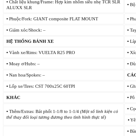
•
Chất liệu khung/Frame: Hợp kim nhôm siêu nhẹ TCR SLR
•
Bộ 
ALUXX SLR
•
Phuộc/Fork: GIANT composite FLAT MOUNT
•
Pha
•
Giảm xóc/Shock: –
•
Tay
HỆ THỐNG BÁNH XE
•
Líp
•
Vành xe/Rims: VUELTA R25 PRO
•
Xíc
•
Moay ơ/Hubs: –
•
Đùi
•
Nan hoa/Spokes: –
CÁ
•
Lốp xe/Tires: CST 700x25C 60TPI
•
Ghi
KHÁC
•
Pô 
•
Cọc
•
Thêm/Extras: Bát phốt 1-1/8 to 1-1/4
(Một số linh kiện có
thể thay đổi loại tương đương theo tình hình thực tế)
•
Yê
•
Bà