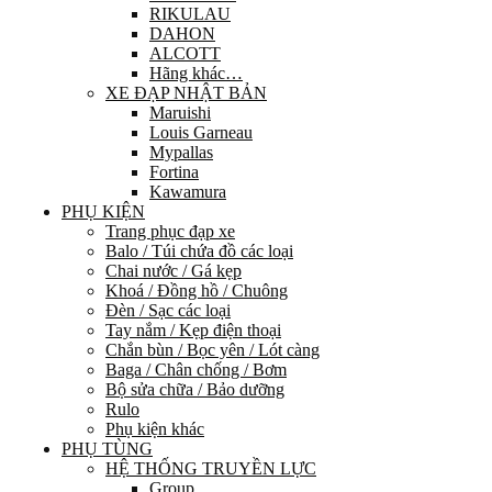
RIKULAU
DAHON
ALCOTT
Hãng khác…
XE ĐẠP NHẬT BẢN
Maruishi
Louis Garneau
Mypallas
Fortina
Kawamura
PHỤ KIỆN
Trang phục đạp xe
Balo / Túi chứa đồ các loại
Chai nước / Gá kẹp
Khoá / Đồng hồ / Chuông
Đèn / Sạc các loại
Tay nắm / Kẹp điện thoại
Chắn bùn / Bọc yên / Lót càng
Baga / Chân chống / Bơm
Bộ sửa chữa / Bảo dưỡng
Rulo
Phụ kiện khác
PHỤ TÙNG
HỆ THỐNG TRUYỀN LỰC
Group