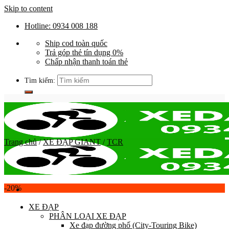
Skip to content
Hotline: 0934 008 188
Ship cod toàn quốc
Trả góp thẻ tín dụng 0%
Chấp nhận thanh toán thẻ
Tìm kiếm:
Trang chủ
/
XE ĐẠP GIANT
/
TCR
-20%
XE ĐẠP
PHÂN LOẠI XE ĐẠP
Xe đạp đường phố (City-Touring Bike)