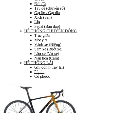
Đùi đĩa
Tay đề (chuyển số)
Gạt líp / Gạt đĩa
Xích (Sên)
Líp
Pedal (Bàn đạp)
HỆ THỐNG CHUYỂN ĐỘNG
Trục giữa
Moay ơ
Vành xe (Niềng)
Săm xe (Ruột xe)
Lốp xe (Vỏ xe)
Nan hoa (Căm)
HỆ THỐNG LÁI
Ghi đông (Tay lái)
Pô tăng
Cổ phuộc
Phuộc (Giảm xóc)
HỆ THỐNG PHANH
Bộ phanh / Cụm phanh
Tay phanh / Dây
Má phanh
Đĩa phanh
Phụ kiện phanh
PHỤ TÙNG KHÁC…