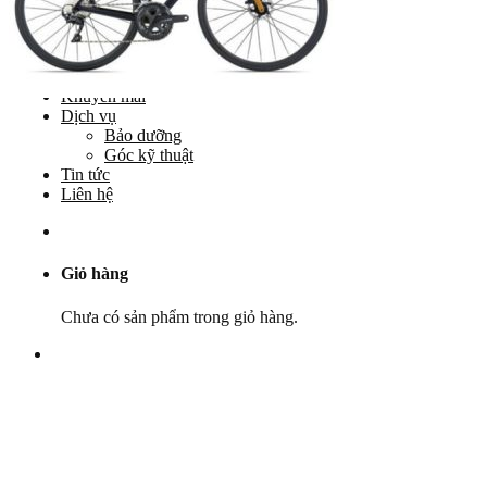
Yên
Cọc yên
Ổ bi
Phụ tùng khác
Khuyến mãi
Dịch vụ
Bảo dưỡng
Góc kỹ thuật
Tin tức
Liên hệ
Giỏ hàng
Chưa có sản phẩm trong giỏ hàng.