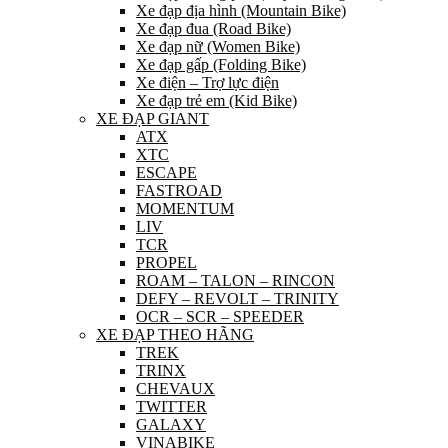
Xe đạp địa hình (Mountain Bike)
Xe đạp đua (Road Bike)
Xe đạp nữ (Women Bike)
Xe đạp gấp (Folding Bike)
Xe điện – Trợ lực điện
Xe đạp trẻ em (Kid Bike)
XE ĐẠP GIANT
ATX
XTC
ESCAPE
FASTROAD
MOMENTUM
LIV
TCR
PROPEL
ROAM – TALON – RINCON
DEFY – REVOLT – TRINITY
OCR – SCR – SPEEDER
XE ĐẠP THEO HÃNG
TREK
TRINX
CHEVAUX
TWITTER
GALAXY
VINABIKE