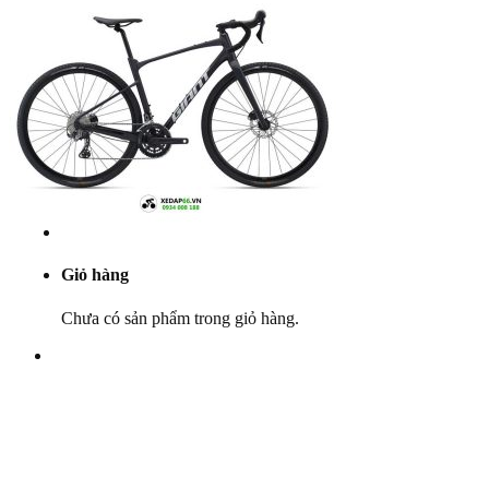
Yên
Cọc yên
Ổ bi
Phụ tùng khác
Khuyến mãi
Dịch vụ
Bảo dưỡng
Góc kỹ thuật
Tin tức
Liên hệ
Giỏ hàng
Chưa có sản phẩm trong giỏ hàng.