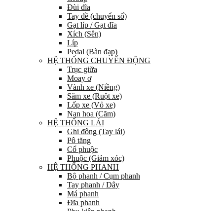
Đùi đĩa
Tay đề (chuyển số)
Gạt líp / Gạt đĩa
Xích (Sên)
Líp
Pedal (Bàn đạp)
HỆ THỐNG CHUYỂN ĐỘNG
Trục giữa
Moay ơ
Vành xe (Niềng)
Săm xe (Ruột xe)
Lốp xe (Vỏ xe)
Nan hoa (Căm)
HỆ THỐNG LÁI
Ghi đông (Tay lái)
Pô tăng
Cổ phuộc
Phuộc (Giảm xóc)
HỆ THỐNG PHANH
Bộ phanh / Cụm phanh
Tay phanh / Dây
Má phanh
Đĩa phanh
Phụ kiện phanh
PHỤ TÙNG KHÁC…