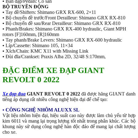
•
Bàn đạp/Pedals: Có sẵn
BỘ TRUYỀN ĐỘNG
•
Tay đề/Shifters: Shimano GRX RX-600, 2×11
•
Bộ chuyển đề trước/Front Derailleur: Shimano GRX RX-810
•
Bộ chuyển đề sau/Rear Derailleur: Shimano GRX RX-810
•
Phanh/Brakes: Shimano GRX RX-400 hydraulic, Giant MPH
rotors [F]160mm, [R]160mm
•
Tay phanh/Brake Levers: Shimano GRX RX-600 hydraulic
•
Líp/Cassette: Shimano 105, 11×34
•
Xích/Chain: KMC X11 with Missing Link
•
Đùi đĩa/Crankset: Praxis Alba 2D, 32/48 S:170mm,
ĐẶC ĐIỂM XE ĐẠP GIANT
REVOLT 0 2022
Xe đạp đua
GIANT REVOLT 0 2022
đã được hãng GIANT danh
tiếng áp dụng rất nhiều công nghệ hiện đại để chế tạo:
• CÔNG NGHỆ NHÔM ALUXX SL
Vật liệu nhôm hiện đại, hiệu suất cao này được làm chủ yếu từ hợp
kim 6011 và mang lại trọng lượng tốt nhất trong phân khúc. Các bộ
khung này sử dụng công nghệ hàn độc đáo để mang lại chất lượng
cho xe.