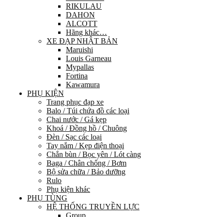
RIKULAU
DAHON
ALCOTT
Hãng khác…
XE ĐẠP NHẬT BẢN
Maruishi
Louis Garneau
Mypallas
Fortina
Kawamura
PHỤ KIỆN
Trang phục đạp xe
Balo / Túi chứa đồ các loại
Chai nước / Gá kẹp
Khoá / Đồng hồ / Chuông
Đèn / Sạc các loại
Tay nắm / Kẹp điện thoại
Chắn bùn / Bọc yên / Lót càng
Baga / Chân chống / Bơm
Bộ sửa chữa / Bảo dưỡng
Rulo
Phụ kiện khác
PHỤ TÙNG
HỆ THỐNG TRUYỀN LỰC
Group