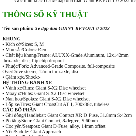
Góc nhìn khác của xe đạp đua road Giant REVOLT 0 2022 m
THÔNG SỐ KỸ THUẬT
Tên sản phẩm:
Xe đạp đua GIANT REVOLT 0 2022
KHUNG
•
Kích cỡ/Sizes: S, M
•
Màu sắc/Colors: Đen
•
Chất liệu khung/Frame: ALUXX-Grade Aluminum, 12x142mm
thru-axle, disc, flip chip dropout
•
Phuộc/Fork: Advanced-Grade Composite, full-composite
OverDrive steerer, 12mm thru-axle, disc
•
Giảm xóc/Shock:-
HỆ THỐNG BÁNH XE
•
Vành xe/Rims: Giant S-X2 Disc wheelset
•
Moay ơ/Hubs: Giant S-X2 Disc wheelset
•
Nan hoa/Spokes: Giant S-X2 Disc wheelset
•
Lốp xe/Tires: Giant CrossCut AT 1, 700x38c, tubeless
CÁC BỘ PHẬN
•
Ghi đông/Handlebar: Giant Contact XR D-Fuse, 31.8mm S:42cm
•
Pô tăng/Stem: Giant Contact, 8-degree, S:60mm
•
Cọc yên/Seatpost: Giant D-Fuse, alloy, 14mm offset
•
Yên/Saddle: Giant Approach