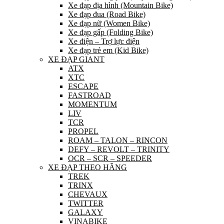
Xe đạp địa hình (Mountain Bike)
Xe đạp đua (Road Bike)
Xe đạp nữ (Women Bike)
Xe đạp gấp (Folding Bike)
Xe điện – Trợ lực điện
Xe đạp trẻ em (Kid Bike)
XE ĐẠP GIANT
ATX
XTC
ESCAPE
FASTROAD
MOMENTUM
LIV
TCR
PROPEL
ROAM – TALON – RINCON
DEFY – REVOLT – TRINITY
OCR – SCR – SPEEDER
XE ĐẠP THEO HÃNG
TREK
TRINX
CHEVAUX
TWITTER
GALAXY
VINABIKE