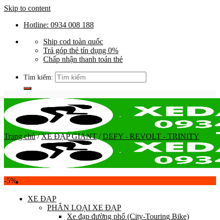
Skip to content
Hotline: 0934 008 188
Ship cod toàn quốc
Trả góp thẻ tín dụng 0%
Chấp nhận thanh toán thẻ
Tìm kiếm:
Trang chủ
/
XE ĐẠP GIANT
/
DEFY - REVOLT - TRINITY
-5%
XE ĐẠP
PHÂN LOẠI XE ĐẠP
Xe đạp đường phố (City-Touring Bike)