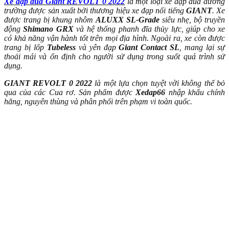
Xe đạp đua Giant REVOLT 0 2022
là một loại xe đạp đua đường
trường được sản xuất bởi thương hiệu xe đạp nổi tiếng
GIANT
. Xe
được trang bị khung nhôm
ALUXX SL-Grade
siêu nhẹ, bộ truyền
động
Shimano GRX
và hệ thống phanh đĩa thủy lực, giúp cho xe
có khả năng vận hành tốt trên mọi địa hình. Ngoài ra, xe còn được
trang bị lốp
Tubeless
và yên đạp
Giant Contact SL
, mang lại sự
thoải mái và ổn định cho người sử dụng trong suốt quá trình sử
dụng.
GIANT REVOLT 0 2022
là một lựa chọn tuyệt vời không thể bỏ
qua của các Cua rơ. Sản phẩm được
Xedap66
nhập khẩu chính
hãng, nguyên thùng và phân phối trên phạm vi toàn quốc.