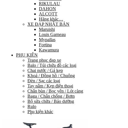
RIKULAU
DAHON
ALCOTT
Hãng khác…
XE ĐẠP NHẬT BẢN
Maruishi
Louis Garneau
Mypallas
Fortina
Kawamura
PHỤ KIỆN
Trang phục đạp xe
Balo / Túi chứa đồ các loại
Chai nước / Gá kẹp
Khoá / Đồng hồ / Chuông
Đèn / Sạc các loại
Tay nắm / Kẹp điện thoại
Chắn bùn / Bọc yên / Lót càng
Baga / Chân chống / Bơm
Bộ sửa chữa / Bảo dưỡng
Rulo
Phụ kiện khác
PHỤ TÙNG
HỆ THỐNG TRUYỀN LỰC
Group