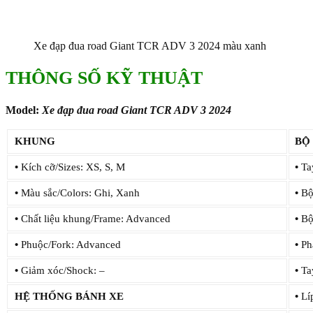
Xe đạp đua road Giant TCR ADV 3 2024 màu xanh
THÔNG SỐ KỸ THUẬT
Model:
Xe đạp đua road Giant TCR ADV 3 2024
KHUNG
BỘ
•
Kích cỡ/Sizes: XS, S, M
•
Tay
•
Màu sắc/Colors: Ghi, Xanh
•
Bộ 
•
Chất liệu khung/Frame: Advanced
•
Bộ 
•
Phuộc/Fork: Advanced
•
Ph
•
Giảm xóc/Shock: –
•
Ta
HỆ THỐNG BÁNH XE
•
Líp