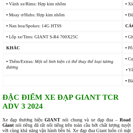
•
Vành xe/Rims: Hợp kim nhôm
•
Xí
•
Moay ơ/Hubs: Hợp kim nhôm
•
Đùi
•
Nan hoa/Spokes: 14G HTSS
CÁ
•
Lốp xe/Tires: GIANT S-R4 700X25C
•
Gh
KHÁC
•
Pô
•
Cọc
•
Thêm/Extras:
Một số linh kiện có thể thay thế loại tương
đương
•
Yê
•
Bà
ĐẶC ĐIỂM XE ĐẠP GIANT TCR
ADV 3 2024
Xe đạp thương hiệu
GIANT
nói chung và xe đạp đua –
Road
Giant
nói riêng đã rất nổi tiếng trên toàn cầu bởi chất lượng tuyệt
vời cùng khả năng vận hành bền bỉ. Xe đạp đua Giant luôn có mặt