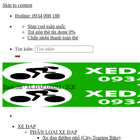
Skip to content
Hotline: 0934 008 188
Ship cod toàn quốc
Trả góp thẻ tín dụng 0%
Chấp nhận thanh toán thẻ
Tìm kiếm:
Trang chủ
/
XE ĐẠP GIANT
/
TCR
XE ĐẠP
PHÂN LOẠI XE ĐẠP
Xe đạp đường phố (City-Touring Bike)