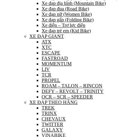
Xe đạp địa hình (Mountain Bike)
Xe đạp đua (Road Bike)
Xe đạp nữ (Women Bike)
Xe đạp gấp (Folding Bike)
Xe điện – Trợ lực điện
Xe đạp trẻ em (Kid Bike)
XE ĐẠP GIANT
ATX
XTC
ESCAPE
FASTROAD
MOMENTUM
LIV
TCR
PROPEL
ROAM – TALON – RINCON
DEFY – REVOLT – TRINITY
OCR – SCR – SPEEDER
XE ĐẠP THEO HÃNG
TREK
TRINX
CHEVAUX
TWITTER
GALAXY
VINABIKE