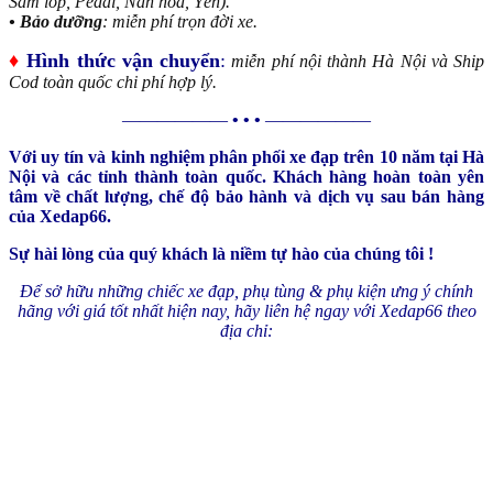
Săm lốp, Pedal, Nan hoa, Yên).
• Bảo dưỡng
: miễn phí trọn đời xe.
♦
Hình thức vận chuyển
:
miễn phí nội thành Hà Nội và Ship
Cod toàn quốc chi phí hợp lý.
——————
• • •
——————
Với uy tín và kinh nghiệm phân phối xe đạp trên 10 năm tại Hà
Nội và các tỉnh thành toàn quốc. Khách hàng hoàn toàn yên
tâm về chất lượng, chế độ bảo hành và dịch vụ sau bán hàng
của Xedap66.
Sự hài lòng của quý khách là niềm tự hào của chúng tôi !
Để sở hữu những chiếc xe đạp, phụ tùng & phụ kiện ưng ý chính
hãng với giá tốt nhất hiện nay, hãy liên hệ ngay với Xedap66 theo
địa chỉ: