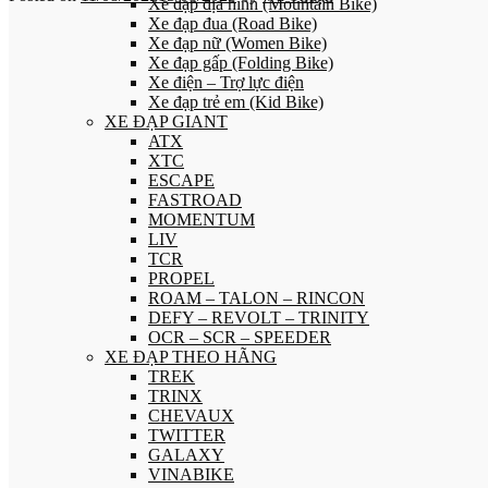
Xe đạp địa hình (Mountain Bike)
Xe đạp đua (Road Bike)
Xe đạp nữ (Women Bike)
Xe đạp gấp (Folding Bike)
Xe điện – Trợ lực điện
Xe đạp trẻ em (Kid Bike)
XE ĐẠP GIANT
ATX
XTC
ESCAPE
FASTROAD
MOMENTUM
LIV
TCR
PROPEL
ROAM – TALON – RINCON
DEFY – REVOLT – TRINITY
OCR – SCR – SPEEDER
XE ĐẠP THEO HÃNG
TREK
TRINX
CHEVAUX
TWITTER
GALAXY
VINABIKE