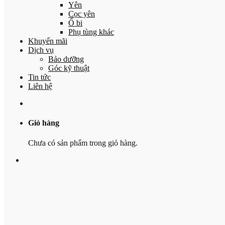
Yên
Cọc yên
Ổ bi
Phụ tùng khác
Khuyến mãi
Dịch vụ
Bảo dưỡng
Góc kỹ thuật
Tin tức
Liên hệ
Giỏ hàng
Chưa có sản phẩm trong giỏ hàng.