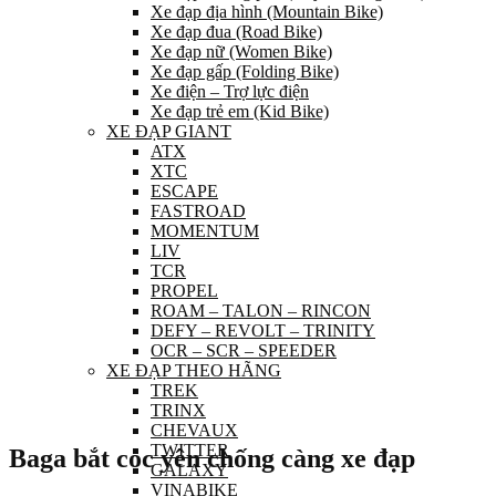
Xe đạp địa hình (Mountain Bike)
Xe đạp đua (Road Bike)
Xe đạp nữ (Women Bike)
Xe đạp gấp (Folding Bike)
Xe điện – Trợ lực điện
Xe đạp trẻ em (Kid Bike)
XE ĐẠP GIANT
ATX
XTC
ESCAPE
FASTROAD
MOMENTUM
LIV
TCR
PROPEL
ROAM – TALON – RINCON
DEFY – REVOLT – TRINITY
OCR – SCR – SPEEDER
XE ĐẠP THEO HÃNG
TREK
TRINX
CHEVAUX
TWITTER
Baga bắt cọc yên chống càng xe đạp
GALAXY
VINABIKE