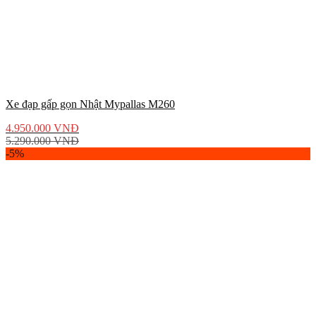
Xe đạp gấp gọn Nhật Mypallas M260
4.950.000
VNĐ
5.290.000
VNĐ
-5%