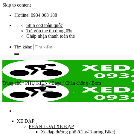
Skip to content
Hotline: 0934 008 188
Ship cod toàn quốc
Trả góp thẻ tín dụng 0%
Chấp nhận thanh toán thẻ
Tìm kiếm:
Trang chủ
/
PHỤ KIỆN
/
Baga / Chân chống / Bơm
XE ĐẠP
PHÂN LOẠI XE ĐẠP
Xe đạp đường phố (City-Touring Bike)