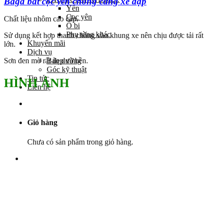
Baga bắt cọc yên chống càng xe đạp
Yên
Cọc yên
Chất liệu nhôm cao cấp.
Ổ bi
Phụ tùng khác
Sử dụng kết hợp thanh chống vào khung xe nên chịu được tải rất
Khuyến mãi
lớn.
Dịch vụ
Bảo dưỡng
Sơn đen mờ rất đẹp và bền.
Góc kỹ thuật
Tin tức
HÌNH ẢNH
Liên hệ
Giỏ hàng
Chưa có sản phẩm trong giỏ hàng.