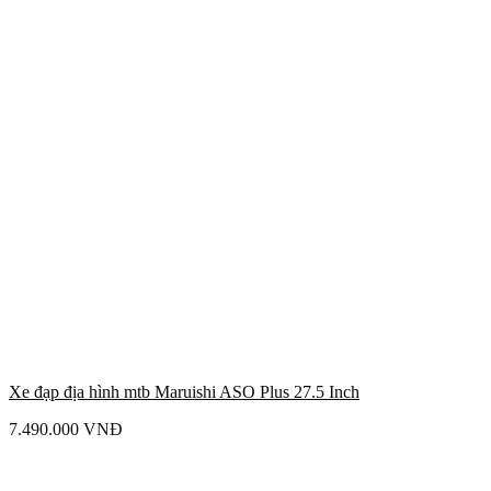
Xe đạp địa hình mtb Maruishi ASO Plus 27.5 Inch
7.490.000
VNĐ