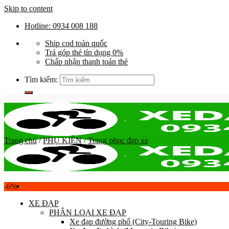
Skip to content
Hotline: 0934 008 188
Ship cod toàn quốc
Trả góp thẻ tín dụng 0%
Chấp nhận thanh toán thẻ
Tìm kiếm:
Trang chủ
/
PHỤ KIỆN
/
Trang phục đạp xe
-6%
XE ĐẠP
PHÂN LOẠI XE ĐẠP
Xe đạp đường phố (City-Touring Bike)