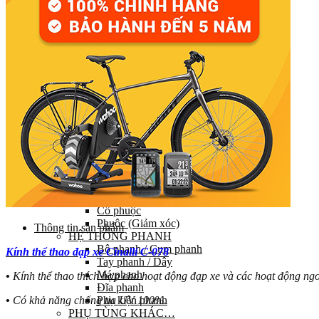
Đùi đĩa
Tay đề (chuyển số)
Gạt líp / Gạt đĩa
Xích (Sên)
Líp
Pedal (Bàn đạp)
HỆ THỐNG CHUYỂN ĐỘNG
Trục giữa
Moay ơ
Vành xe (Niềng)
Săm xe (Ruột xe)
Lốp xe (Vỏ xe)
Nan hoa (Căm)
HỆ THỐNG LÁI
Ghi đông (Tay lái)
Pô tăng
Cổ phuộc
Phuộc (Giảm xóc)
Thông tin sản phẩm
HỆ THỐNG PHANH
Bộ phanh / Cụm phanh
Kính thể thao đạp xe Cinalli C-078
Tay phanh / Dây
Má phanh
•
Kính thể thao thích hợp cho hoạt động đạp xe và các hoạt động ngo
Đĩa phanh
Phụ kiện phanh
•
Có khả năng chống tia UV 100%.
PHỤ TÙNG KHÁC…