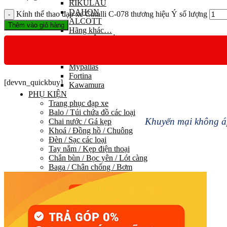
RIKULAU
DAHON
Kính thể thao đạp xe Cinalli C-078 thương hiệu Ý số lượng
ALCOTT
Thêm vào giỏ hàng
Hãng khác…
XE ĐẠP NHẬT BẢN
Maruishi
Louis Garneau
Mypallas
Fortina
[devvn_quickbuy]
Kawamura
PHỤ KIỆN
Trang phục đạp xe
Balo / Túi chứa đồ các loại
Khuyến mại không áp
Chai nước / Gá kẹp
Khoá / Đồng hồ / Chuông
Đèn / Sạc các loại
Tay nắm / Kẹp điện thoại
Chắn bùn / Bọc yên / Lót càng
Baga / Chân chống / Bơm
Bộ sửa chữa / Bảo dưỡng
Rulo
Phụ kiện khác
PHỤ TÙNG
HỆ THỐNG TRUYỀN LỰC
Group