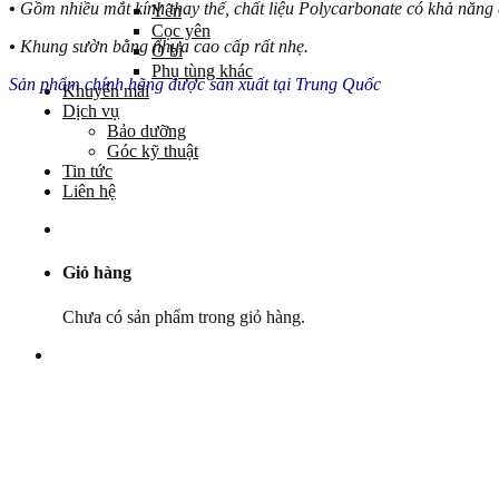
•
Gồm nhiều mắt kính thay thế, chất liệu Polycarbonate có khả năng c
Yên
Cọc yên
•
Khung sườn bằng nhựa cao cấp rất nhẹ.
Ổ bi
Phụ tùng khác
Sản phẩm chính hãng được sản xuất tại Trung Quốc
Khuyến mãi
Dịch vụ
Bảo dưỡng
Góc kỹ thuật
Tin tức
Liên hệ
Giỏ hàng
Chưa có sản phẩm trong giỏ hàng.