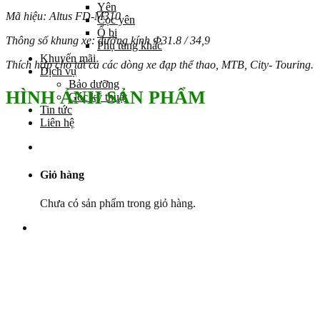
Yên
Mã hiệu: Altus FD-M310
Cọc yên
Ổ bi
Thông số khung xe: đường kính Φ31.8 / 34,9
Phụ tùng khác
Khuyến mãi
Thích hợp cho tất cả các dòng xe đạp thể thao, MTB, City- Touring.
Dịch vụ
Bảo dưỡng
HÌNH ẢNH SẢN PHẨM
Góc kỹ thuật
Tin tức
Liên hệ
Giỏ hàng
Chưa có sản phẩm trong giỏ hàng.