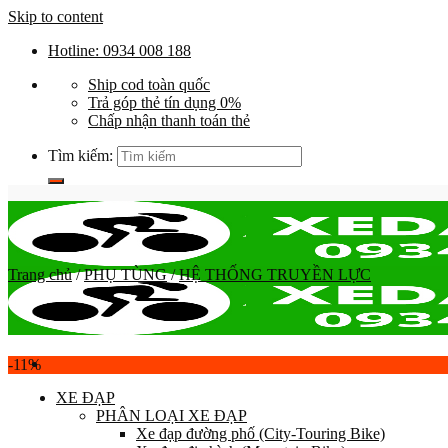
Skip to content
Hotline: 0934 008 188
Ship cod toàn quốc
Trả góp thẻ tín dụng 0%
Chấp nhận thanh toán thẻ
Tìm kiếm:
Trang chủ
/
PHỤ TÙNG
/
HỆ THỐNG TRUYỀN LỰC
-11%
XE ĐẠP
PHÂN LOẠI XE ĐẠP
Xe đạp đường phố (City-Touring Bike)