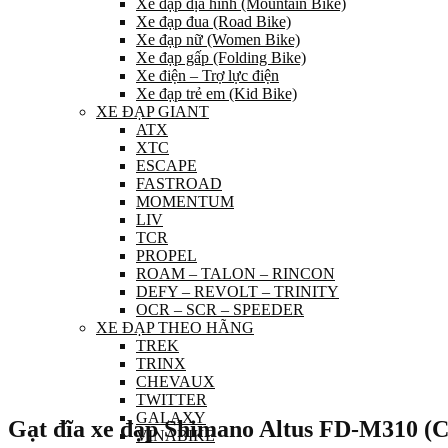
Xe đạp địa hình (Mountain Bike)
Xe đạp đua (Road Bike)
Xe đạp nữ (Women Bike)
Xe đạp gấp (Folding Bike)
Xe điện – Trợ lực điện
Xe đạp trẻ em (Kid Bike)
XE ĐẠP GIANT
ATX
XTC
ESCAPE
FASTROAD
MOMENTUM
LIV
TCR
PROPEL
ROAM – TALON – RINCON
DEFY – REVOLT – TRINITY
OCR – SCR – SPEEDER
XE ĐẠP THEO HÃNG
TREK
TRINX
CHEVAUX
TWITTER
GALAXY
Gạt đĩa xe đạp Shimano Altus FD-M310 (C
VINABIKE