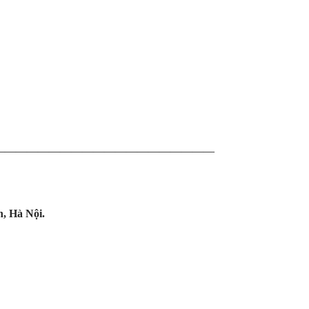
————————————————————
, Hà Nội.