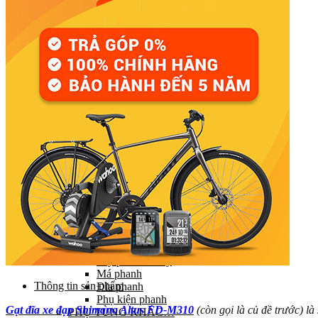
Đùi đĩa
Tay đề (chuyển số)
Gạt líp / Gạt đĩa
Xích (Sên)
Líp
Pedal (Bàn đạp)
HỆ THỐNG CHUYỂN ĐỘNG
Trục giữa
Moay ơ
Vành xe (Niềng)
Săm xe (Ruột xe)
Lốp xe (Vỏ xe)
Nan hoa (Căm)
HỆ THỐNG LÁI
Ghi đông (Tay lái)
Pô tăng
Cổ phuộc
Phuộc (Giảm xóc)
HỆ THỐNG PHANH
Bộ phanh / Cụm phanh
Tay phanh / Dây
Má phanh
Thông tin sản phẩm
Đĩa phanh
Phụ kiện phanh
Gạt đĩa xe đạp Shimano Altus FD-M310
(còn gọi là củ đề trước) l
PHỤ TÙNG KHÁC…